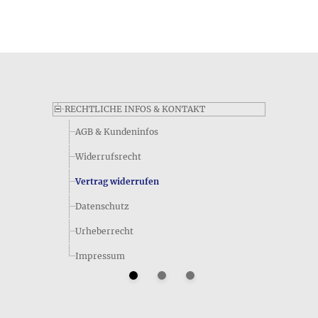
Produkt Stern • Großer Anhänger bezüglich seiner Größe -
genauere Angaben finden Sie wie immer weiter oben im
Detailbereich auf dieser Produktseite: ca. 4,0 cm
RECHTLICHE INFOS & KONTAKT
AGB & Kundeninfos
Widerrufsrecht
Vertrag widerrufen
Datenschutz
Welche Maße hat das Produkt Stern • Großer Anhänger laut
Urheberrecht
Hersteller?
Das Produkt Stern • Großer Anhänger hat folgende Größe: ca.
Impressum
4,0 *cm*
Nennt der Hersteller das Gewicht des Produkts Stern •
Großer Anhänger?