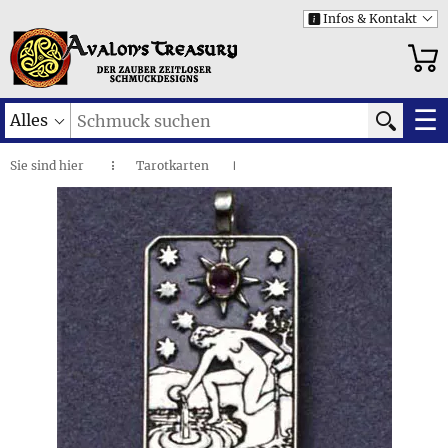
Infos & Kontakt
i
☰
Alles
Sie sind
hier
Tarotkarten
◌
I
Stern • Großer Anhänger
I