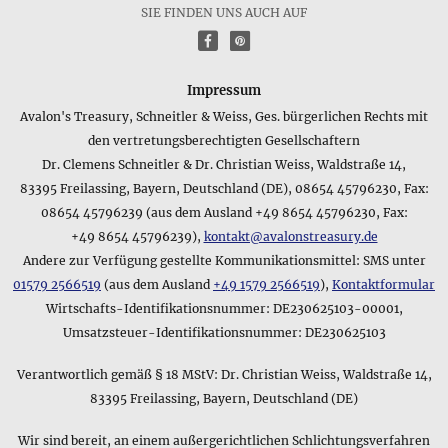
Die genauen Detailangaben zu unseren verschiedenen
SIE FINDEN UNS AUCH AUF
Produkten enthalten meist neben dem Reingewicht des
f
P
Produkts auch eine Angabe zum Gesamtgewicht inkl.
Verpackung, da diese Information für manche Anwendungen
wichtig ist. Die Gewichtsangaben zum Produkt Stern • Großer
Impressum
Anhänger lauten hierbei folgendermaßen: 14 g
Avalon's Treasury, Schneitler & Weiss, Ges. bürgerlichen Rechts mit
den vertretungsberechtigten Gesellschaftern
Welches Material ist auf dem Datenblatt des Produkts Stern
Dr. Clemens Schneitler & Dr. Christian Weiss, Waldstraße 14,
• Großer Anhänger angegeben?
Das Produkt Stern • Großer Anhänger besteht aus dem
83395 Freilassing, Bayern, Deutschland (DE), 08654 45796230, Fax:
folgenden Material: Sterling Silber 925 (punziert mit 925)
08654 45796239 (aus dem Ausland +49 8654 45796230, Fax:
+49 8654 45796239),
kontakt@avalonstreasury.de
Gibt es eine kurze Zusammenfassung zum Material des
Andere zur Verfügung gestellte Kommunikationsmittel: SMS unter
Produkts Stern • Großer Anhänger?
01579 2566519
(aus dem Ausland
+49 1579 2566519
),
Kontaktformular
Das Datenblatt des Produkts Stern • Großer Anhänger enthält
Wirtschafts-Identifikationsnummer: DE230625103-00001,
als Kurzfassung für das Material folgendes: Sterling Silber
925. Bitte beachten Sie, dass diese Angabe nur die
Umsatzsteuer-Identifikationsnummer: DE230625103
Hauptbestandteile des Produkts umfasst - für weitere
Details können Sie die genaue Beschreibung des
Verantwortlich gemäß § 18 MStV: Dr. Christian Weiss, Waldstraße 14,
Produktmaterials weiter oben auf dieser Seite verwenden,
83395 Freilassing, Bayern, Deutschland (DE)
die z.B. auch Hinweise zu optischen Eigenschaften des
Produkts enthalten kann.
Wir sind bereit, an einem außergerichtlichen Schlichtungsverfahren