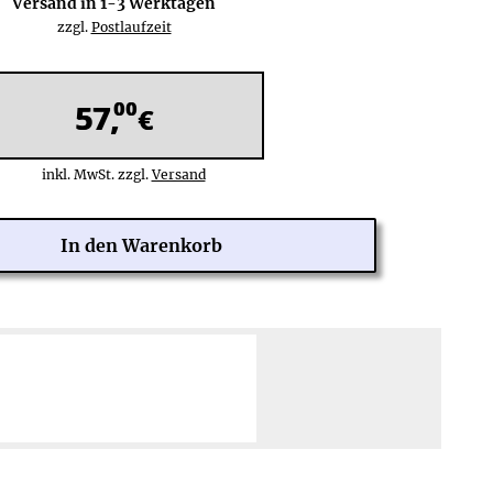
Versand in
1-3
Werktagen
zzgl.
Postlaufzeit
00
57,
€
inkl. MwSt. zzgl.
Versand
 Tage Rückgaberecht
Zahlung über PayPal Checkout:
ine Rücksendekosten
PayPal,
Kreditkarte
:
Weltweit (201 Länder)
hre Herstellergarantie
Rechnung
(nach Risikoprüfung),
lose Reparatur/Austausch
Lastschrift:
Deutschland
Mehr erfahren ≫
Mehr erfahren ≫