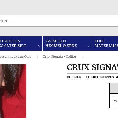
EISHEITEN
ZWISCHEN
EDLE
US ALTER ZEIT
HIMMEL & ERDE
MATERIALI
eschmuck aus Glas
Crux Signata • Collier
I
I
CRUX SIGNA
COLLIER • FEUERPOLIERTES G
Ve