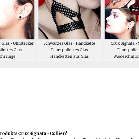
 Glas • Ohrstecker
Schwarzes Glas • Handkette
Crux Signata •
liertes Glas
Feuerpoliertes Glas
Feuerpolier
ohrringe
Handketten aus Glas
Modeschmuck
odukts Crux Signata • Collier?