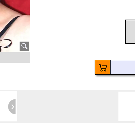
60
Ke
6 Ja
Kosten