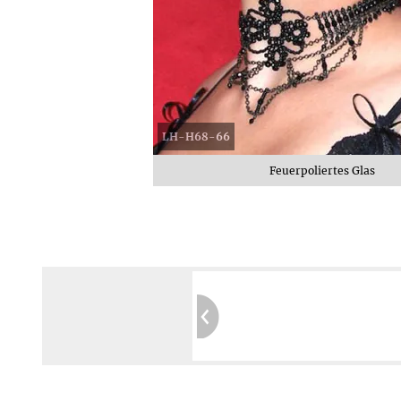
LH-H68-66
Feuerpoliertes Glas
Garantierte Privatsphäre:
Kein Tracking
Sichere Website:
Geprüft durch SIWECOS
Mehr erfahren ≫