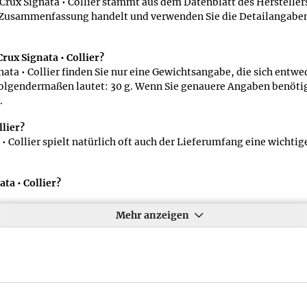
ux Signata • Collier stammt aus dem Datenblatt des Herstellers
rze Zusammenfassung handelt und verwenden Sie die Detailangabe
.
rux Signata • Collier?
ata • Collier finden Sie nur eine Gewichtsangabe, die sich entwe
lgendermaßen lautet: 30 g. Wenn Sie genauere Angaben benötige
.
lier?
Collier spielt natürlich oft auch der Lieferumfang eine wichtige
ta • Collier?
odukten enthalten meist neben dem Reingewicht des Produkts a
ie Gewichtsangaben zum Produkt Crux Signata • Collier lauten 
Mehr anzeigen
ng der Größenangaben für das Produkt Crux Signata • Collier?
r Kurzeintrag im Datenblatt zum Produkt Crux Signata • Collier
Detailbereich auf dieser Produktseite: ca. 45,0 x 11,0 x 0,4 cm
ngabe für das Produkt Crux Signata • Collier?