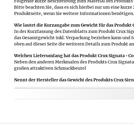
Folgende kurze Beschreibung zum Material des Produkts Cr
Bitte beachten Sie, dass es sich hierbei nur um eine ku
Produktseite, wenn Sie weitere Informationen benötigen
Wie lautet die Kurzangabe zum Gewicht für das Produkt C
In der Kurzfassung des Datenblatts zum Produkt Crux Sign
das Gesamtgewicht inkl. Verpackung beziehen kann und fo
oben auf dieser Seite die weiteren Details zum Produkt an
Welchen Lieferumfang hat das Produkt Crux Signata • Col
Neben den anderen Merkmalen des Produkts Crux Signata • 
großen attraktiven Schmuckbeutel
Nennt der Hersteller das Gewicht des Produkts Crux Signa
Die genauen Detailangaben zu unseren verschiedenen Pr
diese Information für manche Anwendungen wichtig ist. D
Wie lautet die Kurzfassu
Folgendermaßen lautet de
wie immer weiter oben im 
Wie lautet die Materiala