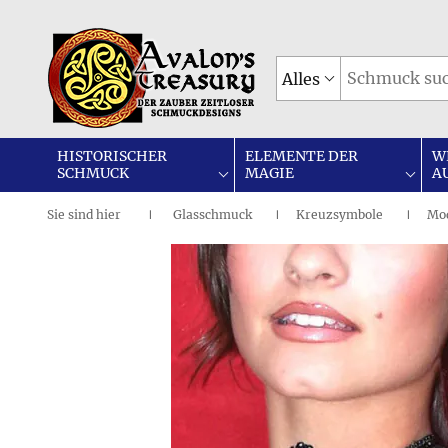
Alles
HISTORISCHER
ELEMENTE DER
W
SCHMUCK
MAGIE
A
Sie sind
hier
Glasschmuck
Kreuzsymbole
Mod
|
I
I