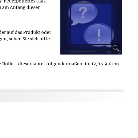
: Feuerpoliertes Glas.
n am Anfang dieser
der auf das Produkt oder
n, sehen Sie sich bitte
 Rolle - dieser lautet folgendermaßen: im 12,0 x 9,0 cm
uch eine Angabe zum Gesamtgewicht inkl. Verpackung, da
hierbei folgendermaßen: 30 g
 bezüglich seiner Größe - genauere Angaben finden Sie