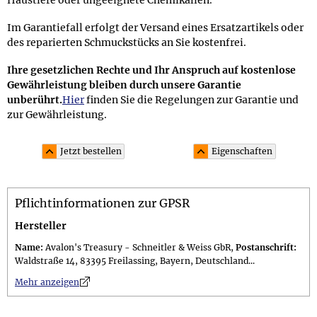
Haustiere oder ungeeignete Chemikalien.
Im Garantiefall erfolgt der Versand eines Ersatzartikels oder
des reparierten Schmuckstücks an Sie kostenfrei.
Ihre gesetzlichen Rechte und Ihr Anspruch auf kostenlose
Gewährleistung bleiben durch unsere Garantie
unberührt.
Hier
finden Sie die Regelungen zur Garantie und
zur Gewährleistung.
Jetzt bestellen
Eigenschaften
Material und Lieferumfang
Pflichtinformationen zur GPSR
Material: Sterling Silber 925 (punziert mit 925), besetzt
mit insg. 2 unbehandelten cognacfarbenen
Hersteller
Bernsteincabochons (0,7 Karat, finiert in
Name:
Avalon's Treasury - Schneitler & Weiss GbR,
Postanschrift:
Mantelfassungen)
Waldstraße 14, 83395 Freilassing, Bayern, Deutschland...
Lieferumfang: im 10,0 x 7,5 cm großen attraktiven
n
Mehr anzeigen
Schmuckbeutel; Geschenkset (gegen Aufpreis erhältlich)
in einer 11,0 x 11,0 x 3,0 cm großen schwarzen
Geschenkschachtel mit Tufting-Zierband "Bernstein"