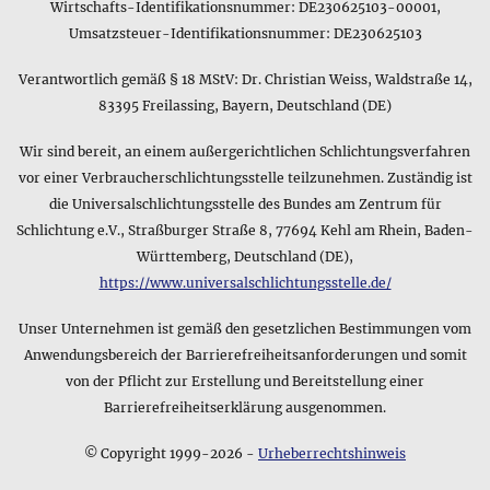
Wirtschafts-Identifikationsnummer: DE230625103-00001,
Produkt Gefasstes Bernsteinquadrat • Ohrstecker lautet
Umsatzsteuer-Identifikationsnummer: DE230625103
folgendermaßen: 1 g
Gibt es eine kurze Zusammenfassung zum Material des
Verantwortlich gemäß § 18 MStV: Dr. Christian Weiss, Waldstraße 14,
Produkts Gefasstes Bernsteinquadrat • Ohrstecker?
83395 Freilassing, Bayern, Deutschland (DE)
Das Datenblatt des Produkts Gefasstes Bernsteinquadrat •
Ohrstecker enthält als Kurzfassung für das Material
Wir sind bereit, an einem außergerichtlichen Schlichtungsverfahren
folgendes: Sterling Silber 925 & Bernstein. Bitte beachten
vor einer Verbraucherschlichtungsstelle teilzunehmen. Zuständig ist
Sie, dass diese Angabe nur die Hauptbestandteile des
die Universalschlichtungsstelle des Bundes am Zentrum für
Produkts umfasst - für weitere Details können Sie die genaue
Schlichtung e.V., Straßburger Straße 8, 77694 Kehl am Rhein, Baden-
Beschreibung des Produktmaterials weiter oben auf dieser
Württemberg, Deutschland (DE),
Seite verwenden, die z.B. auch Hinweise zu optischen
https://www.universalschlichtungsstelle.de/
Eigenschaften des Produkts enthalten kann.
Unser Unternehmen ist gemäß den gesetzlichen Bestimmungen vom
Anwendungsbereich der Barrierefreiheitsanforderungen und somit
von der Pflicht zur Erstellung und Bereitstellung einer
Barrierefreiheitserklärung ausgenommen.
© Copyright 1999-2026 -
Urheberrechtshinweis