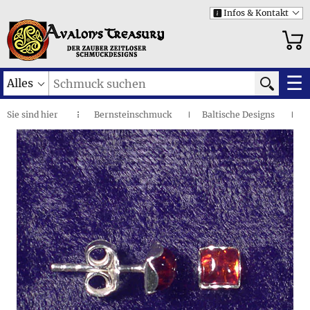
Infos & Kontakt
i
☰
Alles
Sie sind
hier
Bernsteinschmuck
Baltische Designs
◌
I
I
Gefasstes Bernsteinquadrat • Ohrstecker
I