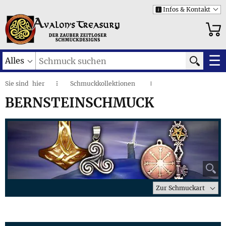
Infos & Kontakt
i
☰
Alles
Sie sind
hier
Schmuckkollektionen
◌
I
Bernsteinschmuck
I
BERNSTEINSCHMUCK
⚲
Zur Schmuckart