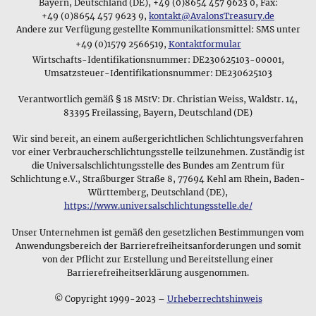
des jeweiligen
Schmuckstücks
bei uns finden, ihre
Bayern, Deutschland (DE), +49 (0)8654 457 9623 0, Fax:
denen sie hergestellt wurden, eine besondere Bedeutung für
Kaufentscheidung unterstützen werden.
+49 (0)8654 457 9623 9,
kontakt@AvalonsTreasury.de
ihren jeweiligen Träger haben und in seiner Gesellschaft
Andere zur Verfügung gestellte Kommunikationsmittel: SMS unter
seinen Status signalisieren.
Anfangs verkaufte Avalon's Treasury primär edle
+49 (0)1579 2566519,
Kontaktformular
Steine, wobei wir nur Steine von außergewöhnlicher Qualität
Wirtschafts-Identifikationsnummer: DE230625103-00001,
Die symbolische Bedeutung von Schmuck
gemeinsam mit dem notwendigen Hintergrundwissen in
Umsatzsteuer-Identifikationsnummer: DE230625103
Buchform anboten. Diese Mineralien und Edelsteine sind
Verantwortlich gemäß § 18 MStV: Dr. Christian Weiss, Waldstr. 14,
heute noch ein beliebter Bereich unseres Sortiments und
83395 Freilassing, Bayern, Deutschland (DE)
überzeugen unsere Kunden aufgrund der gemmologisch
garantierten Echtheit der Steine. Heute sind wir ein
Wir sind bereit, an einem außergerichtlichen Schlichtungsverfahren
Onlineshop für edlen und zeitlosen Schmuck und bieten
vor einer Verbraucherschlichtungsstelle teilzunehmen. Zuständig ist
Anhänger, verschiedene Mineralien und ein breites
die Universalschlichtungsstelle des Bundes am Zentrum für
Sortiment an Edelsteinen. Unsere Schmuckkollektion enthält
Schlichtung e.V., Straßburger Straße 8, 77694 Kehl am Rhein, Baden-
alte und moderne Designs gefertigt aus verschiedenen
Württemberg, Deutschland (DE),
Materialen wie Silber,
https://www.universalschlichtungsstelle.de/
Zinn
, Messing und Kupfer, und unser
Shop bietet eine große Auswahl an keltischen Anhängern und
⚲
Unser Unternehmen ist gemäß den gesetzlichen Bestimmungen vom
Wikingerschmuck für historisch interessierte Kunden.
Wikingerschmuck
Anwendungsbereich der Barrierefreiheitsanforderungen und somit
von der Pflicht zur Erstellung und Bereitstellung einer
Die Wikinger trugen Amulette,
Unsere vielfältigen Schmuckkollektionen
Barrierefreiheitserklärung ausgenommen.
deren Symbole ihre Götter &
Mythen darstellten
© Copyright 1999-2023 –
Urheberrechtshinweis
Egal ob wir von magischem Schmuck reden oder von