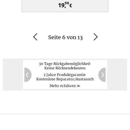
90
19,
€
Seite 6 von 13
Zurück
Weiter
30 Tage Rückgabemöglichkeit
Keine Rücksendekosten
2 Jahre Produktgarantie
PayPal,
Kreditkarte,
60
20
Kostenlose Reparatur/Austausch
Vorauskasse
Zurück
Weiter
Mehr erfahren ≫