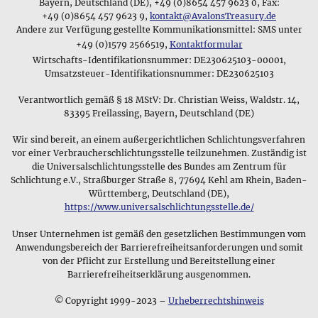
verschiedenen Schmuckstücke
zu erleichtern, und bieten mit
Bayern, Deutschland (DE), +49 (0)8654 457 9623 0, Fax:
erfüllen, die für ihren Träger eine besondere Bedeutung
einem einmonatigen Rückgaberecht einen Kauf ohne Risiko
+49 (0)8654 457 9623 9,
kontakt@AvalonsTreasury.de
haben.
Andere zur Verfügung gestellte Kommunikationsmittel: SMS unter
an.
+49 (0)1579 2566519,
Kontaktformular
Magische Zeichen als Schmuck
Anfangs verkaufte Avalon's Treasury primär edle
Wirtschafts-Identifikationsnummer: DE230625103-00001,
Steine, wobei wir nur Steine von außergewöhnlicher Qualität
Umsatzsteuer-Identifikationsnummer: DE230625103
gemeinsam mit dem notwendigen Hintergrundwissen in
Verantwortlich gemäß § 18 MStV: Dr. Christian Weiss, Waldstr. 14,
Buchform anboten. Diese Mineralien und Edelsteine sind
83395 Freilassing, Bayern, Deutschland (DE)
heute noch ein beliebter Bereich unseres Sortiments und
überzeugen unsere Kunden aufgrund der gemmologisch
Wir sind bereit, an einem außergerichtlichen Schlichtungsverfahren
garantierten Echtheit der Steine. Heute sind wir ein
vor einer Verbraucherschlichtungsstelle teilzunehmen. Zuständig ist
Onlineshop für edlen und zeitlosen Schmuck und bieten
die Universalschlichtungsstelle des Bundes am Zentrum für
Anhänger, verschiedene Mineralien und ein breites
Schlichtung e.V., Straßburger Straße 8, 77694 Kehl am Rhein, Baden-
Sortiment an Edelsteinen. Unsere Schmuckkollektion enthält
Württemberg, Deutschland (DE),
alte und moderne Designs gefertigt aus verschiedenen
https://www.universalschlichtungsstelle.de/
⚲
Materialen wie Silber,
Zinn
, Messing und Kupfer, und unser
Wikingerschmuck
Unser Unternehmen ist gemäß den gesetzlichen Bestimmungen vom
Shop bietet eine große Auswahl an keltischen Anhängern und
Die Wikinger trugen Amulette,
Anwendungsbereich der Barrierefreiheitsanforderungen und somit
Wikingerschmuck für historisch interessierte Kunden.
von der Pflicht zur Erstellung und Bereitstellung einer
deren Symbole ihre Götter &
Barrierefreiheitserklärung ausgenommen.
Mythen darstellten
Unsere vielfältigen Schmuckkollektionen
Viele typische Muster, die historische Schmuckstücke
© Copyright 1999-2023 –
Urheberrechtshinweis
zeigen, haben bis heute eine tiefgründige Ausstrahlung, die