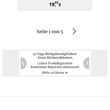
90
19,
€
Seite 1 von 5
Weiter
30 Tage Rückgabemöglichkeit
Keine Rücksendekosten
2 Jahre Produktgarantie
PayPal,
Kreditkarte,
60
20
Kostenlose Reparatur/Austausch
Vorauskasse
Zurück
Weiter
Mehr erfahren ≫