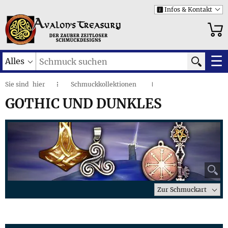
Infos & Kontakt
i
☰
Alles
Sie sind
hier
Schmuckkollektionen
◌
I
Gothic und Dunkles
I
GOTHIC UND DUNKLES
⚲
Zur Schmuckart