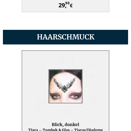
90
29,
€
HAARSCHMUCK
Blick, dunkel
Tiara – Tombak & Glas – Tiaras/Diademe