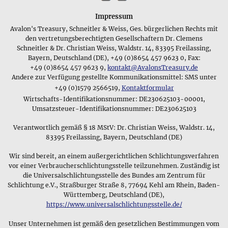
Schmuckstücke, deren Symbolik vor allem den Status eines
selbst zu sehen. Natürlich versuchen wir diese Nachteile
Person in der Gemeinschaft anzeigen soll, oder sich darauf
durch hochwertige Produktphotos und ausführliche
Impressum
bezieht, ob ihr Träger ledig oder verheiratet ist. So wie bei
Beschreibungen zum Schmuckmaterial und zum
Avalon's Treasury, Schneitler & Weiss, Ges. bürgerlichen Rechts mit
uns Eheringe als äußeres Zeichen einer Partnerschaft
Lieferumfang auszugleichen. Vor allem sind wir aber der
den vertretungsberechtigten Gesellschaftern Dr. Clemens
getragen werden, gibt es Regionen, in denen
Armreifen oder
Überzeugung, dass unsere große Auswahl und die
Schneitler & Dr. Christian Weiss, Waldstr. 14, 83395 Freilassing,
Halsketten
diesen Zweck erfüllen. Immer gilt dabei aber,
detaillierten Hintergrundinformationen, die sie so in keinem
Bayern, Deutschland (DE), +49 (0)8654 457 9623 0, Fax:
dass die Symbolik der Schmuckstücke und die Materialen, aus
Schmuckgeschäft finden werden, ein gutes Argument für den
+49 (0)8654 457 9623 9,
kontakt@AvalonsTreasury.de
denen sie hergestellt wurden, eine besondere Bedeutung für
Andere zur Verfügung gestellte Kommunikationsmittel: SMS unter
Kauf bei uns sind - sollte etwas doch nicht gefallen, so kann
ihren jeweiligen Träger haben und in seiner Gesellschaft
+49 (0)1579 2566519,
Kontaktformular
man es ja einfach zurücksenden.
seinen Status signalisieren.
Wirtschafts-Identifikationsnummer: DE230625103-00001,
Am Anfang bestand unser Schmucksortiment vor allem
Umsatzsteuer-Identifikationsnummer: DE230625103
Die symbolische Bedeutung von Schmuck
aus edlen Steinen und Mineralien, die man als gebohrte
Verantwortlich gemäß § 18 MStV: Dr. Christian Weiss, Waldstr. 14,
Trommelsteine am Lederband oder als Anhänger mit
83395 Freilassing, Bayern, Deutschland (DE)
Silberschlafe tragen konnte - diese Art des Schmucks gibt es
bereits seit der Frühzeit und auch hier achteten wir darauf,
Wir sind bereit, an einem außergerichtlichen Schlichtungsverfahren
möglichst viele Informationen zu den verschiedenen
vor einer Verbraucherschlichtungsstelle teilzunehmen. Zuständig ist
Mineralien
online zu stellen und außerdem nur Steine mit
die Universalschlichtungsstelle des Bundes am Zentrum für
gemmologisch garantierter Qualität anzubieten.
Schlichtung e.V., Straßburger Straße 8, 77694 Kehl am Rhein, Baden-
Mittlerweile haben wir Schmuck aus diversen Materialien wie
Württemberg, Deutschland (DE),
z.B. Zinn, Kupfer, Messing, Glas, Silber und Gold im Angebot
https://www.universalschlichtungsstelle.de/
und führen angefangen bei keltischem Schmuck,
Unser Unternehmen ist gemäß den gesetzlichen Bestimmungen vom
Wikingermotiven, asiatischen Schmuckstücken, modernem