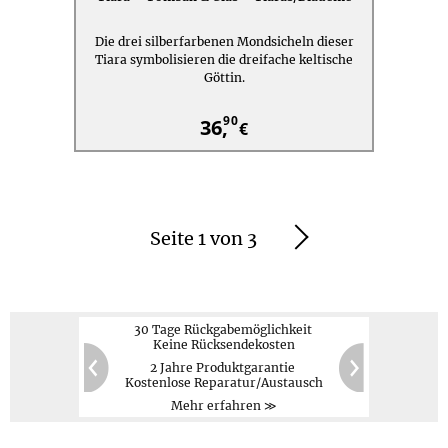
Die drei silberfarbenen Mondsicheln dieser
Tiara symbolisieren die dreifache keltische
Göttin.
90
36,
€
Seite 1 von 3
Weiter
30 Tage Rückgabemöglichkeit
Keine Rücksendekosten
2 Jahre Produktgarantie
PayPal,
Kreditkarte,
60
20
Kostenlose Reparatur/Austausch
Vorauskasse
Zurück
Weiter
Mehr erfahren ≫