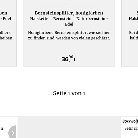
rben
Bernsteinsplitter, honigfarben
• Edel
Halskette – Bernstein – Naturbernstein •
Hals
Edel
lliers
Honigfarbene Bernsteinsplitter, wie sie hier
Bei 
cheiben
zu finden sind, werden von vielen geschätzt.
balt
90
36,
€
Seite 1 von 1
t
8033wol
"Sehr sc
ch