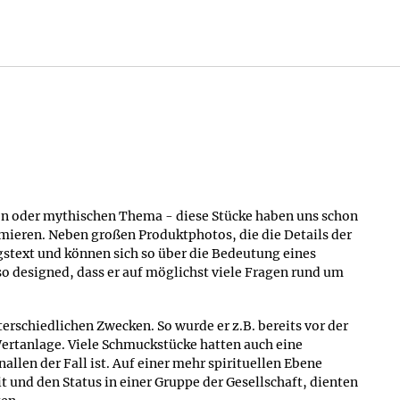
ne per E-Mail weiter, wenn es Anfragen zu den Symbolen
s er als Einzelanfertigung von einem unserer Juweliere
, können wir folgende
üchern und Filmen über
her ein Ort des
 magische Symbole
en oder mythischen Thema - diese Stücke haben uns schon
 und einige unserer
mieren. Neben großen Produktphotos, die die Details der
s dieser Nachteil durch
gstext und können sich so über die Bedeutung eines
malen Geschäft nicht
so designed, dass er auf möglichst viele Fragen rund um
⚲
ibungen der
an.
Avalon
Der Hügel Glastonbury Tor
chiedlichen Zwecken. So wurde er z.B. bereits vor der
ommelsteine am
Hier soll früher Avalon gewesen
Wertanlage. Viele Schmuckstücke hatten auch eine
d auch hier achteten wir
sein
allen der Fall ist. Auf einer mehr spirituellen Ebene
gemmologisch
und den Status in einer Gruppe der Gesellschaft, dienten
 Glas, Silber und Gold