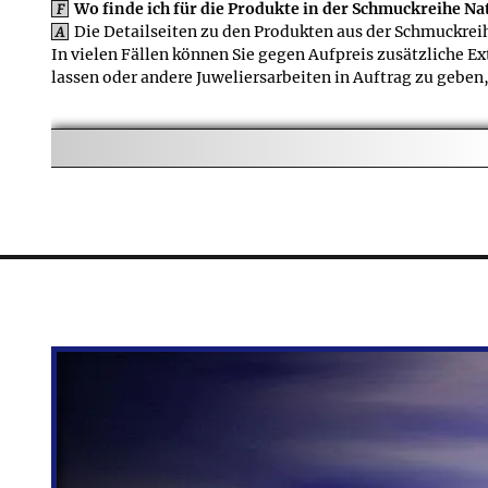
Wo finde ich für die Produkte in der Schmuckreihe Na
F
Die Detailseiten zu den Produkten aus der Schmuckrei
A
In vielen Fällen können Sie gegen Aufpreis zusätzliche Ex
lassen oder andere Juweliersarbeiten in Auftrag zu geben, s
Finde ich für die Produkte der Schmuckreihe Naturber
F
Auch in der Schmuckreihe Naturbernstein: Edle Halske
A
einzelnen Produktseiten. Die Lieferzeit verlängert sich, 
Ringe oder vergoldete Anhänger.
Sind für die Produkt
F
Die meisten Produkte
A
- bei Schmuckstücken ge
werden finden Sie auf de
Wofür gibt es den Be
F
Die meisten Produkts
A
der Empfehlungen und Vo
Produkte oder um passen
⚲
Welche Garantien gel
F
FAQ
Viele Schmuckstücke, 
A