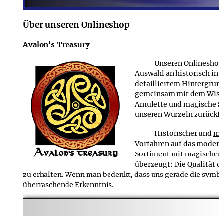
solche Vergoldungen gilt
Schmuckstück kostenlos neu. Die Details unserer Garanti
Über unseren Onlineshop
Finde ich für die Produkte der Schmuckreihe Naturb
F
Avalon's Treasury
Neben dem genauen Artikelgewicht finden Sie bei alle
A
Lieferumfang Zusatzteile umfasst, die ein relevantes Gew
Unseren Onlineshop
werden.
Auswahl an historisch i
detailliertem Hintergru
gemeinsam mit dem Wisse
Amulette und magische S
unseren Wurzeln zurückf
Historischer und
m
Vorfahren auf das modern
Sortiment mit magischem
überzeugt: Die Qualität
zu erhalten. Wenn man bedenkt, dass uns gerade die symbo
überraschende Erkenntnis.
Da uns gerade die Informationen zu den verschieden
eröffnen und (hoffentlich) vieles besser zu machen. Auf