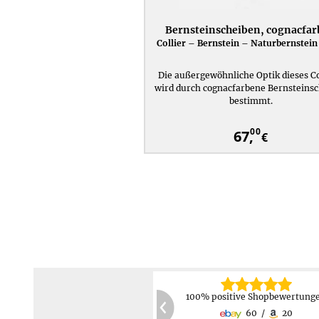
Bernsteinscheiben, cognacfa
Collier – Bernstein – Naturbernstein 
Die außergewöhnliche Optik dieses Co
wird durch cognacfarbene Bernsteins
bestimmt.
00
67,
€
30 Tage Rückgabemöglichkei
Keine Rücksendekosten
2 Jahre Produktgarantie
PayPal,
Kreditkarte,
60
20
Kostenlose Reparatur/Austaus
Vorauskasse