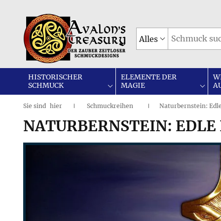
Alles
HISTORISCHER
ELEMENTE DER
W
SCHMUCK
MAGIE
A
Sie sind
hier
Schmuckreihen
Naturbernstein: Edl
|
I
NATURBERNSTEIN: EDLE