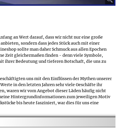
 innerhalb der ersten 2 Jahre abnützen, vergolden wir das
ten auch das Gesamtgewicht inkl. Verpackung, wenn der
e in Schmuckkästchen zusammen mit einer Kette versendet
Anfang an Wert darauf, dass wir nicht nur eine große
anbieten, sondern dass jedes Stück auch mit einer
lineshop sollte man daher Schmuck aus allen Epochen
e Zeit gleichermaßen finden - denn viele Symbole,
 ihrer Bedeutung und tieferen Botschaft, die uns zu
 beschäftigten uns mit den Einflüssen der Mythen unserer
rte in den letzten Jahren sehr viele Geschäfte ihr
n, waren wir vom Angebot dieser Läden häufig nicht
h keine Hintergrundinformationen zum jeweiligen Motiv
tücke bis heute fasziniert, war dies für uns eine
eschlossen wir schließlich, selbst einen Onlineshop zu
n interessierte Besucher bei uns meistens nähere