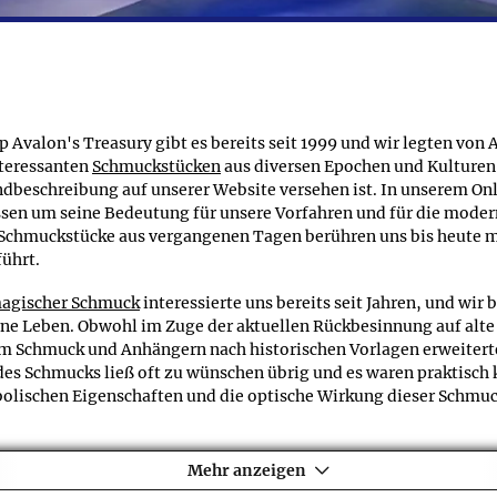
 unsere 2-Jahre-Produktgarantie, d.h. sollte sich die Vergoldung
en erfahren Sie im Service-Menü am Beginn dieser Seite.
ernstein: Edle Halsketten genaue Angaben zum Gewicht?
n Produkten aus der Schmuckreihe Naturbernstein: Edle Halsket
icht aufweisen. Dies kann z.B. bei Anhängern der Fall sein, di
 Avalon's Treasury gibt es bereits seit 1999 und wir legten von 
nteressanten
Schmuckstücken
aus diversen Epochen und Kulturen 
ndbeschreibung auf unserer Website versehen ist. In unserem On
n um seine Bedeutung für unsere Vorfahren und für die modern
chmuckstücke aus vergangenen Tagen berühren uns bis heute mit
ührt.
agischer Schmuck
interessierte uns bereits seit Jahren, und wir
e Leben. Obwohl im Zuge der aktuellen Rückbesinnung auf alte We
 Schmuck und Anhängern nach historischen Vorlagen erweiterte
 des Schmucks ließ oft zu wünschen übrig und es waren praktisc
lischen Eigenschaften und die optische Wirkung dieser Schmucks
en historischen und magischen Motiven sehr am Herzen liegen, b
Mehr anzeigen
grund unserer großen Auswahl an unterschiedlichen
Motiven
finde