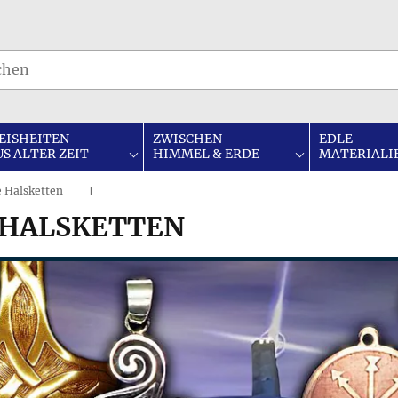
EISHEITEN
ZWISCHEN
EDLE
US ALTER ZEIT
HIMMEL & ERDE
MATERIALI
e Halsketten
I
 HALSKETTEN