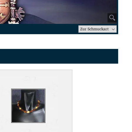
⚲
Zur Schmuckart