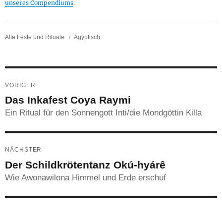
unseres Compendiums
.
Kategorie
Alte Feste und Rituale
Schlagwörter
Ägyptisch
Navigation
VORIGER
theme_previouspost:
Das Inkafest Coya Raymi
Ein Ritual für den Sonnengott Inti/die Mondgöttin Killa
NÄCHSTER
theme_nextpost:
Der Schildkrötentanz Okú-hyárê
Wie Awonawilona Himmel und Erde erschuf