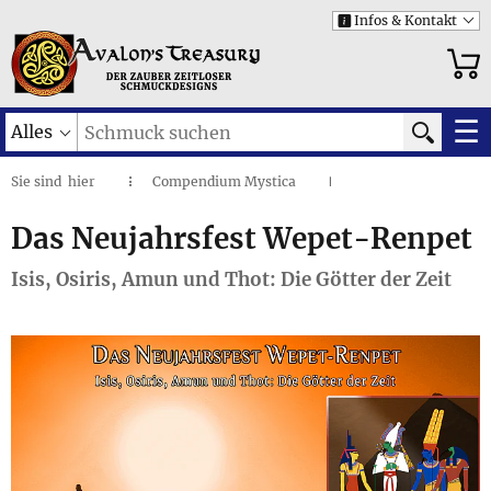
Infos & Kontakt
i
☰
Alles
Sie sind
hier
Compendium Mystica
◌
I
Alte Feste und Rituale
I
Das Neujahrsfest Wepet-Renpet
I
Das Neujahrsfest Wepet-Renpet
Isis, Osiris, Amun und Thot: Die Götter der Zeit