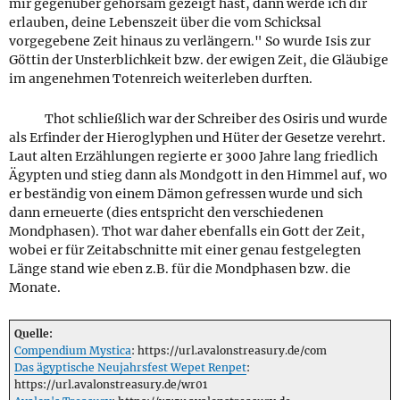
mir gegenüber gehorsam gezeigt hast, dann werde ich dir
erlauben, deine Lebenszeit über die vom Schicksal
vorgegebene Zeit hinaus zu verlängern." So wurde Isis zur
Göttin der Unsterblichkeit bzw. der ewigen Zeit, die Gläubige
im angenehmen Totenreich weiterleben durften.
Thot schließlich war der Schreiber des Osiris und wurde
als Erfinder der Hieroglyphen und Hüter der Gesetze verehrt.
Laut alten Erzählungen regierte er 3000 Jahre lang friedlich
Ägypten und stieg dann als Mondgott in den Himmel auf, wo
er beständig von einem Dämon gefressen wurde und sich
dann erneuerte (dies entspricht den verschiedenen
Mondphasen). Thot war daher ebenfalls ein Gott der Zeit,
wobei er für Zeitabschnitte mit einer genau festgelegten
Länge stand wie eben z.B. für die Mondphasen bzw. die
Monate.
Quelle:
Compendium Mystica
: https://url.avalonstreasury.de/com
Das ägyptische Neujahrsfest Wepet Renpet
:
https://url.avalonstreasury.de/wr01