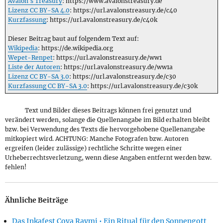
Avalon's Treasury
: https://www.avalonstreasury.de
Lizenz CC BY-SA 4.0
: https://url.avalonstreasury.de/c40
Kurzfassung
: https://url.avalonstreasury.de/c40k
Dieser Beitrag baut auf folgendem Text auf:
Wikipedia
: https://de.wikipedia.org
Wepet-Renpet
: https://url.avalonstreasury.de/ww1
Liste der Autoren
: https://url.avalonstreasury.de/ww1a
Lizenz CC BY-SA 3.0
: https://url.avalonstreasury.de/c30
Kurzfassung CC BY-SA 3.0
: https://url.avalonstreasury.de/c30k
Text und Bilder dieses Beitrags können frei genutzt und
verändert werden, solange die Quellenangabe im Bild erhalten bleibt
bzw. bei Verwendung des Texts die hervorgehobene Quellenangabe
mitkopiert wird. ACHTUNG: Manche Fotografen bzw. Autoren
ergreifen (leider zulässige) rechtliche Schritte wegen einer
Urheberrechtsverletzung, wenn diese Angaben entfernt werden bzw.
fehlen!
Ähnliche Beiträge
Das Inkafest Coya Raymi • Ein Ritual für den Sonnengott