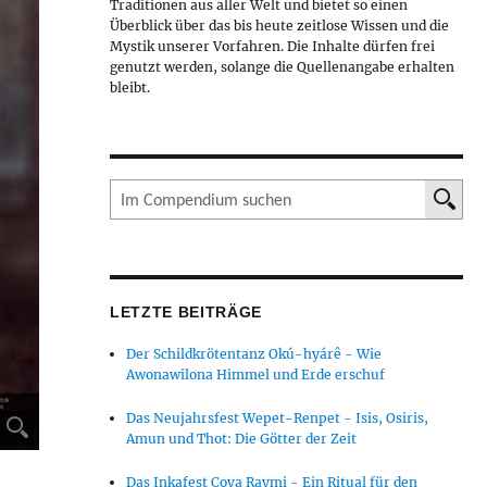
Traditionen aus aller Welt und bietet so einen
Überblick über das bis heute zeitlose Wissen und die
Mystik unserer Vorfahren. Die Inhalte dürfen frei
genutzt werden, solange die Quellenangabe erhalten
bleibt.
Suche
S
LETZTE BEITRÄGE
Der Schildkrötentanz Okú-hyárê - Wie
Awonawilona Himmel und Erde erschuf
Das Neujahrsfest Wepet-Renpet - Isis, Osiris,
⚲
Amun und Thot: Die Götter der Zeit
Das Inkafest Coya Raymi - Ein Ritual für den