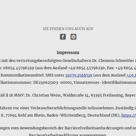
SIE FINDEN UNS AUCH AUF
Impressum
s mit den vertretungsberechtigten Gesellschaftern Dr. Clemens Schneitler &
x: 08654 45796239 (aus dem Ausland +49 8654 45796230, Fax: +49 8654 
e Kommunikationsmittel: SMS unter
01579 2566519
(aus dem Ausland
+49 
ifikationsnummer: DE230625103-00001, Umsatzsteuer-Identifikationsn
ß § 18 MStV: Dr. Christian Weiss, Waldstraße 14, 83395 Freilassing, Baye
rfahren vor einer Verbraucherschlichtungsstelle teilzunehmen. Zuständig i
ße 8, 77694 Kehl am Rhein, Baden-Württemberg, Deutschland (DE),
https:/
en vom Anwendungsbereich der Barrierefreiheitsanforderungen und somit
Barrierefreiheitserklärung ausgenommen.