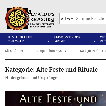
Alles
HISTORISCHER
ELEMENTE DER
WE
SCHMUCK
MAGIE
AUS
Sie sind
hier
Compendium Mystica
Kategorie: Alte Fe
|
I
Kategorie: Alte Feste und Rituale
Hintergründe und Ursprünge