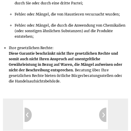
durch Sie oder durch eine dritte Partei;
Fehler oder Mängel, die von Haustieren verursacht wurden;
Fehler oder Mängel, die durch die Anwendung von Chemikalien
(oder sonstigen ähnlichen Substanzen) auf die Produkte
entstehen;
Ihre gesetzlichen Rechte:
Diese Garantie beschränkt nicht Ihre gesetzlichen Rechte und
somit auch nicht Ihren Anspruch auf unentgeltliche
Gewährleistung in Bezug auf Waren, die Mängel aufweisen oder
nicht der Beschreibung entsprechen.
Beratung über Ihre
gesetzlichen Rechte bieten örtliche Bürgerberatungsstellen oder
die Handelsaufsichtsbehörde.
Wir verkaufen
Zahlung über PayPal Checkout:
Zahlung über PayPal Checkout:
Weitere Zahlungsmethoden:
Garantierte Privatsphäre:
60 Tage Rückgaberecht
weltweit in 201 Länder
Jede Lieferung mit Sendungsverfolgung
Keine Rücksendekosten
Kein Tracking
Später Bezahlen und/oder Ratenzahlung
PayPal,
Kreditkarte
:
Weltweit (201 Länder)
Vorauskasse:
Weltweit (201 Länder)
(nach Risikoprüfung)
Rechnung
Versand mit Deutsche Post/DHL
6 Jahre Herstellergarantie
Sichere Website:
(nach Risikoprüfung),
Deutschland, Frankreich, Italien
Kostenlose Reparatur/Austausch
Express möglich (Deutschland)
Nachnahme:
Lastschrift:
Geprüft durch SIWECOS
Deutschland
Deutschland
Zurück
Weiter
Spanien, Großbritannien, USA, Australien
Mehr erfahren ≫
Mehr erfahren ≫
Mehr erfahren ≫
Mehr erfahren ≫
Mehr erfahren ≫
Mehr erfahren ≫