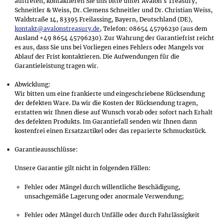
auftreten, kontaktieren Sie uns bitte unter Avalon's Treasury,
Schneitler & Weiss, Dr. Clemens Schneitler und Dr. Christian Weiss,
Waldstraße 14, 83395 Freilassing, Bayern, Deutschland (DE),
kontakt@avalonstreasury.de
, Telefon: 08654 45796230 (aus dem
Ausland +49 8654 45796230). Zur Wahrung der Garantiefrist reicht
es aus, dass Sie uns bei Vorliegen eines Fehlers oder Mangels vor
Ablauf der Frist kontaktieren. Die Aufwendungen für die
Garantieleistung tragen wir.
Abwicklung:
Wir bitten um eine frankierte und eingeschriebene Rücksendung
der defekten Ware. Da wir die Kosten der Rücksendung tragen,
erstatten wir Ihnen diese auf Wunsch vorab oder sofort nach Erhalt
des defekten Produkts. Im Garantiefall senden wir Ihnen dann
kostenfrei einen Ersatzartikel oder das reparierte Schmuckstück.
Garantieausschlüsse:
Unsere Garantie gilt nicht in folgenden Fällen:
Fehler oder Mängel durch willentliche Beschädigung,
unsachgemäße Lagerung oder anormale Verwendung;
Fehler oder Mängel durch Unfälle oder durch Fahrlässigkeit