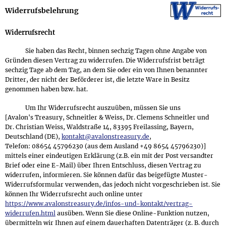
Widerrufs­belehrung
Widerrufsrecht
Sie haben das Recht, binnen sechzig Tagen ohne Angabe von
Gründen diesen Vertrag zu widerrufen. Die Widerrufsfrist beträgt
sechzig Tage ab dem Tag, an dem Sie oder ein von Ihnen benannter
Dritter, der nicht der Beförderer ist, die letzte Ware in Besitz
genommen haben bzw. hat.
Um Ihr Widerrufsrecht auszuüben, müssen Sie uns
[Avalon's Treasury, Schneitler & Weiss, Dr. Clemens Schneitler und
Dr. Christian Weiss, Waldstraße 14, 83395 Freilassing, Bayern,
Deutschland (DE),
kontakt@avalonstreasury.de
,
Telefon: 08654 45796230 (aus dem Ausland +49 8654 45796230)]
mittels einer eindeutigen Erklärung (z.B. ein mit der Post versandter
Brief oder eine E-Mail) über Ihren Entschluss, diesen Vertrag zu
widerrufen, informieren. Sie können dafür das beigefügte Muster-
Widerrufsformular verwenden, das jedoch nicht vorgeschrieben ist. Sie
können Ihr Widerrufsrecht auch online unter
https://www.avalonstreasury.de/infos-und-kontakt/vertrag-
widerrufen.html
ausüben. Wenn Sie diese Online-Funktion nutzen,
übermitteln wir Ihnen auf einem dauerhaften Datenträger (z. B. durch