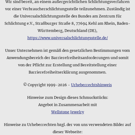
Wir sind bereit, an einem außergerichtlichen Schlichtungsverfahren
Gibt es eine kurze Zusammenfassung zum Material des
vor einer Verbraucherschlichtungsstelle teilzunehmen. Zuständig ist
Produkts Mond • Ring mit Edelstein?
die Universalschlichtungsstelle des Bundes am Zentrum für
Folgende kurze Beschreibung zum Material des Produkts
Schlichtung e.V., Straßburger Straße 8, 77694 Kehl am Rhein, Baden-
Mond • Ring mit Edelstein stammt aus dem Datenblatt des
Württemberg, Deutschland (DE),
Herstellers: Sterling Silber 925. Bitte beachten Sie, dass es
https://www.universalschlichtungsstelle.de/
sich hierbei nur um eine kurze Zusammenfassung handelt
und verwenden Sie die Detailangaben am Anfang dieser
Unser Unternehmen ist gemäß den gesetzlichen Bestimmungen vom
Produktseite, wenn Sie weitere Informationen benötigen.
Anwendungsbereich der Barrierefreiheitsanforderungen und somit
von der Pflicht zur Erstellung und Bereitstellung einer
Barrierefreiheitserklärung ausgenommen.
© Copyright 1999-2026 -
Urheberrechtshinweis
Hinweise zum Design dieses Schmuckstücks:
Angebot in Zusammenarbeit mit
Wellstone Jewelry
Hinweise zu Urheberrechten bzgl. der von uns verwendeten Bilder auf
dieser Webseite: