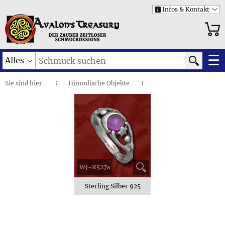
Infos & Kontakt
i
☰
Alles
Sie sind
hier
Himmlische Objekte
◌
I
Mond • Ring mit Edelstein
I
WJ-R527s
Sterling Silber 925