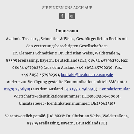
Edelstein spielt natürlich oft auch der Lieferumfang eine
SIE FINDEN UNS AUCH AUF
wichtige Rolle - dieser lautet folgendermaßen: im 10,0 x 7,5
f
P
cm großen attraktiven Schmuckbeutel
Wie lautet die Kurzangabe zum Lieferumfang für das
Impressum
Produkt Mond • Ring mit Edelstein?
Avalon's Treasury, Schneitler & Weiss, Ges. bürgerlichen Rechts mit
Für einen schnellen Überblick über den Lieferumfang des
den vertretungsberechtigten Gesellschaftern
Produkts Mond • Ring mit Edelstein bietet sich folgende
Dr. Clemens Schneitler & Dr. Christian Weiss, Waldstraße 14,
Kurzfassung an: mit Schmuckbeutel. Sollten Sie sich für
83395 Freilassing, Bayern, Deutschland (DE), 08654 45796230, Fax:
weitere Details interessieren, können Sie im oberen Bereich
dieser Produktseite mehr Informationen finden wie z.B. die
08654 45796239 (aus dem Ausland +49 8654 45796230, Fax:
Größe oder das verwendete Material der Verpackung.
+49 8654 45796239),
kontakt@avalonstreasury.de
Andere zur Verfügung gestellte Kommunikationsmittel: SMS unter
Nennt der Hersteller das Gewicht des Produkts Mond • Ring
01579 2566519
(aus dem Ausland
+49 1579 2566519
),
Kontaktformular
mit Edelstein?
Wirtschafts-Identifikationsnummer: DE230625103-00001,
Wir bemühen uns, möglichst genaue Angaben zu machen,
Umsatzsteuer-Identifikationsnummer: DE230625103
und Sie finden daher bei allen Produkten, die mit einer
Verpackung geliefert werden, eine Angabe zum
Verantwortlich gemäß § 18 MStV: Dr. Christian Weiss, Waldstraße 14,
Artikelgewicht und zum Gesamtgewicht mit allen
Lieferbestandteilen. Die Gewichtsangabe zum Artikel Mond •
83395 Freilassing, Bayern, Deutschland (DE)
Ring mit Edelstein lautet folgendermaßen: 10 g