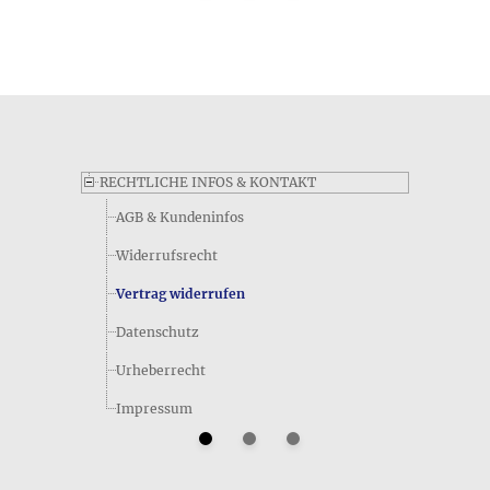
Produkts Mond • Ring mit Edelstein?
Die Kurzfassung zur Größe des Produkts Mond • Ring mit
Edelstein gibt Ihnen einen guten Überblick über die
Dimensionen dieses Artikels - folgendermaßen lauten die
Angaben im Datenblatt des Herstellers: Für diesen Artikel
wurde vom Hersteller keine Kurzinformation zu Größe
erfasst und wir können daher leider im Moment keine
entsprechenden Angaben machen.
RECHTLICHE INFOS & KONTAKT
AGB & Kundeninfos
Widerrufsrecht
Vertrag widerrufen
Datenschutz
Urheberrecht
Impressum
Können Sie mir Details zum Lieferumfang des Produkts
Mond • Ring mit Edelstein mitteilen?
Neben den anderen Merkmalen des Produkts Mond • Ring mit