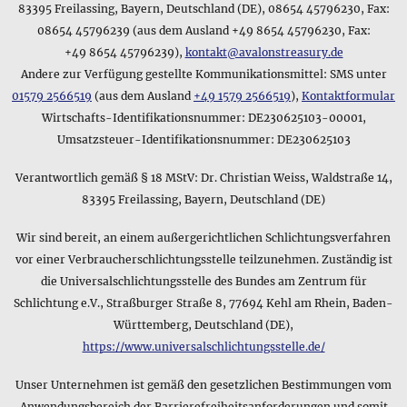
83395 Freilassing, Bayern, Deutschland (DE), 08654 45796230, Fax:
Produkt Geflochtene Bernsteinsplitter • Halskette?
Auch zum Lieferumfang gibt es natürlich eine Kurzangabe im
08654 45796239 (aus dem Ausland +49 8654 45796230, Fax:
Datenblatt - diese lautet für das Produkt Geflochtene
+49 8654 45796239),
kontakt@avalonstreasury.de
Bernsteinsplitter • Halskette folgendermaßen: mit
Andere zur Verfügung gestellte Kommunikationsmittel: SMS unter
Schmuckbeutel. Wie immer ist diese Angabe nur für einen
01579 2566519
(aus dem Ausland
+49 1579 2566519
),
Kontaktformular
schnellen Überblick gedacht, wobei sie eine genaue
Wirtschafts-Identifikationsnummer: DE230625103-00001,
Beschreibung des Lieferumfangs natürlich weiter oben auf
Umsatzsteuer-Identifikationsnummer: DE230625103
dieser Seite im Bereich zu den Produktdetail finden können.
Verantwortlich gemäß § 18 MStV: Dr. Christian Weiss, Waldstraße 14,
Wie breit, lang und hoch ist das Produkt Geflochtene
Bernsteinsplitter • Halskette?
83395 Freilassing, Bayern, Deutschland (DE)
Das Datenblatt des Herstellers nennt folgende Größe für das
Produkt Halskette • Geflochtene Bernsteinsplitter: Länge der
Wir sind bereit, an einem außergerichtlichen Schlichtungsverfahren
Perlenkette auf ungeknotetem Faden ca. 50 *cm*; die
vor einer Verbraucherschlichtungsstelle teilzunehmen. Zuständig ist
Bernsteinsplitter haben einen Durchmesser von ca. 0,5 - 1,0
die Universalschlichtungsstelle des Bundes am Zentrum für
*cm*; die Kette mit ihren drei Strängen ist ca. 2,0 *cm* dick;
Schlichtung e.V., Straßburger Straße 8, 77694 Kehl am Rhein, Baden-
der Schraubverschluss hat einen Durchmesser von ca. 5
Württemberg, Deutschland (DE),
*mm*
https://www.universalschlichtungsstelle.de/
Macht der Hersteller Angaben zum Lieferumfang des
Unser Unternehmen ist gemäß den gesetzlichen Bestimmungen vom
Produkts Geflochtene Bernsteinsplitter • Halskette?
Anwendungsbereich der Barrierefreiheitsanforderungen und somit