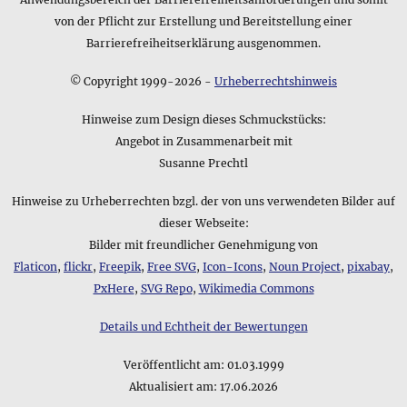
Neben den anderen Merkmalen des Produkts Geflochtene
Bernsteinsplitter • Halskette spielt natürlich oft auch der
von der Pflicht zur Erstellung und Bereitstellung einer
Lieferumfang eine wichtige Rolle - dieser lautet
Barrierefreiheitserklärung ausgenommen.
folgendermaßen: im 15,0 x 10,0 cm großen attraktiven
Schmuckbeutel
© Copyright 1999-2026 -
Urheberrechtshinweis
Hinweise zum Design dieses Schmuckstücks:
Angebot in Zusammenarbeit mit
Susanne Prechtl
Hinweise zu Urheberrechten bzgl. der von uns verwendeten Bilder auf
dieser Webseite:
Bilder mit freundlicher Genehmigung von
Flaticon
,
flickr
,
Freepik
,
Free SVG
,
Icon-Icons
,
Noun Project
,
pixabay
,
PxHere
,
SVG Repo
,
Wikimedia Commons
Details und Echtheit der Bewertungen
Veröffentlicht am:
01.03.1999
Aktualisiert am:
17.06.2026