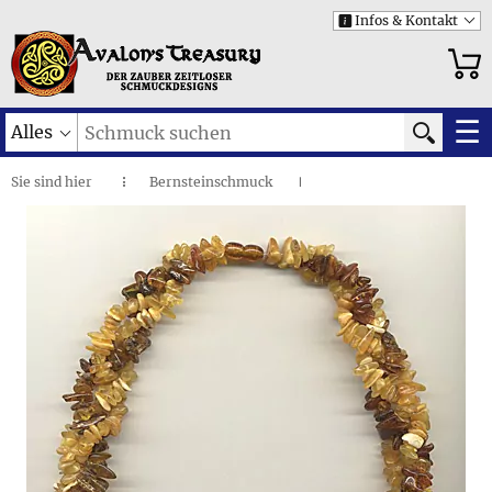
Infos & Kontakt
i
☰
Alles
Sie sind
hier
Bernsteinschmuck
◌
I
Naturbernstein: Klassische Designs
I
Geflochtene Bernsteinsplitter • Halskette
I