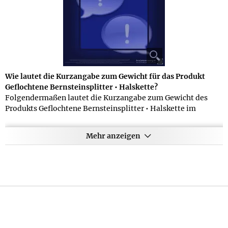
Wie lautet die Kurzangabe zum Gewicht für das Produkt
Geflochtene Bernsteinsplitter • Halskette?
Folgendermaßen lautet die Kurzangabe zum Gewicht des
Produkts Geflochtene Bernsteinsplitter • Halskette im
Datenblatt: 62 g. Bei diesem Gewicht kann es sich um das
Gesamtgewicht inkl. Verpackung handeln oder, wenn die
Mehr anzeigen
Verpackung sehr leicht ist, um das Reingewicht des Produkts
- Näheres entnehmen Sie bitte den Details am Anfang dieser
Produktseite.
Welche Kurzinformation zum Material des Produkts
Geflochtene Bernsteinsplitter • Halskette gibt der Hersteller
an?
Das Datenblatt des Produkts Geflochtene Bernsteinsplitter •
Halskette enthält als Kurzfassung für das Material folgendes: