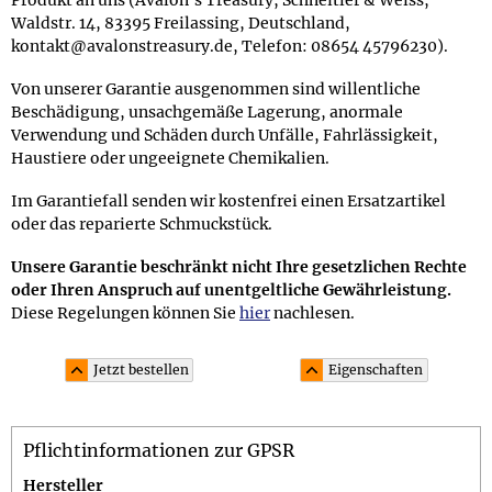
Produkt an uns (Avalon's Treasury, Schneitler & Weiss,
Waldstr. 14, 83395 Freilassing, Deutschland,
kontakt@avalonstreasury.de, Telefon: 08654 45796230).
Von unserer Garantie ausgenommen sind willentliche
Beschädigung, unsachgemäße Lagerung, anormale
Verwendung und Schäden durch Unfälle, Fahrlässigkeit,
Haustiere oder ungeeignete Chemikalien.
Im Garantiefall senden wir kostenfrei einen Ersatzartikel
oder das reparierte Schmuckstück.
Unsere Garantie beschränkt nicht Ihre gesetzlichen Rechte
oder Ihren Anspruch auf unentgeltliche Gewährleistung.
Diese Regelungen können Sie
hier
nachlesen.
Jetzt bestellen
Eigenschaften
Material und Lieferumfang
Pflichtinformationen zur GPSR
Material: Splitter in Honig bis hin zu dunklem Cognac aus
unbehandeltem baltischen Bernstein; die Perlenkette auf
Hersteller