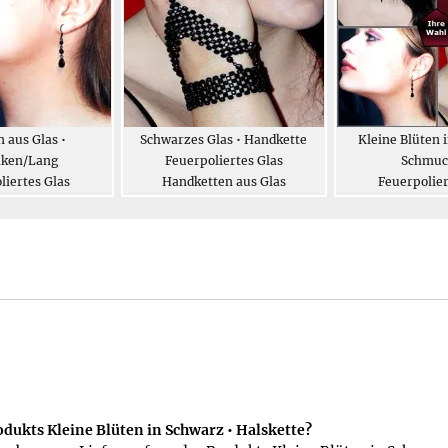
 aus Glas •
Schwarzes Glas • Handkette
Kleine Blüten 
ken/Lang
Feuerpoliertes Glas
Schmuc
liertes Glas
Handketten aus Glas
Feuerpolier
ohrringe
Modeschmuck
dukts Kleine Blüten in Schwarz • Halskette?