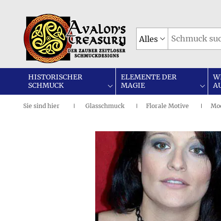
Alles
HISTORISCHER
ELEMENTE DER
W
SCHMUCK
MAGIE
A
Sie sind
hier
Glasschmuck
Florale Motive
Mod
|
I
I