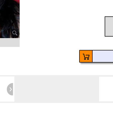
60
Ke
6 Ja
Kosten