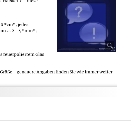
 Halskette - diese
40 *cm*; jedes
on ca. 2 - 4 *mm*;
us feuerpoliertem Glas
r Größe - genauere Angaben finden Sie wie immer weiter
ngewicht des Produkts oder um eine Angabe inkl.
as Produkt Kleine Blüten in Schwarz • Halskette lautet
 gibt der Hersteller an?
für das Material folgendes: Feuerpoliertes Glas. Bitte