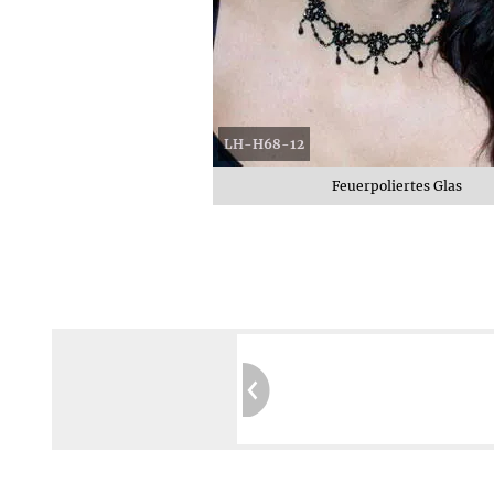
LH-H68-12
Feuerpoliertes Glas
Garantierte Privatsphäre:
Kein Tracking
Sichere Website:
Geprüft durch SIWECOS
Mehr erfahren ≫