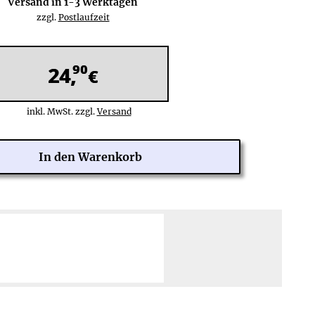
Versand in
1-3
Werktagen
zzgl.
Postlaufzeit
90
24,
€
inkl. MwSt. zzgl.
Versand
 Tage Rückgaberecht
Zahlung über PayPal Checkout:
ine Rücksendekosten
PayPal,
Kreditkarte
:
Weltweit (201 Länder)
hre Herstellergarantie
Rechnung
(nach Risikoprüfung),
lose Reparatur/Austausch
Lastschrift:
Deutschland
Mehr erfahren ≫
Mehr erfahren ≫