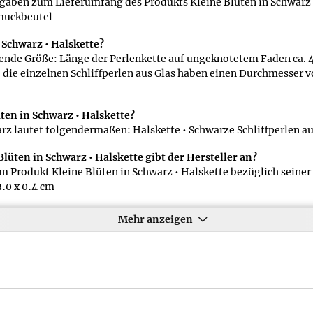
gaben zum Lieferumfang des Produkts Kleine Blüten in Schwarz •
hmuckbeutel
n Schwarz • Halskette?
lgende Größe: Länge der Perlenkette auf ungeknotetem Faden ca. 
die einzelnen Schliffperlen aus Glas haben einen Durchmesser v
ten in Schwarz • Halskette?
arz lautet folgendermaßen: Halskette • Schwarze Schliffperlen a
üten in Schwarz • Halskette gibt der Hersteller an?
 Produkt Kleine Blüten in Schwarz • Halskette bezüglich seine
3,0 x 0,4 cm
Produkts Kleine Blüten in Schwarz • Halskette?
Mehr anzeigen
en Gewichtsangaben in unserem Onlineshop ob es sich um das Rei
den meisten Fällen geben wir beides an. Die Gewichtsangabe für d
um Material des Produkts Kleine Blüten in Schwarz • Halskette
ts Kleine Blüten in Schwarz • Halskette enthält als Kurzfassung 