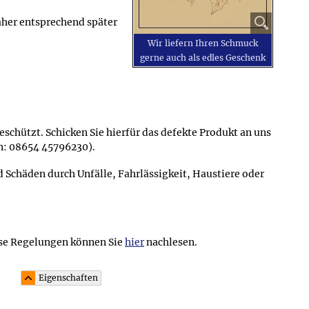
daher entsprechend später
Wir liefern Ihren Schmuck
gerne auch als edles Geschenk
schützt. Schicken Sie hierfür das defekte Produkt an uns
on: 08654 45796230).
chäden durch Unfälle, Fahrlässigkeit, Haustiere oder
se Regelungen können Sie
hier
nachlesen.
Eigenschaften