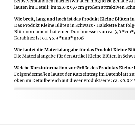
Selbstverständlich machen wir auch möglichst genaue An
lauten im Detail: im 12,0 x 9,0 cm großen attraktiven Sc
Wie breit, lang und hoch ist das Produkt Kleine Blüten i
Das Produkt Kleine Blüten in Schwarz • Halskette hat fo
Blütenornament hat einen Durchmesser von ca. 3,0 *cm*; 
Karabiner ist ca. 5 x 9 *mm* groß
Wie lautet die Materialangabe für das Produkt Kleine Blü
Die Materialangabe für den Artikel Kleine Blüten in Schw
Welche Kurzinformation zur Größe des Produkts Kleine Bl
Folgendermaßen lautet der Kurzeintrag im Datenblatt zum
oben im Detailbereich auf dieser Produktseite: ca. 40,0 x 
Welches Gewicht hat das 
Bitte beachten Sie bei d
Verpackung handelt - in 
folgendermaßen: 16 g
Welche Kurzinformation z
Das Datenblatt des Produk