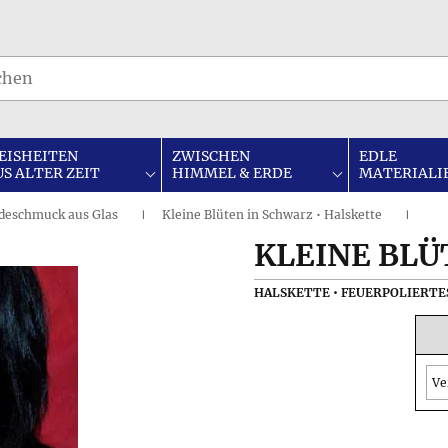
EISHEITEN
ZWISCHEN
EDLE
US ALTER ZEIT
HIMMEL & ERDE
MATERIALI
eschmuck aus Glas
Kleine Blüten in Schwarz • Halskette
I
I
KLEINE BLÜ
HALSKETTE • FEUERPOLIERTE
Ve