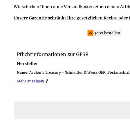
Wir schicken Ihnen ohne Versandkosten einen neuen Artik
Unsere Garantie schränkt Ihre gesetzlichen Rechte oder 
Jetzt bestellen
Material und Lieferumfang
Pflichtinformationen zur GPSR
Material: 2 unbehandelte durchsichtige Bergkristallpe
Lieferumfang: im 10,0 x 7,5 cm großen attraktiven Sch
Hersteller
Tufting-Zierband "Edelstein" inkl. versiegeltem Guid
Name:
Avalon's Treasury - Schneitler & Weiss GbR,
Postanschrif
n
Mehr anzeigen
Größe und Gewicht
Größe: Die Ohrhaken sind jeweils ca. 3,0 cm lang; die 
Gewicht: Gewicht des Schmucks 3 g, Gesamtgewicht des
Jetzt bestellen