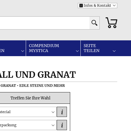
Infos & Kontakt
i
COMPENDIUM
SEITE
EN
MYSTICA
TEILEN
ALL UND GRANAT
 GRANAT • EDLE STEINE UND MEHR
Treffen Sie Ihre Wahl
i
terial
i
rpackung