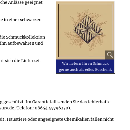
iche Anlässe geeignet
e in einer schwarzen
 die Schmuckkollektion
 ihn aufbewahren und
t sich die Lieferzeit
Wir liefern Ihren Schmuck
gerne auch als edles Geschenk
 geschützt. Im Garantiefall senden Sie das fehlerhafte
asury.de, Telefon: 08654 45796230).
t, Haustiere oder ungeeignete Chemikalien fallen nicht