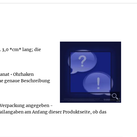
 3,0 *cm* lang; die
ranat • Ohrhaken
ine genaue Beschreibung
. Verpackung angegeben -
etailangaben am Anfang dieser Produktseite, ob das
ung geliefert werden, eine Angabe zum Artikelgewicht