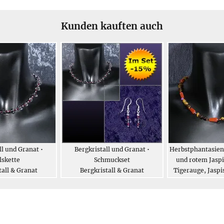
Kunden kauften auch
ll und Granat •
Bergkristall und Granat •
Herbstphantasien
lskette
Schmuckset
und rotem Jaspi
tall & Granat
Bergkristall & Granat
Tigerauge, Jaspi
e Steine
Edle Steine
Edle St