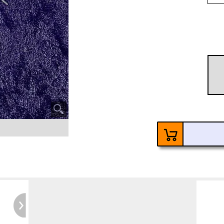
60
Ke
6 Ja
Kosten