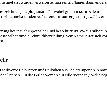
mmengefasst wurden, erweiterte man seinen Namen dann und nannt
en Bezeichnung "lapis granatus" - wobei granum Korn bedeutet u
seines meist runden Auftretens im Muttergestein gewählt. Grana
terling heißt auch 925er Silber und besteht zu 92,5% aus Silber 
este Silber für die Schmuckherstellung. Sein Name leitet sich vo
en.
mehr
Sie diverse Halsketten und Ohrhaken aus Edelsteinperlen in Komb
en können. Für die Perlen werden nur edle Steine in Juweliersq