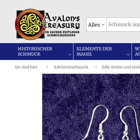
Alles
HISTORISCHER
ELEMENTE DER
W
SCHMUCK
MAGIE
A
Sie sind
hier
Edelsteinschmuck
Edle Steine und me
|
I