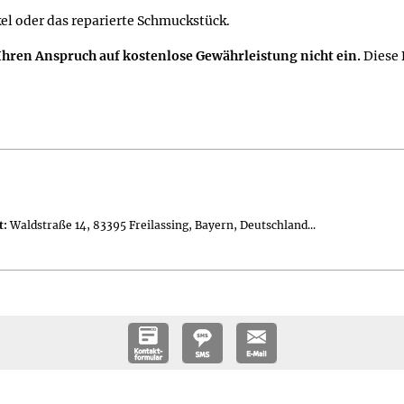
el oder das reparierte Schmuckstück.
Ihren Anspruch auf kostenlose Gewährleistung nicht ein.
Diese 
rlen und 4 unbehandelte rote Granatperlen; die Ohrhaken bestehen
muckbeutel; Geschenkset (gegen Aufpreis erhältlich) in einer 11,
e
t:
Waldstraße 14, 83395 Freilassing, Bayern, Deutschland...
Bergkristallperlen haben einen Durchmesser von ca. 1 cm und die 
 Geschenksets (gegen Aufpreis erhältlich) 63 g