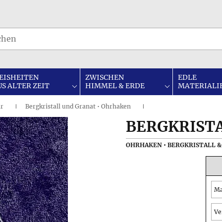
EISHEITEN
ZWISCHEN
EDLE
US ALTER ZEIT
HIMMEL & ERDE
MATERIALI
hr
Bergkristall und Granat • Ohrhaken
I
I
BERGKRIST
OHRHAKEN • BERGKRISTALL &
Ma
Ve