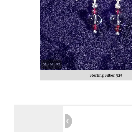
SG-ME02
Sterling Silber 925
Garantierte Privatsphäre:
Kein Tracking
Sichere Website:
Geprüft durch SIWECOS