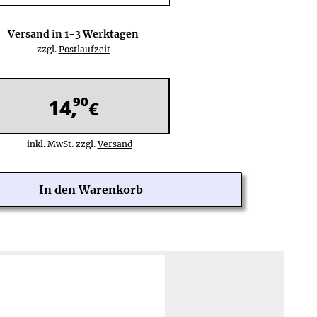
Versand in
1-3
Werktagen
zzgl.
Postlaufzeit
90
14,
€
inkl. MwSt. zzgl.
Versand
 Tage Rückgaberecht
Zahlung über PayPal Checkout:
ine Rücksendekosten
PayPal,
Kreditkarte
:
Weltweit (201 Länder)
hre Herstellergarantie
Rechnung
(nach Risikoprüfung),
lose Reparatur/Austausch
Lastschrift:
Deutschland