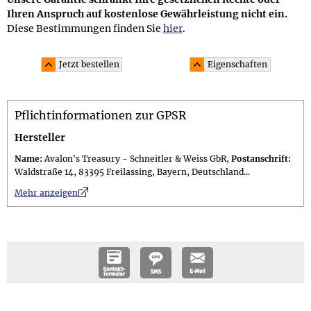
Ihren Anspruch auf kostenlose Gewährleistung nicht ein.
Diese Bestimmungen finden Sie
hier
.
Jetzt bestellen
Eigenschaften
Material und Lieferumfang
Pflichtinformationen zur GPSR
Material: Sterling Silber 925 (punziert mit 925)
Lieferumfang: ohne Kette oder Band im 10,0 x 7,5 cm
Hersteller
großen attraktiven Schmuckbeutel; Geschenkset (gegen
Name:
Avalon's Treasury - Schneitler & Weiss GbR,
Postanschrift:
Aufpreis erhältlich) in einer 11,0 x 11,0 x 3,0 cm großen
Waldstraße 14, 83395 Freilassing, Bayern, Deutschland...
schwarzen Geschenkschachtel mit floralem Zierband inkl.
n
Mehr anzeigen
versiegeltem Guide
Größe und Gewicht
Größe: ca. 3,8 cm lang
Gewicht: Gewicht des Schmucks 10 g, Gesamtgewicht des
Geschenksets (gegen Aufpreis erhältlich) 70 g