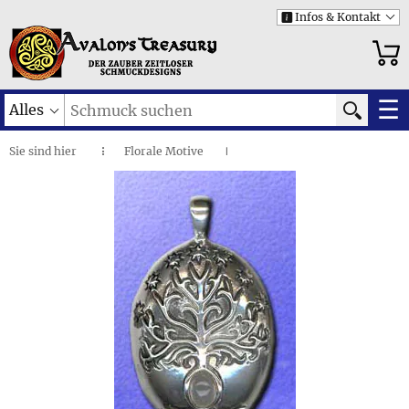
Infos & Kontakt
i
☰
Alles
Sie sind
hier
Florale Motive
◌
I
Weißer Baum • Anhänger
I