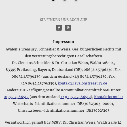
Kurzfassung an: mit Schmuckbeutel. Sollten Sie sich für
weitere Details interessieren, können Sie im oberen Bereich
dieser Produktseite mehr Informationen finden wie z.B. die
SIE FINDEN UNS AUCH AUF
Größe oder das verwendete Material der Verpackung.
f
P
Wie lautet die Kurzangabe zum Gewicht für das Produkt
Weißer Baum • Anhänger?
Impressum
Bei den Angaben zum Gewicht in der Kurzfassung des
Avalon's Treasury, Schneitler & Weiss, Ges. bürgerlichen Rechts mit
Datenblatts wird in der Regel das Gesamtgewicht des
den vertretungsberechtigten Gesellschaftern
Produkts inkl. Verpackung angegeben - für das Produkt
Dr. Clemens Schneitler & Dr. Christian Weiss, Waldstraße 14,
Weißer Baum • Anhänger lautet der Eintrag folgendermaßen:
10 g. Bitte überprüfen Sie in den Detailangaben am Anfang
83395 Freilassing, Bayern, Deutschland (DE), 08654 45796230, Fax:
dieser Produktseite, ob das Produktgewicht deutlich vom
08654 45796239 (aus dem Ausland +49 8654 45796230, Fax:
Gesamtgewicht abweicht.
+49 8654 45796239),
kontakt@avalonstreasury.de
Andere zur Verfügung gestellte Kommunikationsmittel: SMS unter
Gibt es eine kurze Zusammenfassung zum Material des
01579 2566519
(aus dem Ausland
+49 1579 2566519
),
Kontaktformular
Produkts Weißer Baum • Anhänger?
Wirtschafts-Identifikationsnummer: DE230625103-00001,
Folgende kurze Beschreibung zum Material des Produkts
Weißer Baum • Anhänger stammt aus dem Datenblatt des
Umsatzsteuer-Identifikationsnummer: DE230625103
Herstellers: Sterling Silber 925. Bitte beachten Sie, dass es
sich hierbei nur um eine kurze Zusammenfassung handelt
Verantwortlich gemäß § 18 MStV: Dr. Christian Weiss, Waldstraße 14,