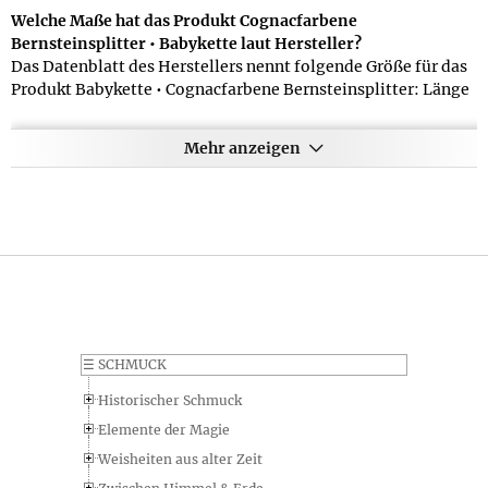
Welche Maße hat das Produkt Cognacfarbene
Bernsteinsplitter • Babykette laut Hersteller?
Das Datenblatt des Herstellers nennt folgende Größe für das
Produkt Babykette • Cognacfarbene Bernsteinsplitter: Länge
der Perlenkette auf einzeln geknotetem Faden ca. 32 *cm*;
Durchmesser der Bernsteinsplitter: ca. 0,7 *cm*;
Mehr anzeigen
Schraubverschluss hat einen Durchmesser von ca. 5 *mm*
Können Sie eine genaue Angabe zum Gewicht des Produkts
Cognacfarbene Bernsteinsplitter • Babykette machen?
Bitte beachten Sie bei den Gewichtsangaben in unserem
Onlineshop ob es sich um das Reingewicht des Produkts oder
um eine Angabe inkl. Verpackung handelt - in den meisten
Fällen geben wir beides an. Die Gewichtsangabe für das
Produkt Cognacfarbene Bernsteinsplitter • Babykette lautet
folgendermaßen: 9 g
☰
SCHMUCK
Historischer Schmuck
Wie lautet die Materialangabe für das Produkt
Cognacfarbene Bernsteinsplitter • Babykette?
Elemente der Magie
Das Produkt Cognacfarbene Bernsteinsplitter • Babykette
Weisheiten aus alter Zeit
besteht aus dem folgenden Material: Splitter in Cognac aus