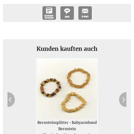
Größe und Gewicht
Größe: Länge der Perlenkette auf einzeln geknotetem
Faden ca. 32 cm; Durchmesser der Bernsteinsplitter: ca.
0,7 cm; Schraubverschluss hat einen Durchmesser von ca. 5
Kunden kauften auch
mm
Gewicht: Gewicht des Schmucks 9 g, Gesamtgewicht des
Geschenksets (gegen Aufpreis erhältlich) 69 g
Jetzt bestellen
Beschreibung
Bernsteinsplitter • Babyarmband
Bernstein