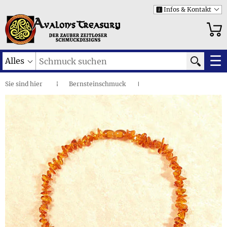
Infos & Kontakt
i
☰
Alles
Sie sind
hier
Bernsteinschmuck
◌
I
Naturbernstein: Klassische Designs
I
Cognacfarbene Bernsteinsplitter • Babykette
I