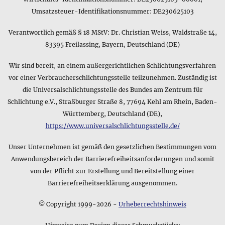
Gibt es eine kurze Zusammenfassung zum Lieferumfang des
Umsatzsteuer-Identifikationsnummer: DE230625103
Produkts Cognacfarbene Bernsteinsplitter • Babykette?
Auch zum Lieferumfang gibt es natürlich eine Kurzangabe im
Verantwortlich gemäß § 18 MStV: Dr. Christian Weiss, Waldstraße 14,
Datenblatt - diese lautet für das Produkt Cognacfarbene
Bernsteinsplitter • Babykette folgendermaßen: mit
83395 Freilassing, Bayern, Deutschland (DE)
Schmuckbeutel. Wie immer ist diese Angabe nur für einen
schnellen Überblick gedacht, wobei sie eine genaue
Wir sind bereit, an einem außergerichtlichen Schlichtungsverfahren
Beschreibung des Lieferumfangs natürlich weiter oben auf
vor einer Verbraucherschlichtungsstelle teilzunehmen. Zuständig ist
dieser Seite im Bereich zu den Produktdetail finden können.
die Universalschlichtungsstelle des Bundes am Zentrum für
Schlichtung e.V., Straßburger Straße 8, 77694 Kehl am Rhein, Baden-
Können Sie mir Details zum Lieferumfang des Produkts
Württemberg, Deutschland (DE),
Cognacfarbene Bernsteinsplitter • Babykette mitteilen?
https://www.universalschlichtungsstelle.de/
Der Hersteller nennt in seinem Datenblatt zum Produkt
Cognacfarbene Bernsteinsplitter • Babykette
Unser Unternehmen ist gemäß den gesetzlichen Bestimmungen vom
selbstverständlich auch Details zum Lieferumfang, die
folgendermaßen lauten: im 10,0 x 7,5 cm großen attraktiven
Anwendungsbereich der Barrierefreiheitsanforderungen und somit
Schmuckbeutel
von der Pflicht zur Erstellung und Bereitstellung einer
Barrierefreiheitserklärung ausgenommen.
© Copyright 1999-2026 -
Urheberrechtshinweis