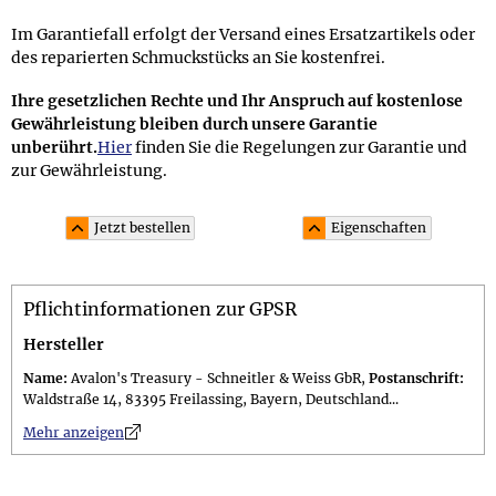
Im Garantiefall erfolgt der Versand eines Ersatzartikels oder
des reparierten Schmuckstücks an Sie kostenfrei.
Ihre gesetzlichen Rechte und Ihr Anspruch auf kostenlose
Gewährleistung bleiben durch unsere Garantie
unberührt.
Hier
finden Sie die Regelungen zur Garantie und
zur Gewährleistung.
Jetzt bestellen
Eigenschaften
Material und Lieferumfang
Pflichtinformationen zur GPSR
Material: Splitter in Cognac aus unbehandeltem
baltischen Bernstein; die Perlenkette auf einzeln
Hersteller
geknotetem Faden hat einen Schraubverschluss
Name:
Avalon's Treasury - Schneitler & Weiss GbR,
Postanschrift:
Lieferumfang: im 10,0 x 7,5 cm großen attraktiven
Waldstraße 14, 83395 Freilassing, Bayern, Deutschland...
Schmuckbeutel; Geschenkset (gegen Aufpreis erhältlich)
n
Mehr anzeigen
in einer 11,0 x 11,0 x 3,0 cm großen schwarzen
Geschenkschachtel mit Tufting-Zierband "Bernstein"
inkl. versiegeltem Guide