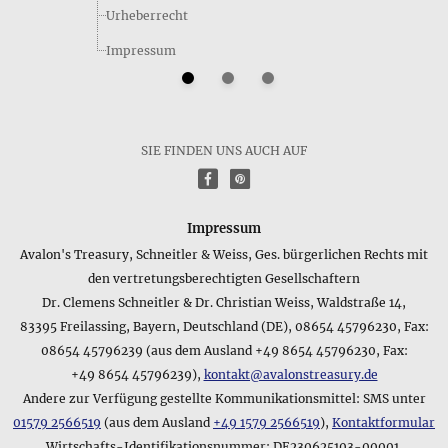
Urheberrecht
Impressum
Wie lautet die Kurzfassung der Größenangaben für das
Produkt Cognacfarbene Bernsteinsplitter • Babykette?
Oft ist es nützlich, für einen schnellen Überblick nur eine
Zusammenfassung der Größe eines Produkts zu kennen. Für
das Produkt Cognacfarbene Bernsteinsplitter • Babykette
SIE FINDEN UNS AUCH AUF
lautet die Größenangabe aus der Kurzfassung der
f
P
Produktdaten folgendermaßen: ca. 32,0 x 0,7 x 0,7 cm
Welche Kurzinformation zum Material des Produkts
Impressum
Cognacfarbene Bernsteinsplitter • Babykette gibt der
Avalon's Treasury, Schneitler & Weiss, Ges. bürgerlichen Rechts mit
Hersteller an?
den vertretungsberechtigten Gesellschaftern
Neben den genauen Angaben zum Produkt Cognacfarbene
Dr. Clemens Schneitler & Dr. Christian Weiss, Waldstraße 14,
Bernsteinsplitter • Babykette, die Sie oben auf dieser Seite
83395 Freilassing, Bayern, Deutschland (DE), 08654 45796230, Fax:
finden, gibt es auch eine knappe Angabe zum Material vom
Hersteller, die folgendermaßen lautet: Bernstein. Falls Sie
08654 45796239 (aus dem Ausland +49 8654 45796230, Fax:
noch weitere Fragen zum Produktmaterial haben, können Sie
+49 8654 45796239),
kontakt@avalonstreasury.de
uns natürlich jederzeit per E-Mail kontaktieren - unsere
Andere zur Verfügung gestellte Kommunikationsmittel: SMS unter
Adresse finden Sie im Impressum.
01579 2566519
(aus dem Ausland
+49 1579 2566519
),
Kontaktformular
Wirtschafts-Identifikationsnummer: DE230625103-00001,