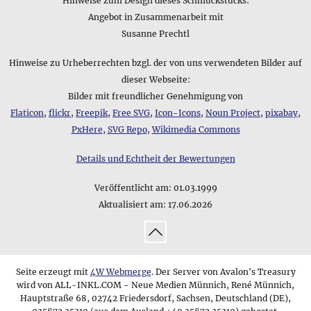
Hinweise zum Design dieses Schmuckstücks:
Angebot in Zusammenarbeit mit
Susanne Prechtl
Hinweise zu Urheberrechten bzgl. der von uns verwendeten Bilder auf
dieser Webseite:
Bilder mit freundlicher Genehmigung von
Flaticon
,
flickr
,
Freepik
,
Free SVG
,
Icon-Icons
,
Noun Project
,
pixabay
,
PxHere
,
SVG Repo
,
Wikimedia Commons
Details und Echtheit der Bewertungen
Veröffentlicht am:
01.03.1999
Aktualisiert am:
17.06.2026
↑
Seite erzeugt mit
4W Webmerge
. Der Server von Avalon's Treasury
wird von ALL-INKL.COM - Neue Medien Münnich, René Münnich,
Hauptstraße 68, 02742 Friedersdorf, Sachsen, Deutschland (DE),