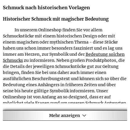
Botschaft, die uns zu unseren Wurzeln zurückführt.
Schmuck nach historischen Vorlagen
Unser Interesse galt bereits Jahre zuvor
Historischer Schmuck mit magischer Bedeutung
Schmuckstücken, die in früheren Zeiten magischen Zwecken
dienten, und die Einflüsse der Erzählungen und
Symbole
In unserem Onlineshop finden Sie vor allem
unserer Vorfahren
auf unser heutiges Leben faszinierte uns
Schmuckstücke mit einem historischen Design oder mit
schon immer. Das Angebot der meisten Onlineshops an
⚲
einem magischen oder mythischen Thema - diese Stücke
historischem und magischem Schmuck konnte uns allerdings
haben uns schon immer besonders fasziniert und es lag uns
FAQ
nicht überzeugen, da entweder die Qualität der angebotenen
immer am Herzen, zur Symbolik und der
Bedeutung solchen
Stücke nicht unseren Vorstellungen entsprach oder keine
Welchen Zweck hat der Bereich "Kunden kauften auch"
F
Schmucks
zu informieren. Neben großen Produktphotos, die
bzw. nur eine sehr oberflächliche Erklärung zur Bedeutung
auf den Produktseiten der Schmuckkollektion Symbole und
die Details der jeweiligen Schmuckstücke gut zur Geltung
der jeweiligen Schmuckstücke angeboten wurde. Dabei sollte
Ideen?
bringen, finden Sie bei uns daher auch immer einen
es gerade im Internet leicht möglich sein, ausführliche
Auf jeder Produktseite aus der Schmuckkollektion
A
ausführlichen Beschreibungstext und können sich so über die
Informationen zu präsentieren und auch auf die genaue
Symbole und Ideen finden Sie auch den Bereich "Kunden
Bedeutung eines Anhängers in früheren Zeiten und über
Bedeutung des Schmucks einzugehen.
kauften auch". Dort zeigen wir Ihnen ähnliche Produkte oder
seine bis heute gültige Symbolik informieren. Unser
Artikel, die als Ergänzung sinnvoll wären. So können Sie z.B.
Onlineshop ist von Anfang an so designed, dass er auf
Schließlich kamen wir zur Überzeugung, dass das
bei Anhängern zum Schmuckstück passende Ketten
möglichst viele Fragen rund um unseren Schmuck Antworten
Internet ein geeignetes Medium ist, um es besser zu machen
entdecken oder Schmuck, der sich mit demselben Motiv
gibt.
und dem Kunden mehr zu bieten als nur kostengünstigen
beschäftigt.
Mehr anzeigen
Schmuck
- denn hier besteht die Möglichkeit, neben einem
ausgewählten Angebot an qualitativ hochwertigen
Welche Garantien gelten für die Produkte der
F
Schmuckstücken auch Hintergrundwissen ins Netz zu stellen,