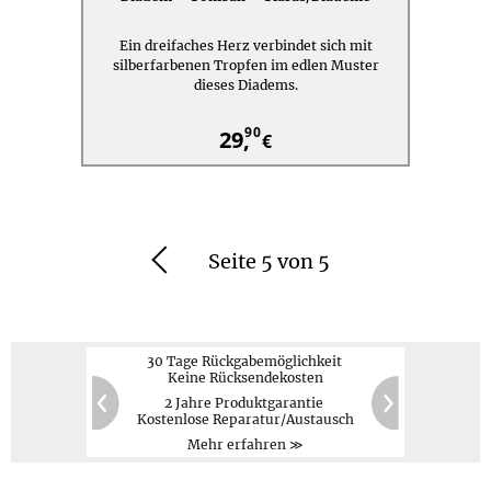
Ein dreifaches Herz verbindet sich mit
silberfarbenen Tropfen im edlen Muster
dieses Diadems.
90
29,
€
Seite 5 von 5
Zurück
30 Tage Rückgabemöglichkeit
Keine Rücksendekosten
2 Jahre Produktgarantie
PayPal,
Kreditkarte,
60
20
Kostenlose Reparatur/Austausch
Vorauskasse
Zurück
Weiter
Mehr erfahren ≫