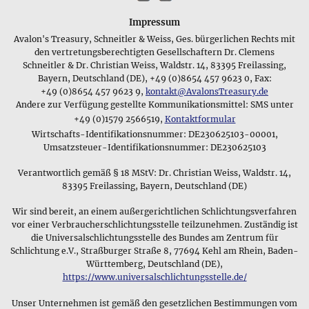
Schmuckstücke, deren Symbolik vor allem den Status eines
selbst zu sehen. Natürlich versuchen wir diese Nachteile
Person in der Gemeinschaft anzeigen soll, oder sich darauf
durch hochwertige Produktphotos und ausführliche
Impressum
bezieht, ob ihr Träger ledig oder verheiratet ist. So wie bei
Beschreibungen zum Schmuckmaterial und zum
Avalon's Treasury, Schneitler & Weiss, Ges. bürgerlichen Rechts mit
uns Eheringe als äußeres Zeichen einer Partnerschaft
Lieferumfang auszugleichen. Vor allem sind wir aber der
den vertretungsberechtigten Gesellschaftern Dr. Clemens
getragen werden, gibt es Regionen, in denen
Armreifen oder
Überzeugung, dass unsere große Auswahl und die
Schneitler & Dr. Christian Weiss, Waldstr. 14, 83395 Freilassing,
Halsketten
diesen Zweck erfüllen. Immer gilt dabei aber,
detaillierten Hintergrundinformationen, die sie so in keinem
Bayern, Deutschland (DE), +49 (0)8654 457 9623 0, Fax:
dass die Symbolik der Schmuckstücke und die Materialen, aus
Schmuckgeschäft finden werden, ein gutes Argument für den
+49 (0)8654 457 9623 9,
kontakt@AvalonsTreasury.de
denen sie hergestellt wurden, eine besondere Bedeutung für
Andere zur Verfügung gestellte Kommunikationsmittel: SMS unter
Kauf bei uns sind - sollte etwas doch nicht gefallen, so kann
ihren jeweiligen Träger haben und in seiner Gesellschaft
+49 (0)1579 2566519,
Kontaktformular
man es ja einfach zurücksenden.
seinen Status signalisieren.
Wirtschafts-Identifikationsnummer: DE230625103-00001,
Begonnen haben wir unseren Schmuckverkauf mit
Umsatzsteuer-Identifikationsnummer: DE230625103
Magische Zeichen als Schmuck
Schmuckstücken aus edlen Steinen und Kristallen, die man
Verantwortlich gemäß § 18 MStV: Dr. Christian Weiss, Waldstr. 14,
als Anhänger mit Schlaufe oder gebohrt am Lederband tragen
83395 Freilassing, Bayern, Deutschland (DE)
kann. Diese Edelsteinanhänger machen immer noch einen
wichtigen Teil unseres Schmucksortiments aus, das wir aber
Wir sind bereit, an einem außergerichtlichen Schlichtungsverfahren
mittlerweile um diverse historische und moderne
vor einer Verbraucherschlichtungsstelle teilzunehmen. Zuständig ist
Schmuckstücke aus Materialien wir Zinn, Silber und Gold
die Universalschlichtungsstelle des Bundes am Zentrum für
aber auch Glas, Messing und Kupfer erweitert haben - unser
Schlichtung e.V., Straßburger Straße 8, 77694 Kehl am Rhein, Baden-
Schwerpunkt sind keltische und nordische Motive mit einem
Württemberg, Deutschland (DE),
mythologischen oder magischen Bezug. Aber natürlich
https://www.universalschlichtungsstelle.de/
kommen auch moderne Schmuckdesigns aus edlen
Unser Unternehmen ist gemäß den gesetzlichen Bestimmungen vom
Materialien wie z.B. Bernstein,
Perlen oder Korallen
bei uns