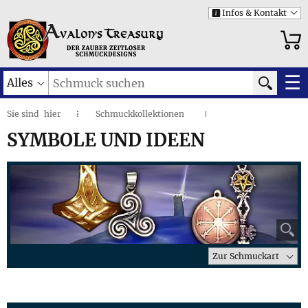
Infos & Kontakt
i
☰
Alles
Sie sind
hier
Schmuckkollektionen
◌
I
Symbole und Ideen
I
SYMBOLE UND IDEEN
⚲
Zur Schmuckart