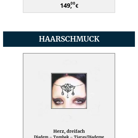
00
149,
€
HAARSCHMUCK
Herz, dreifach
Diadem – Tombak – Tiaras/Diademe