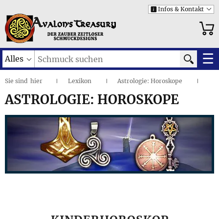
Infos & Kontakt
i
☰
Alles
Sie sind
hier
Lexikon
Astrologie: Horoskope
|
I
I
ASTROLOGIE: HOROSKOPE