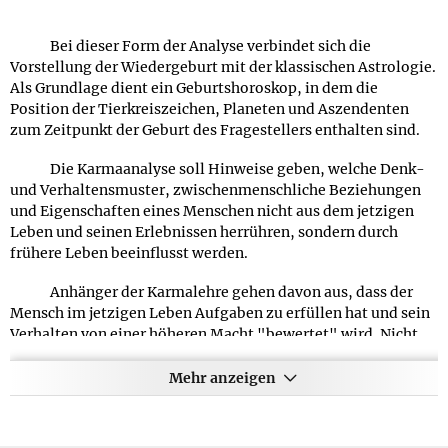
Hochzeitstagen oder anderen Jubiläen, da sie nicht nur eine
besonders persönliche Art darstellen, ein befreundetes Paar
Bei dieser Form der Analyse verbindet sich die
zu beschenken, sondern auch noch die Möglichkeiten bieten,
Vorstellung der Wiedergeburt mit der klassischen Astrologie.
eine Partnerschaft zu beleben und neue Aspekte zu
Als Grundlage dient ein Geburtshoroskop, in dem die
beleuchten, an die die Beschenkten in ihrer Beziehung noch
Position der Tierkreiszeichen, Planeten und Aszendenten
nicht gedacht haben.
zum Zeitpunkt der Geburt des Fragestellers enthalten sind.
Veröffentlicht am:
01.03.1999
Die Karmaanalyse soll Hinweise geben, welche Denk-
Aktualisiert am:
13.09.2020
und Verhaltensmuster, zwischenmenschliche Beziehungen
und Eigenschaften eines Menschen nicht aus dem jetzigen
WAS BEDEUTET DER BEGRIFF
Leben und seinen Erlebnissen herrühren, sondern durch
HOROSKOP GENAU?
frühere Leben beeinflusst werden.
WIKIPEDIA-DEFINITION
Anhänger der Karmalehre gehen davon aus, dass der
Das Horoskop, griech. hora (Stunde) und skopéin
Mensch im jetzigen Leben Aufgaben zu erfüllen hat und sein
(beobachten), ist eine Darstellung der größten und
Verhalten von einer höheren Macht "bewertet" wird. Nicht
bekanntesten Himmelskörper (Sonne, Erdmond, Planeten)
erfüllte Lebensaufgaben und die Verhaltensweisen des
unseres Sonnensystems zu einem Zeitpunkt, nach einem
Menschen sollen demnach dem Menschen in seinem
Mehr anzeigen
bestimmten Schema, bezogen auf einen Ort d.h. aus
nächsten Leben wieder begegenen. So soll positives
geozentrischer Sicht (Erd-Sicht). Die Berechnung eines
Verhalten im jetzigen Leben dadurch belohnt werden, dass
Horoskops erfolgt im Wesentlichen durch mathematische
die nächste Wiedergeburt karmisch weniger "belastet" ist,