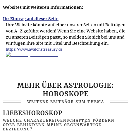
überreichen kann. Man sollte allerdings darauf achten, dass
Websites mit weiteren Informationen:
dem Kinderhoroskop eine ausführliche schriftliche Analyse
vom erstellenden Astrologen beigelegt wurde, damit die
Ihr Eintrag auf dieser Seite
Eltern den vollen Nutzen aus dem Horoskop ziehen können.
Ihre Website könnte auf einer unserer Seiten mit Beiträgen
Denn schließlich soll dieses Geschenk nicht nur ihnen,
von A-Z geführt werden! Wenn Sie eine Website haben, die
sondern vor allem auch dem Kind selbst zu Gute kommen,
zu unseren Beiträgen passt, so melden Sie sich bei uns und
und erst die Analyse ermöglicht es den Eltern, die
wir fügen Ihre Site mit Titel und Beschreibung ein.
Bedürfnisse und Talente ihres Kindes aus astrologischer
https://www.avalonstreasury.de
Sicht zu erkennen und zu fördern.
Veröffentlicht am:
01.03.1999
Aktualisiert am:
13.09.2020
MEHR ÜBER ASTROLOGIE:
HOROSKOPE
WEITERE BEITRÄGE ZUM THEMA
LIEBESHOROSKOP
WELCHE CHARAKTEREIGENSCHAFTEN FÖRDERN
ODER BEHINDERN MEINE GEGENWÄRTIGE
BEZIEHUNG?