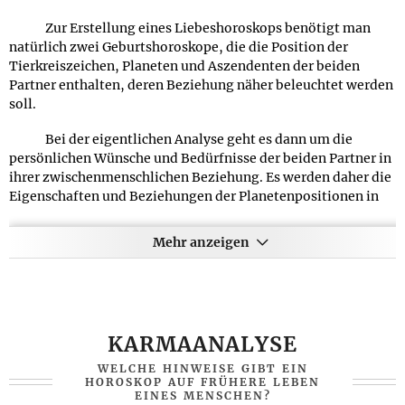
Zur Erstellung eines Liebeshoroskops benötigt man
natürlich zwei Geburtshoroskope, die die Position der
Tierkreiszeichen, Planeten und Aszendenten der beiden
Partner enthalten, deren Beziehung näher beleuchtet werden
soll.
Bei der eigentlichen Analyse geht es dann um die
persönlichen Wünsche und Bedürfnisse der beiden Partner in
ihrer zwischenmenschlichen Beziehung. Es werden daher die
Eigenschaften und Beziehungen der Planetenpositionen in
den beiden Geburtshoroskopen in Bezug auf Liebe und
Partnerschaft untersucht.
Mehr anzeigen
Ein Liebeshoroskop zeigt auf, welche Eigenschaften
der jeweilige Partner mitbringen muss, um eine harmonische
Beziehung zu ermöglichen. Außerdem werden Eigenschaften
herausgearbeitet, an denen man festhalten oder die man
KARMAANALYSE
verändern sollte, um seinen Teil zu einer funktionierenden
Partnerschaft beizutragen.
WELCHE HINWEISE GIBT EIN
HOROSKOP AUF FRÜHERE LEBEN
EINES MENSCHEN?
Liebeshoroskope sind beliebte Geschenke zu