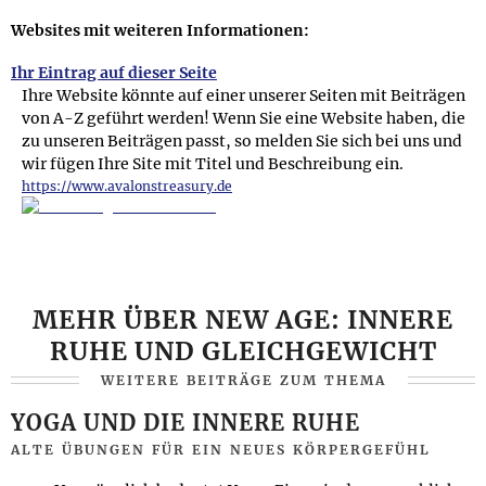
oder
frei von Gedanken sein
verwendet.
Websites mit weiteren Informationen:
Im Buddhismus, Hinduismus und Jainismus ist das
höchste Ziel die Erleuchtung oder das Erreichen des Nirwana.
Ihr Eintrag auf dieser Seite
In christlichen, islamischen und jüdischen Traditionen ist das
Ihre Website könnte auf einer unserer Seiten mit Beiträgen
höchste Ziel der meditativen Praxis das unmittelbare
von A-Z geführt werden! Wenn Sie eine Website haben, die
Erfahren des Göttlichen. Meditation als spirituelle Praxis ist
zu unseren Beiträgen passt, so melden Sie sich bei uns und
immer auch in unterschiedliche religiöse, psychologische
wir fügen Ihre Site mit Titel und Beschreibung ein.
und ethische Lehrgebäude eingebunden. In westlichen
https://www.avalonstreasury.de
Ländern wird die Meditation auch unabhängig von religiösen
Aspekten oder spitiuellen Zielen zur Unterstützung des
allgemeinen Wolbefindens und im Rahmen der
Psychotherapie praktiziert. Im älteren deutschen
Sprachgebrauch berzeichnet
Meditation
einfach ein
MEHR ÜBER NEW AGE: INNERE
Nachdenken über ein Thema oder die Resultate eines
Denkprozesses.
RUHE UND GLEICHGEWICHT
WEITERE BEITRÄGE ZUM THEMA
Veröffentlicht am:
01.03.1999
Aktualisiert am:
13.09.2020
YOGA UND DIE INNERE RUHE
ALTE ÜBUNGEN FÜR EIN NEUES KÖRPERGEFÜHL