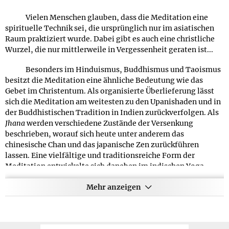
Besonders hilfreich ist es, wenn Yoga begleitend zu
Vielen Menschen glauben, dass die Meditation eine
einer Fastenkur oder Diät angewandt wird. Dann entsteht mit
spirituelle Technik sei, die ursprünglich nur im asiatischen
der Zeit ein ganz neues, schönes Körpergefühl und die
Raum praktiziert wurde. Dabei gibt es auch eine christliche
Nahrungsaufnahme wird wieder bewusst erlebt und
Wurzel, die nur mittlerweile in Vergessenheit geraten ist...
genossen. Obwohl alle Übungen langsam und in Ruhe
ausgeführt werden, kräftigen sie die Muskeln und verhelfen
Besonders im Hinduismus, Buddhismus und Taoismus
so zu einer guten Figur.
besitzt die Meditation eine ähnliche Bedeutung wie das
Gebet im Christentum. Als organisierte Überlieferung lässt
Veröffentlicht am:
01.03.1999
sich die Meditation am weitesten zu den Upanishaden und in
Aktualisiert am:
13.09.2020
der Buddhistischen Tradition in Indien zurückverfolgen. Als
Jhana
werden verschiedene Zustände der Versenkung
WAS BEDEUTET DER BEGRIFF
beschrieben, worauf sich heute unter anderem das
MEDITATION GENAU?
chinesische Chan und das japanische Zen zurückführen
lassen. Eine vielfältige und traditionsreiche Form der
WIKIPEDIA-DEFINITION
Meditation entwickelte sich daneben im indischen Yoga.
Meditation (lateinisch meditatio = "zur Mitte
Insbesondere die Sutras im Raya Yoga prägen bis heute viele
ausrichten" von lateinisch medius = "die Mitte"; auch in der
Mehr anzeigen
Techniken wie den Umgang mit dem Atem im Pranyama und
Bedeutung "das Nachdenken über") ist eine in vielen
die systematische Einteilung der mit der Meditation in
Religionen und Kulturen geübte spirituelle Praxis. Durch
Zusammenhang gebrachten Bewusstseinszustände.
Achtsamkeits- oder Konzentrationsübungen soll sich der
Innerhalb dieser Traditionen werden mit der Meditation