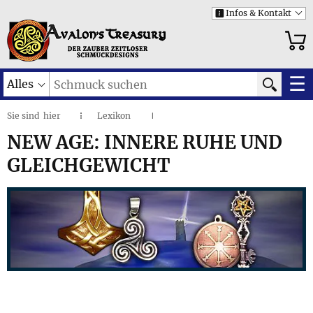
Infos & Kontakt
i
☰
Alles
Sie sind
hier
Lexikon
◌
I
New Age: Innere Ruhe und Gleichgewicht
I
NEW AGE: INNERE RUHE UND
GLEICHGEWICHT