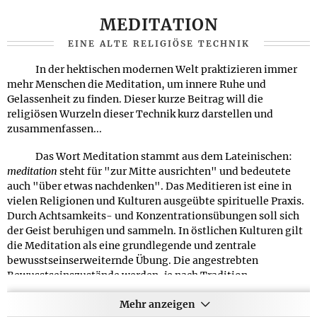
MEDITATION
EINE ALTE RELIGIÖSE TECHNIK
In der hektischen modernen Welt praktizieren immer
mehr Menschen die Meditation, um innere Ruhe und
Gelassenheit zu finden. Dieser kurze Beitrag will die
religiösen Wurzeln dieser Technik kurz darstellen und
zusammenfassen...
Das Wort Meditation stammt aus dem Lateinischen:
meditation
steht für "zur Mitte ausrichten" und bedeutete
auch "über etwas nachdenken". Das Meditieren ist eine in
vielen Religionen und Kulturen ausgeübte spirituelle Praxis.
Durch Achtsamkeits- und Konzentrationsübungen soll sich
der Geist beruhigen und sammeln. In östlichen Kulturen gilt
die Meditation als eine grundlegende und zentrale
bewusstseinserweiternde Übung. Die angestrebten
Bewusstseinszustände werden, je nach Tradition,
unterschiedlich beschrieben: Oft werden Begriffe wie
Stille,
Mehr anzeigen
Leere, Panorama-Bewusstsein, Eins-Sein, im Hier und Jetzt sein