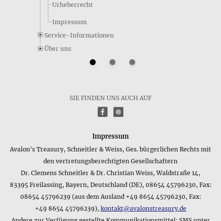
Aktualisiert am:
13.09.2020
Urheberrecht
Impressum
Service-Informationen
Über uns
SIE FINDEN UNS AUCH AUF
f
P
Impressum
Avalon's Treasury, Schneitler & Weiss, Ges. bürgerlichen Rechts mit
den vertretungsberechtigten Gesellschaftern
Dr. Clemens Schneitler & Dr. Christian Weiss, Waldstraße 14,
83395 Freilassing, Bayern, Deutschland (DE), 08654 45796230, Fax:
08654 45796239 (aus dem Ausland +49 8654 45796230, Fax:
+49 8654 45796239),
kontakt@avalonstreasury.de
Andere zur Verfügung gestellte Kommunikationsmittel: SMS unter