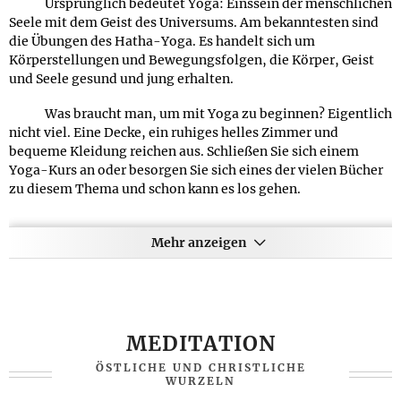
Ursprünglich bedeutet Yoga: Einssein der menschlichen
Seele mit dem Geist des Universums. Am bekanntesten sind
die Übungen des Hatha-Yoga. Es handelt sich um
Körperstellungen und Bewegungsfolgen, die Körper, Geist
und Seele gesund und jung erhalten.
Was braucht man, um mit Yoga zu beginnen? Eigentlich
nicht viel. Eine Decke, ein ruhiges helles Zimmer und
bequeme Kleidung reichen aus. Schließen Sie sich einem
Yoga-Kurs an oder besorgen Sie sich eines der vielen Bücher
zu diesem Thema und schon kann es los gehen.
Vor den Yoga-Übungen wird der Körper zunächst
aufgewärmt, um Zerrungen und Verletzungen zu vermeiden.
Mehr anzeigen
Auch die gleichmäßige und tiefe Atmung spielt eine wichtige
Rolle. Wer denkt, dass alle Übungen kompliziert und
anstrengend sind, der irrt, denn man beginnt mit leichten,
einfachen Bewgungsabläufen, die nach und nach verändert
werden. Ziel ist es, ein inneres Glücksgefühl und eine
MEDITATION
angenehme Ausgeglichenheit zu erhalten. Auch Schmerzen
ÖSTLICHE UND CHRISTLICHE
des Bewegungsapparates können mit den Übungen zurück
WURZELN
gehen und die innere Ruhe wiederhergestellt werden.