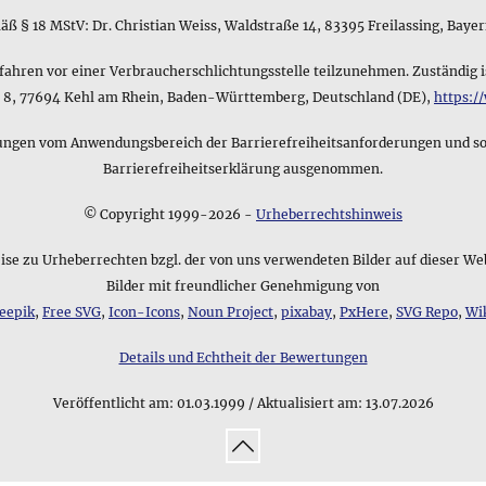
ß § 18 MStV: Dr. Christian Weiss, Waldstraße 14, 83395 Freilassing, Baye
rfahren vor einer Verbraucherschlichtungsstelle teilzunehmen. Zuständig i
ße 8, 77694 Kehl am Rhein, Baden-Württemberg, Deutschland (DE),
https:/
en vom Anwendungsbereich der Barrierefreiheitsanforderungen und somit
Barrierefreiheitserklärung ausgenommen.
© Copyright 1999-2026 -
Urheberrechtshinweis
se zu Urheberrechten bzgl. der von uns verwendeten Bilder auf dieser We
Bilder mit freundlicher Genehmigung von
eepik
,
Free SVG
,
Icon-Icons
,
Noun Project
,
pixabay
,
PxHere
,
SVG Repo
,
Wi
Details und Echtheit der Bewertungen
Veröffentlicht am:
01.03.1999
/
Aktualisiert am:
13.07.2026
↑