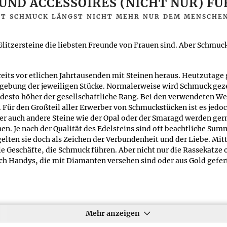
ND ACCESSOIRES (NICHT NUR) FÜ
lbgold, Weißgold oder
verwendete Begriff Geschmei
ST SCHMUCK LÄNGST NICHT MEHR NUR DEM MENSCHE
en, ist nur eine Frage Ihres
itzersteine die liebsten Freunde von Frauen sind. Aber Schmuck i
 immer die schönste
ts vor etlichen Jahrtausenden mit Steinen heraus. Heutzutage g
.1999
/
Aktualisiert am:
13.09.2020
gebung der jeweiligen Stücke. Normalerweise wird Schmuck gezei
 desto höher der gesellschaftliche Rang. Bei den verwendeten W
ür den Großteil aller Erwerber von Schmuckstücken ist es jedoc
er auch andere Steine wie der Opal oder der Smaragd werden gern
ehen. Je nach der Qualität des Edelsteins sind oft beachtliche S
gelten sie doch als Zeichen der Verbundenheit und der Liebe. Mi
elle Geschäfte, die Schmuck führen. Aber nicht nur die Rassekat
 auch Handys, die mit Diamanten versehen sind oder aus Gold gef
Mehr anzeigen