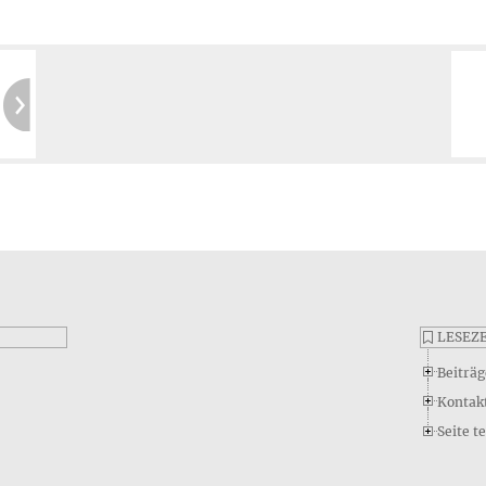
60 Tag
Keine 
6 Jahre 
Kostenlose 
Mehr
LESEZ
Í
Beiträg
Kontak
Seite te