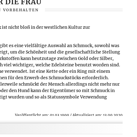
R DIE FRAU
de oder Pretiosen.
N VORBEHALTEN
Veröffentlicht am:
01.03.1999
/
Aktualisiert am:
13.09.2020
st nicht bloß in der westlichen Kultur zur
ibt es eine vielfältige Auswahl an Schmuck, sowohl was
gt, um die Schönheit und die gesellschaftliche Stellung
erkstoffen kann heutzutage zwischen Gold oder Silber,
h viel wichtiger, welche Edelsteine benutzt worden sind.
e verwendet. Ist eine Kette oder ein Ring mit einem
ummen für den Erwerb des Schmuckstücks erforderlich.
ttlerweile schmückt der Mensch allerdings nicht mehr nur
ze oder den Hund kann der Eigentümer so mit Schmuck in
ertigt wurden und so als Statussymbole Verwendung
Veröffentlicht am:
01.03.1999
/
Aktualisiert am:
13.09.2020