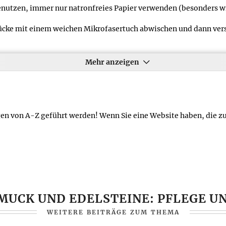
nutzen, immer nur natronfreies Papier verwenden (besonders wic
cke mit einem weichen Mikrofasertuch abwischen und dann verst
Arbeiten.
Mehr anzeigen
fe und Cremes, aber auch ausgedehnte Sonnenbäder, Chlor- und 
charfen Reinigungsmitteln, Chemikalien wie Zitronensäure oder 
r Perlen sehr schnell angreifen. Auch sollten besonders Perlen
gen von A-Z geführt werden! Wenn Sie eine Website haben, die zu
Glanz und die natürliche Farbe kann dabei ausbleichen, schlimmst
haden kann, sollte man hochwertige Perlen nach dem Tragen kurz
 fließendem Wasser nachspülen, anschließend mit einem saubere
UCK UND EDELSTEINE: PFLEGE U
WEITERE BEITRÄGE ZUM THEMA