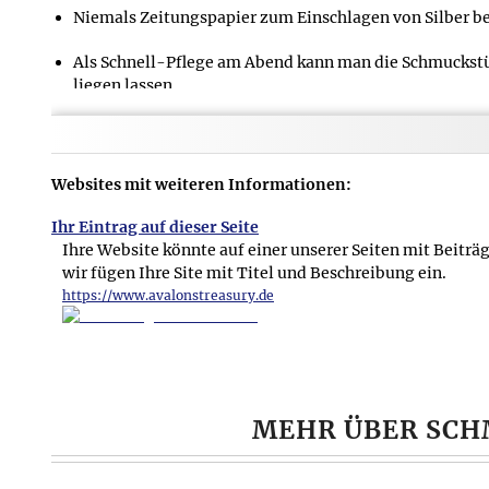
Niemals Zeitungspapier zum Einschlagen von Silber be
Als Schnell-Pflege am Abend kann man die Schmuckstü
liegen lassen.
Den Schmuck zum Schmücken anziehen und nicht zum 
Die größten Feinde des Schmucks sind Haarspray, Sei
Websites mit weiteren Informationen:
Vor allem Perlen dürfen nie mit diesen Dingen oder s
Ihr Eintrag auf dieser Seite
gebracht werden, da sie die organischen Substanzen de
Ihre Website könnte auf einer unserer Seiten mit Beiträ
werden. Sie verlieren dadurch sehr bald ihren schönen 
wir fügen Ihre Site mit Titel und Beschreibung ein.
der Säuremantel der menschlichen Haut den Perlen sc
https://www.avalonstreasury.de
Geschirrspülmittel enthält, abwaschen und gut unter
MEHR ÜBER SCHM