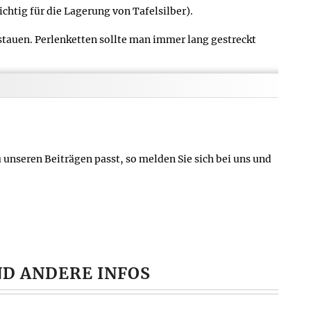
htig für die Lagerung von Tafelsilber).
auen. Perlenketten sollte man immer lang gestreckt
Meerwasser.
Essig oder kohlensäurehaltigem Wasser in Berührung
 vor starkem Sonnenlicht und hoher Wärme geschützt
 unseren Beiträgen passt, so melden Sie sich bei uns und
enfalls trocknet die Perle von innen her aus. Da sogar
 mit lauwarmen Wasser, das einen kleinen Schuss mildes
n Tuch nachtrocknen.
Veröffentlicht am:
01.03.1999
/
Aktualisiert am:
13.09.2020
ND ANDERE INFOS