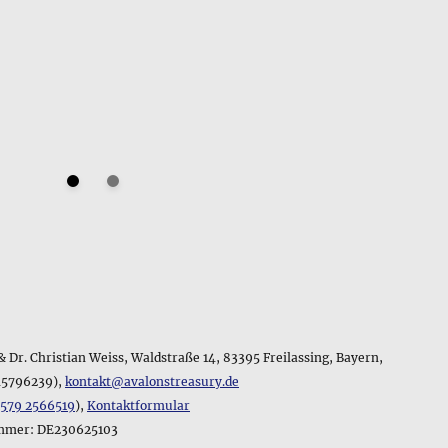
 Dr. Christian Weiss, Waldstraße 14, 83395 Freilassing, Bayern,
45796239),
kontakt@avalonstreasury.de
1579 2566519
),
Kontaktformular
ummer: DE230625103