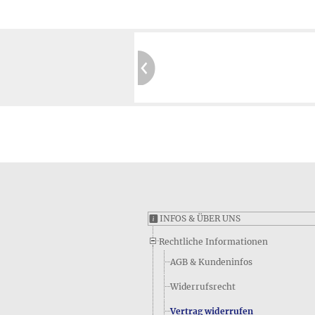
antierte Privatsphäre:
Kein Tracking
Sichere Website:
prüft durch SIWECOS
Mehr erfahren ≫
INFOS & ÜBER UNS
i
Rechtliche Informationen
AGB & Kundeninfos
Widerrufsrecht
Vertrag widerrufen