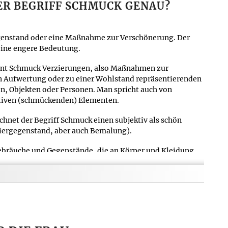
ER BEGRIFF SCHMUCK GENAU?
egenstand oder eine Maßnahme zur Verschönerung. Der
 eine engere Bedeutung.
int Schmuck Verzierungen, also Maßnahmen zur
n Aufwertung oder zu einer Wohlstand repräsentierenden
, Objekten oder Personen. Man spricht auch von
iven (schmückenden) Elementen.
chnet der Begriff Schmuck einen subjektiv als schön
ergegenstand, aber auch Bemalung).
ebräuche und Gegenstände, die an Körper und Kleidung
den, und der Zierde dienen. Schmuck bezeichnet auch die
lanzen zu analogen Zwecken als Kommunikationsmittel im
t altgermanischen Ursprungs und bedeutete
(etwa ein Kleid) hineindrücken. Denselben Ursprung hat
chmuck im Sinne von wertvollen Kostbarkeiten