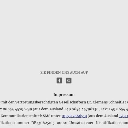
SIE FINDEN UNS AUCH AUF
f
P
Impressum
s mit den vertretungsberechtigten Gesellschaftern Dr. Clemens Schneitler &
x: 08654 45796239 (aus dem Ausland +49 8654 45796230, Fax: +49 8654 
e Kommunikationsmittel: SMS unter
01579 2566519
(aus dem Ausland
+49 
ifikationsnummer: DE230625103-00001, Umsatzsteuer-Identifikationsn