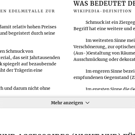
WAS BEDEUTET D
TEN EDELMETALLE ZUR
WIKIPEDIA-DEFINITION
Schmuck ist ein Zierg
amit relativ hohen Preises
Begriff hat eine weitere und
und begeistert durch seine
Im weitesten Sinne me
Verschönerung, zur optische
aren Schmuck von
(Aus-)Gestaltung von Räumen
erial, das seit Jahrtausenden
Ausschmückung oder dekorat
k spiegelt auf bezaubernde
iht der Trägerin eine
Im engeren Sinne bezei
empfundenen Gegenstand (Zi
ich und darum nicht ohne
Im engsten Sinne die G
ne größere Festigkeit zu
des Menschen angebracht wer
molzen, so dass man
Elemente, die Tiere oder Pf
Mehr anzeigen
sich in der Farbe, in der
weitesten Sinne ausbilden.
Das Wort "Schmuck" is
der 333er Gold angegeben. Mit
ursprünglich, sich in etwas 
e Qualität des Goldes. Je
auch der im Deutschen für S