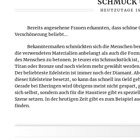
SCHMUCK U
nach Silber- , Kupfer- oder Palladiumanteil entsteht Ge
Rotgold.
HEUTZUTAGE I
Für welche Goldfarbe Sie sich letztendlich entscheid
Bereits angesehene Frauen erkannten, dass schöne Gl
persönlichen Geschmacks. Denn eines ist sicher: Gold ist
Verschönerung beliebt...
Grundlage für bezaubernden Schmuck.
Bekanntermaßen schmückten sich die Menschen berei
Veröffentlicht am:
01.03
die verwendeten Materialien anbelangt als auch die Form
des Menschen zu betonen. Je teurer ein Schmuckstück ist,
Titan oder Bronze und noch vielem mehr gewählt werden. F
Der beliebteste Edelstein ist immer noch der Diamant. Ab
dieser Edelsteine besetzt, so kann das schnell ins Geld g
Gerade bei Eheringen wird übrigens meist nicht gespart, 
sich selbst, sondern auch für die Haustiere gibt es spezi
Szene setzen. In der heutigen Zeit gibt es zum Beispiel
finden.