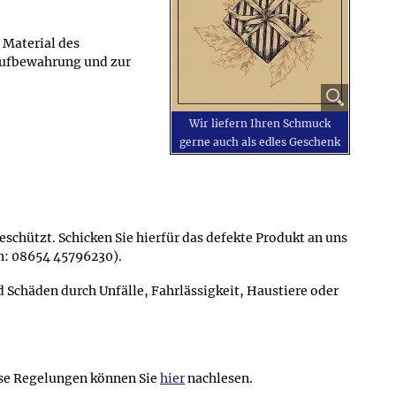
 Material des
Aufbewahrung und zur
Wir liefern Ihren Schmuck
gerne auch als edles Geschenk
schützt. Schicken Sie hierfür das defekte Produkt an uns
on: 08654 45796230).
chäden durch Unfälle, Fahrlässigkeit, Haustiere oder
se Regelungen können Sie
hier
nachlesen.