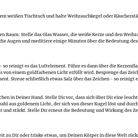
em weißen Tischtuch und halte Weihrauchkegel oder Räucherstäb
en Raum: Stelle das Glas Wasser, die weiße Kerze und den Weihra
die Augen und meditiere einige Minuten über die Bedeutung des Z
 so reinigt es das Luftelement. Führe es dann über die Kerzenfl
Glas von einem goldfarbenen Licht erfüllt wird. Besprenge das Zei
ent. Streue schließlich etwas Salz über das Zeichen - so reinigt 
chen in Deiner Hand. Stelle Dir vor, dass sich über Dir eine leuc
Strahl aus goldenem Licht, der sich von dieser Kugel löst und du
t und stärkt. Stelle Dir erneut die Bedeutung und Wirkung des Ze
t zu Dir oder trinke etwas, um Deinen Körper in diese Welt rück