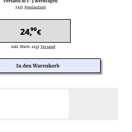
Versand in
1-3
Werktagen
zzgl.
Postlaufzeit
90
24,
€
inkl. MwSt. zzgl.
Versand
 Tage Rückgaberecht
Zahlung über PayPal Checkout:
ine Rücksendekosten
PayPal,
Kreditkarte
:
Weltweit (201 Länder)
hre Herstellergarantie
Rechnung
(nach Risikoprüfung),
lose Reparatur/Austausch
Lastschrift:
Deutschland
Mehr erfahren ≫
Mehr erfahren ≫