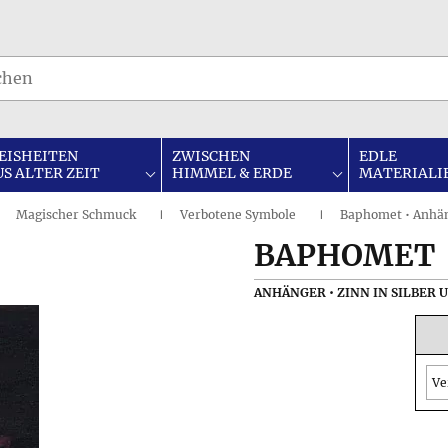
EISHEITEN
ZWISCHEN
EDLE
US ALTER ZEIT
HIMMEL & ERDE
MATERIALI
Magischer Schmuck
Verbotene Symbole
Baphomet • Anhä
I
I
I
BAPHOMET
ANHÄNGER • ZINN IN SILBER 
Ve