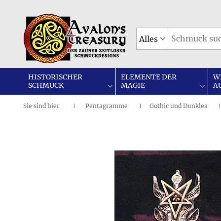
Alles
HISTORISCHER
ELEMENTE DER
W
SCHMUCK
MAGIE
A
Sie sind
hier
Pentagramme
Gothic und Dunkles
|
I