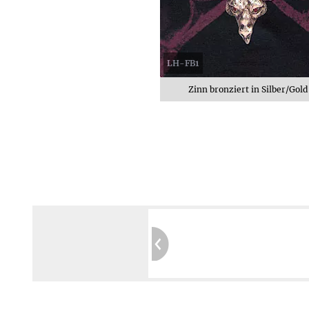
LH-FB1
Zinn bronziert in Silber/Gold
Garantierte Privatsphäre:
Kein Tracking
Sichere Website:
Geprüft durch SIWECOS
Mehr erfahren ≫