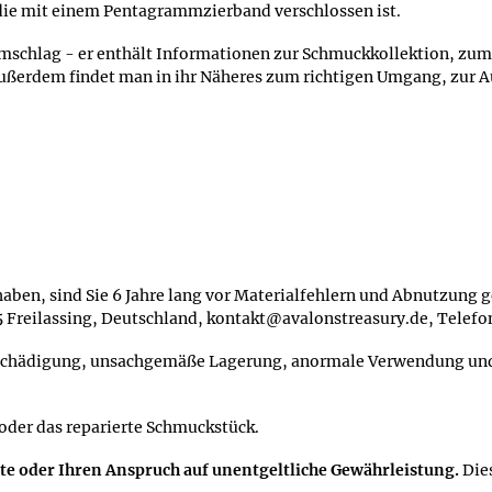
die mit einem Pentagrammzierband verschlossen ist.
Umschlag - er enthält Informationen zur Schmuckkollektion, zum
ußerdem findet man in ihr Näheres zum richtigen Umgang, zur 
aben, sind Sie 6 Jahre lang vor Materialfehlern und Abnutzung ge
95 Freilassing, Deutschland, kontakt@avalonstreasury.de, Telef
schädigung, unsachgemäße Lagerung, anormale Verwendung und S
 oder das reparierte Schmuckstück.
hte oder Ihren Anspruch auf unentgeltliche Gewährleistung.
Die