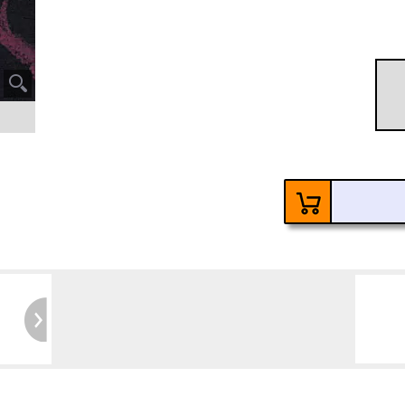
60
Ke
6 Ja
Kosten