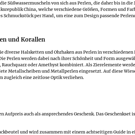
 die Süßwassermuscheln von sich aus Perlen, die daher bis in di
olksrepublik China, welche verschiedene Größen, Formen und Farb
edes Schmuckstück per Hand, um eine zum Design passende Perlen
en und Korallen
Sie diverse Halsketten und Ohrhaken aus Perlen in verschieden
e Perlen werden dabei nach ihrer Schönheit und Form ausgewählt
t, Rauchquarz oder Amethyst kombiniert. Als Zierelemente werden
dete Metallscheiben und Metallperlen eingesetzt. Auf diese Wie
 zugleich eine zeitlose Optik verliehen.
n Aufpreis auch als ansprechendes Geschenk. Das Geschenkset ist
hmuckbeutel und wird zusammen mit einem achtseitigen Guide in 