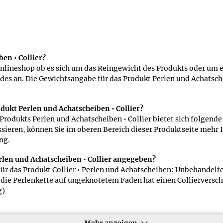
en • Collier?
nlineshop ob es sich um das Reingewicht des Produkts oder um e
des an. Die Gewichtsangabe für das Produkt Perlen und Achatsche
dukt Perlen und Achatscheiben • Collier?
Produkts Perlen und Achatscheiben • Collier bietet sich folgend
ressieren, können Sie im oberen Bereich dieser Produktseite mehr
ng.
rlen und Achatscheiben • Collier angegeben?
 für das Produkt Collier • Perlen und Achatscheiben: Unbehande
die Perlenkette auf ungeknotetem Faden hat einen Collierversc
g)
 und Achatscheiben • Collier gibt der Hersteller an?
nblatts wird in der Regel das Gesamtgewicht des Produkts inkl.