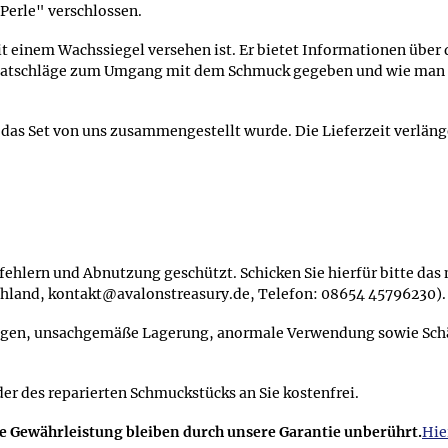
Perle" verschlossen.
t einem Wachssiegel versehen ist. Er bietet Informationen über
 Ratschläge zum Umgang mit dem Schmuck gegeben und wie man
s das Set von uns zusammengestellt wurde. Die Lieferzeit verläng
alfehlern und Abnutzung geschützt. Schicken Sie hierfür bitte da
tschland, kontakt@avalonstreasury.de, Telefon: 08654 45796230).
ngen, unsachgemäße Lagerung, anormale Verwendung sowie Schäd
der des reparierten Schmuckstücks an Sie kostenfrei.
se Gewährleistung bleiben durch unsere Garantie unberührt.
Hie