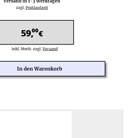
Versand in
1-3
Werktagen
zzgl.
Postlaufzeit
00
59,
€
inkl. MwSt. zzgl.
Versand
 Tage Rückgaberecht
Zahlung über PayPal Checkout:
ine Rücksendekosten
PayPal,
Kreditkarte
:
Weltweit (201 Länder)
hre Herstellergarantie
Rechnung
(nach Risikoprüfung),
lose Reparatur/Austausch
Lastschrift:
Deutschland