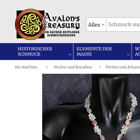
Alles
HISTORISCHER
ELEMENTE DER
W
SCHMUCK
MAGIE
A
Sie sind
hier
Perlen und Korallen
Perlen und Achatsc
|
I