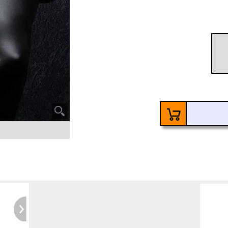
60
Ke
6 Ja
Kosten