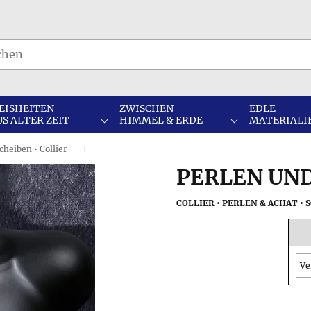
EISHEITEN
ZWISCHEN
EDLE
US ALTER ZEIT
HIMMEL & ERDE
MATERIALI
heiben • Collier
I
PERLEN UN
COLLIER • PERLEN & ACHAT 
Ve