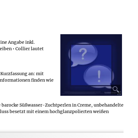
ine Angabe inkl.
iben • Collier lautet
e Kurzfassung an: mit
 Informationen finden wie
lte barocke Süßwasser-Zuchtperlen in Creme, unbehandelte
hluss besetzt mit einem hochglanzpolierten weißen
 Verpackung angegeben - für das Produkt Perlen und