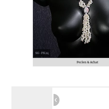
SG-PK24
Perlen & Achat
Garantierte Privatsphäre:
Kein Tracking
Sichere Website:
Geprüft durch SIWECOS