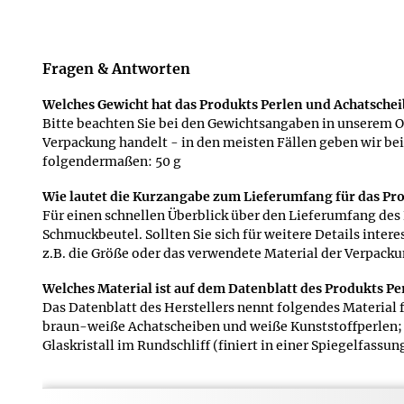
Fragen & Antworten
Welches Gewicht hat das Produkts Perlen und Achatscheib
Bitte beachten Sie bei den Gewichtsangaben in unserem O
Verpackung handelt - in den meisten Fällen geben wir bei
folgendermaßen: 50 g
Wie lautet die Kurzangabe zum Lieferumfang für das Pro
Für einen schnellen Überblick über den Lieferumfang des 
Schmuckbeutel. Sollten Sie sich für weitere Details inte
z.B. die Größe oder das verwendete Material der Verpacku
Welches Material ist auf dem Datenblatt des Produkts Pe
Das Datenblatt des Herstellers nennt folgendes Material
braun-weiße Achatscheiben und weiße Kunststoffperlen; 
Glaskristall im Rundschliff (finiert in einer Spiegelfassun
Welche Kurzinformation zum Gewicht des Produkts Perlen
Bei den Angaben zum Gewicht in der Kurzfassung des Date