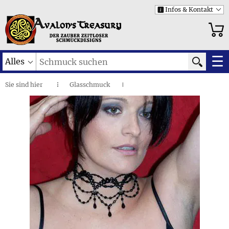
Infos & Kontakt
i
☰
Alles
Sie sind
hier
Glasschmuck
◌
I
Modeschmuck aus Glas
I
Bögen aus Kristall • Collier
I