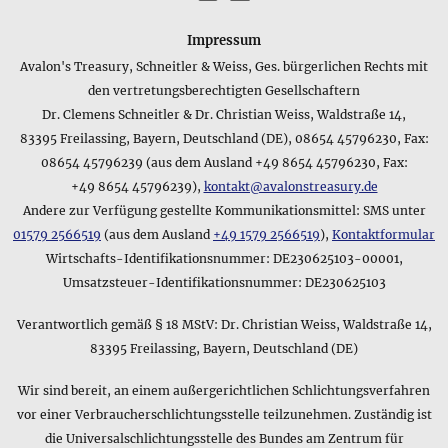
Wie lautet die Materialangabe für das Produkt Bögen aus
Impressum
Kristall • Collier?
Avalon's Treasury, Schneitler & Weiss, Ges. bürgerlichen Rechts mit
Das Produkt Bögen aus Kristall • Collier besteht aus dem
den vertretungsberechtigten Gesellschaftern
folgenden Material: Schwarze oder dunkelrote Schliffperlen
Dr. Clemens Schneitler & Dr. Christian Weiss, Waldstraße 14,
aus feuerpoliertem Glas
83395 Freilassing, Bayern, Deutschland (DE), 08654 45796230, Fax:
Macht der Hersteller Angaben zum Lieferumfang des
08654 45796239 (aus dem Ausland +49 8654 45796230, Fax:
Produkts Bögen aus Kristall • Collier?
+49 8654 45796239),
kontakt@avalonstreasury.de
Selbstverständlich machen wir auch möglichst genaue
Andere zur Verfügung gestellte Kommunikationsmittel: SMS unter
Angaben zum Lieferumfang des Produkts Bögen aus Kristall •
01579 2566519
(aus dem Ausland
+49 1579 2566519
),
Kontaktformular
Collier - diese lauten im Detail: im 12,0 x 9,0 cm großen
Wirtschafts-Identifikationsnummer: DE230625103-00001,
attraktiven Schmuckbeutel
Umsatzsteuer-Identifikationsnummer: DE230625103
Gibt es eine kurze Zusammenfassung zum Lieferumfang des
Produkts Bögen aus Kristall • Collier?
Verantwortlich gemäß § 18 MStV: Dr. Christian Weiss, Waldstraße 14,
Für einen schnellen Überblick über den Lieferumfang des
83395 Freilassing, Bayern, Deutschland (DE)
Produkts Bögen aus Kristall • Collier bietet sich folgende
Kurzfassung an: mit Schmuckbeutel. Sollten Sie sich für
Wir sind bereit, an einem außergerichtlichen Schlichtungsverfahren
weitere Details interessieren, können Sie im oberen Bereich
vor einer Verbraucherschlichtungsstelle teilzunehmen. Zuständig ist
dieser Produktseite mehr Informationen finden wie z.B. die
die Universalschlichtungsstelle des Bundes am Zentrum für