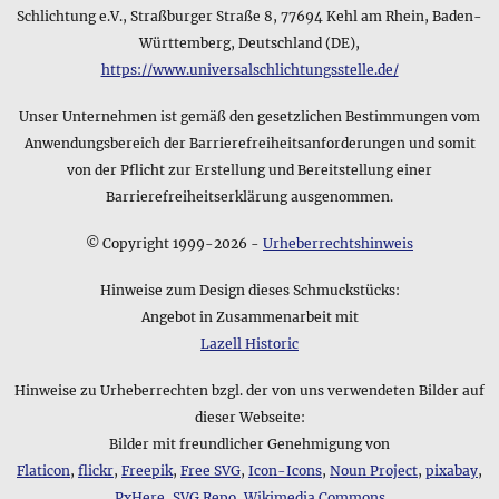
Größe oder das verwendete Material der Verpackung.
Schlichtung e.V., Straßburger Straße 8, 77694 Kehl am Rhein, Baden-
Württemberg, Deutschland (DE),
https://www.universalschlichtungsstelle.de/
Unser Unternehmen ist gemäß den gesetzlichen Bestimmungen vom
Anwendungsbereich der Barrierefreiheitsanforderungen und somit
von der Pflicht zur Erstellung und Bereitstellung einer
Barrierefreiheitserklärung ausgenommen.
© Copyright 1999-2026 -
Urheberrechtshinweis
Hinweise zum Design dieses Schmuckstücks:
Angebot in Zusammenarbeit mit
Lazell Historic
Hinweise zu Urheberrechten bzgl. der von uns verwendeten Bilder auf
dieser Webseite:
Bilder mit freundlicher Genehmigung von
Flaticon
,
flickr
,
Freepik
,
Free SVG
,
Icon-Icons
,
Noun Project
,
pixabay
,
PxHere
,
SVG Repo
,
Wikimedia Commons