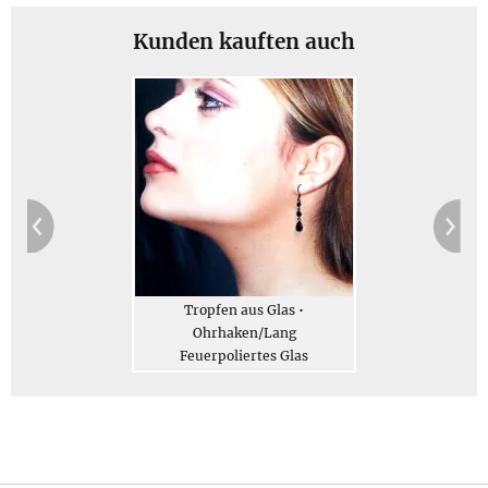
von ca. 2 - 4 mm; Karabiner ist ca. 5 x 9 mm groß
Gewicht: Gewicht des Schmucks 35 g, Gesamtgewicht des
Kunden kauften auch
Geschenksets (gegen Aufpreis erhältlich) 95 g
Jetzt bestellen
Beschreibung
Tropfen aus Glas •
Ohrhaken/Lang
Feuerpoliertes Glas
Glasohrringe