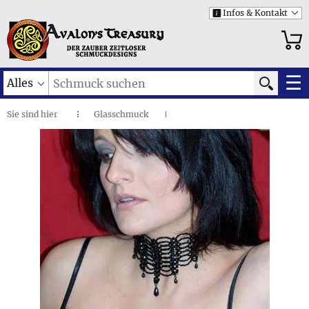
Infos & Kontakt
i
☰
Alles
Sie sind
hier
Glasschmuck
◌
I
Modeschmuck aus Glas
I
Kreise aus schwarzem Glas • Collier
I