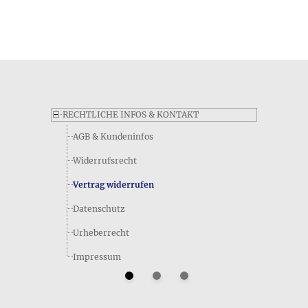
Perlenkette auf ungeknotetem Faden ca. 40 *cm*; Motiv ist
ca. 26,0 *cm* breit und 8,0 *cm* lang; die einzelnen
Schliffperlen aus Glas haben einen Durchmesser von ca. 2 - 4
*mm*; Karabiner ist ca. 5 x 9 *mm* groß
RECHTLICHE INFOS & KONTAKT
AGB & Kundeninfos
Widerrufsrecht
Vertrag widerrufen
Datenschutz
Wie lautet die Kurzangabe zum Lieferumfang für das
Urheberrecht
Produkt Kreise aus schwarzem Glas • Collier?
Neben den ausführlichen Informationen zum Lieferumfang,
Impressum
die Sie am Anfang dieser Produktseite finden, können wir
Ihnen auch den Kurzeintrag aus dem Datenblatt zum Artikel
Kreise aus schwarzem Glas • Collier mitteilen - dieser lautet
folgendermaßen: mit Schmuckbeutel. Sollten Sie noch