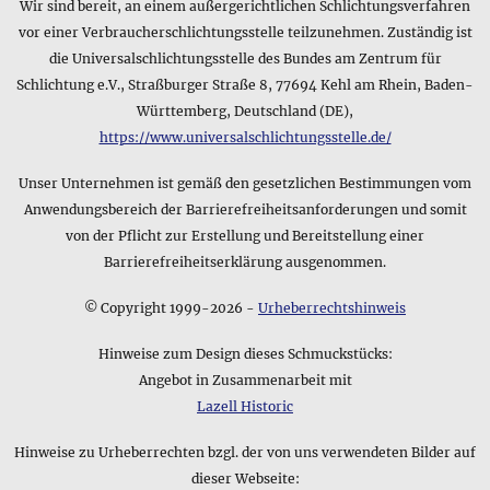
Wir sind bereit, an einem außergerichtlichen Schlichtungsverfahren
Welche Kurzinformation zum Gewicht des Produkts Kreise
vor einer Verbraucherschlichtungsstelle teilzunehmen. Zuständig ist
aus schwarzem Glas • Collier gibt der Hersteller an?
die Universalschlichtungsstelle des Bundes am Zentrum für
In der Kurzfassung des Datenblatts zum Produkt Kreise aus
Schlichtung e.V., Straßburger Straße 8, 77694 Kehl am Rhein, Baden-
schwarzem Glas • Collier finden Sie nur eine Gewichtsangabe,
Württemberg, Deutschland (DE),
die sich entweder auf das Produkt oder das Gesamtgewicht
https://www.universalschlichtungsstelle.de/
inkl. Verpackung beziehen kann und folgendermaßen lautet:
35 g. Wenn Sie genauere Angaben benötigen, sehen Sie sich
Unser Unternehmen ist gemäß den gesetzlichen Bestimmungen vom
bitte oben auf dieser Seite die weiteren Details zum Produkt
an.
Anwendungsbereich der Barrierefreiheitsanforderungen und somit
von der Pflicht zur Erstellung und Bereitstellung einer
Barrierefreiheitserklärung ausgenommen.
© Copyright 1999-2026 -
Urheberrechtshinweis
Hinweise zum Design dieses Schmuckstücks:
Angebot in Zusammenarbeit mit
Lazell Historic
Hinweise zu Urheberrechten bzgl. der von uns verwendeten Bilder auf
dieser Webseite: