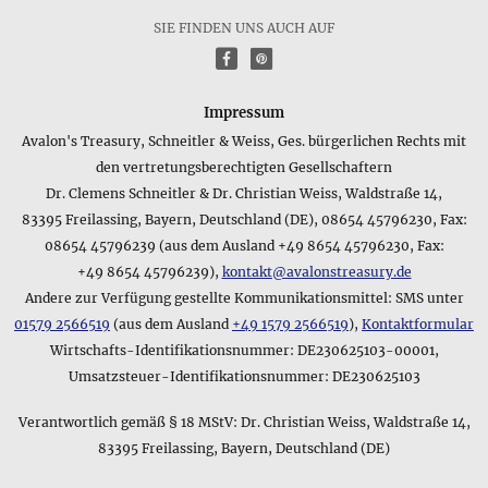
weitere Fragen haben, so können Sie uns jederzeit per E-Mail
SIE FINDEN UNS AUCH AUF
kontaktieren, unsere Adresse ist u.a. im Impressum
f
P
aufgeführt.
Können Sie mir Details zum Lieferumfang des Produkts
Impressum
Kreise aus schwarzem Glas • Collier mitteilen?
Avalon's Treasury, Schneitler & Weiss, Ges. bürgerlichen Rechts mit
Neben den anderen Merkmalen des Produkts Kreise aus
den vertretungsberechtigten Gesellschaftern
schwarzem Glas • Collier spielt natürlich oft auch der
Dr. Clemens Schneitler & Dr. Christian Weiss, Waldstraße 14,
Lieferumfang eine wichtige Rolle - dieser lautet
83395 Freilassing, Bayern, Deutschland (DE), 08654 45796230, Fax:
folgendermaßen: im 12,0 x 9,0 cm großen attraktiven
Schmuckbeutel
08654 45796239 (aus dem Ausland +49 8654 45796230, Fax:
+49 8654 45796239),
kontakt@avalonstreasury.de
Wie lautet die Kurzfassung des Materials für das Produkt
Andere zur Verfügung gestellte Kommunikationsmittel: SMS unter
Kreise aus schwarzem Glas • Collier?
01579 2566519
(aus dem Ausland
+49 1579 2566519
),
Kontaktformular
Neben den genauen Angaben zum Produkt Kreise aus
Wirtschafts-Identifikationsnummer: DE230625103-00001,
schwarzem Glas • Collier, die Sie oben auf dieser Seite finden,
Umsatzsteuer-Identifikationsnummer: DE230625103
gibt es auch eine knappe Angabe zum Material vom
Hersteller, die folgendermaßen lautet: Feuerpoliertes Glas.
Verantwortlich gemäß § 18 MStV: Dr. Christian Weiss, Waldstraße 14,
Falls Sie noch weitere Fragen zum Produktmaterial haben,
können Sie uns natürlich jederzeit per E-Mail kontaktieren -
83395 Freilassing, Bayern, Deutschland (DE)
unsere Adresse finden Sie im Impressum.