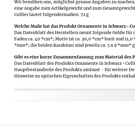
Wir bemühen uns, möglichst genaue Angaben zu machen, un
eine Angabe zum Artikelgewicht und zum Gesamtgewicht m
Collier lautet folgendermaßen: 72 g
Welche Maße hat das Produkt Ornamente in Schwarz • Coll
Das Datenblatt des Herstellers nennt folgende Größe für
Faden ca. 40 *cm*; Motiv ist ca. 30,0 *cm* breit und 11,0
*mm*; die beiden Karabiner sind jewelis ca. 5 x 9 *mm* 
Gibt es eine kurze Zusammenfassung zum Material des P
Das Datenblatt des Produkts Ornamente in Schwarz • Collie
Hauptbestandteile des Produkts umfasst - für weitere Det
Hinweise zu optischen Eigenschaften des Produkts enthal
Können Sie mir Details zum Lieferumfang des Produkts O
Selbstverständlich machen wir auch möglichst genaue Ang
attraktiven Schmuckbeutel
Gibt es eine kurze Zusa
Bei den Angaben zum Gewi
für das Produkt Ornament
dieser Produktseite, ob