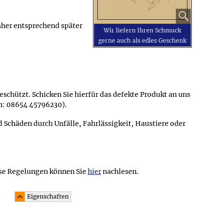
daher entsprechend später
Wir liefern Ihren Schmuck
gerne auch als edles Geschenk
schützt. Schicken Sie hierfür das defekte Produkt an uns
on: 08654 45796230).
chäden durch Unfälle, Fahrlässigkeit, Haustiere oder
se Regelungen können Sie
hier
nachlesen.
Eigenschaften