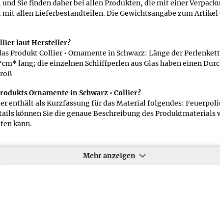
d Sie finden daher bei allen Produkten, die mit einer Verpacku
it allen Lieferbestandteilen. Die Gewichtsangabe zum Artikel
ier laut Hersteller?
 das Produkt Collier • Ornamente in Schwarz: Länge der Perlenke
 *cm* lang; die einzelnen Schliffperlen aus Glas haben einen Dur
groß
rodukts Ornamente in Schwarz • Collier?
r enthält als Kurzfassung für das Material folgendes: Feuerpolie
ails können Sie die genaue Beschreibung des Produktmaterials we
ten kann.
rnamente in Schwarz • Collier mitteilen?
aben zum Lieferumfang des Produkts Ornamente in Schwarz • Coll
Mehr anzeigen
mmenfassung zum Gewicht des Produkts Ornamente in Schwarz • 
cht in der Kurzfassung des Datenblatts wird in der Regel das 
e in Schwarz • Collier lautet der Eintrag folgendermaßen: 72 g.
 das Produktgewicht deutlich vom Gesamtgewicht abweicht.