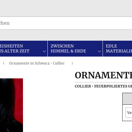
EISHEITEN
ZWISCHEN
EDLE
US ALTER ZEIT
HIMMEL & ERDE
MATERIALI
Ornamente in Schwarz • Collier
I
I
ORNAMENTE
COLLIER • FEUERPOLIERTES G
Ve