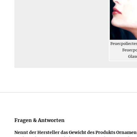
s Glas • Handkette
Ornamente in Schwarz •
Feuerpoliertes
rpoliertes Glas
Schmuckset
Feuerpo
ketten aus Glas
Feuerpoliertes Glas
Glas
Modeschmuck aus Glas
Fragen & Antworten
Nennt der Hersteller das Gewicht des Produkts Ornamente