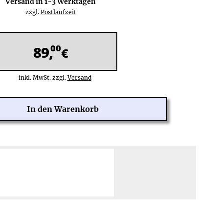
Versand in
1-3
Werktagen
zzgl.
Postlaufzeit
00
89,
€
inkl. MwSt. zzgl.
Versand
 Tage Rückgaberecht
Zahlung über PayPal Checkout:
ine Rücksendekosten
PayPal,
Kreditkarte
:
Weltweit (201 Länder)
hre Herstellergarantie
Rechnung
(nach Risikoprüfung),
lose Reparatur/Austausch
Lastschrift:
Deutschland
Mehr erfahren ≫
Mehr erfahren ≫