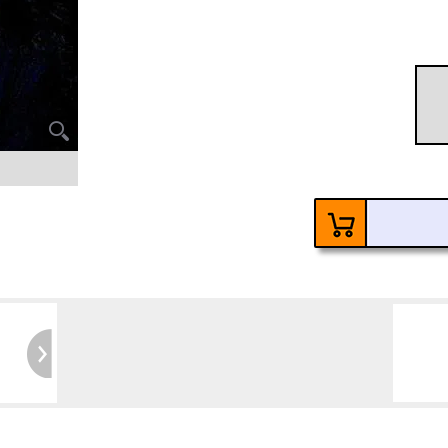
60
Ke
6 Ja
Kosten