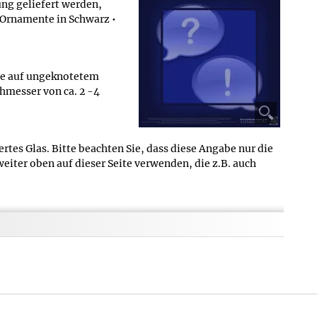
ng geliefert werden,
 Ornamente in Schwarz •
tte auf ungeknotetem
chmesser von ca. 2 -4
rtes Glas. Bitte beachten Sie, dass diese Angabe nur die
iter oben auf dieser Seite verwenden, die z.B. auch
ier - diese lauten im Detail: im 12,0 x 9,0 cm großen
Collier?
Gesamtgewicht des Produkts inkl. Verpackung angegeben -
 Bitte überprüfen Sie in den Detailangaben am Anfang