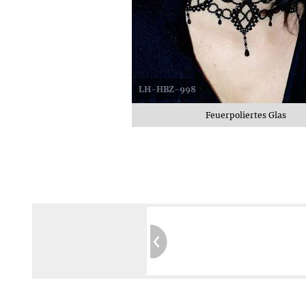
LH-HBZ-998
Feuerpoliertes Glas
Garantierte Privatsphäre:
Kein Tracking
Sichere Website:
Geprüft durch SIWECOS
Mehr erfahren ≫