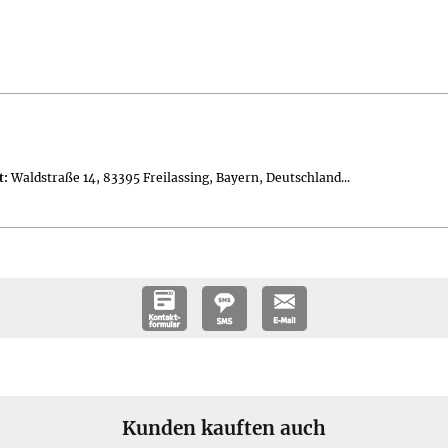
rverpackung
t:
Waldstraße 14, 83395 Freilassing, Bayern, Deutschland...
 x 9 mm groß; für Ösen mit einem Durchmesser ab 2 mm geeignet
Kunden kauften auch