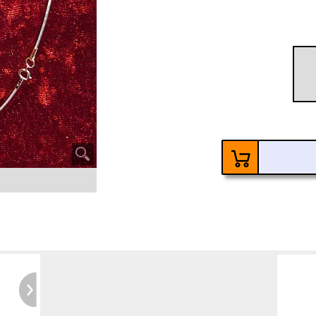
60
Ke
6 Ja
Kosten