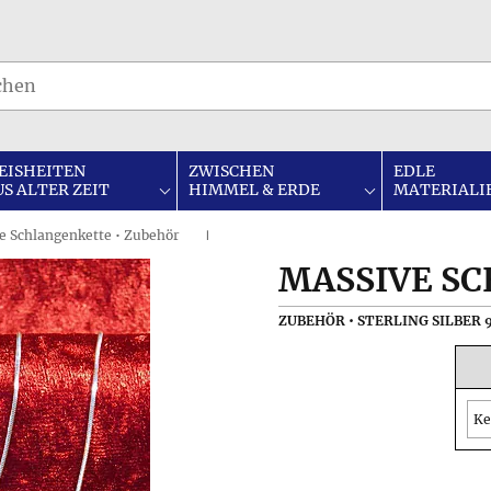
EISHEITEN
ZWISCHEN
EDLE
US ALTER ZEIT
HIMMEL & ERDE
MATERIALI
e Schlangenkette • Zubehör
I
MASSIVE S
ZUBEHÖR • STERLING SILBER 
Ke