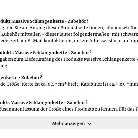
odukt Massive Schlangenkette • Zubehör?
, die Sie am Anfang dieser Produktseite finden, können wir Ihn
 Zubehör mitteilen - dieser lautet folgendermaßen: mit schwar
jederzeit per E-Mail kontaktieren, unsere Adresse ist u.a. im I
odukts Massive Schlangenkette • Zubehör?
gaben zum Lieferumfang des Produkts Massive Schlangenkette •
kung
genkette • Zubehör?
 Größe: Kette ist ca. 0,1 *cm* breit; Karabiner ist ca. 5 x 9 *mm
ukts Massive Schlangenkette • Zubehör?
ine Zusammenfassung der Größe eines Produkts zu kennen. Für das 
ndermaßen: Kette ist ca. 0,1 cm breit und 0,05 cm hoch
Mehr anzeigen
zum Material des Produkts Massive Schlangenkette • Zubehör gi
ung zum Material des Produkts Massive Schlangenkette • Zubehö