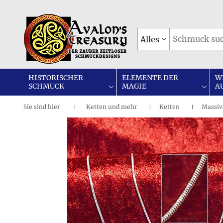
Alles
HISTORISCHER
ELEMENTE DER
W
SCHMUCK
MAGIE
A
Sie sind
hier
Ketten und mehr
Ketten
Massiv
|
I
I