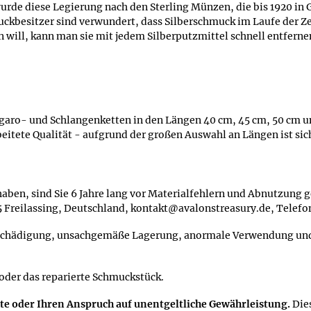
urde diese Legierung nach den Sterling Münzen, die bis 1920 in
kbesitzer sind verwundert, dass Silberschmuck im Laufe der Zeit
 will, kann man sie mit jedem Silberputzmittel schnell entferne
garo- und Schlangenketten in den Längen 40 cm, 45 cm, 50 cm un
eitete Qualität - aufgrund der großen Auswahl an Längen ist siche
aben, sind Sie 6 Jahre lang vor Materialfehlern und Abnutzung ge
95 Freilassing, Deutschland, kontakt@avalonstreasury.de, Telef
schädigung, unsachgemäße Lagerung, anormale Verwendung und S
 oder das reparierte Schmuckstück.
hte oder Ihren Anspruch auf unentgeltliche Gewährleistung.
Die