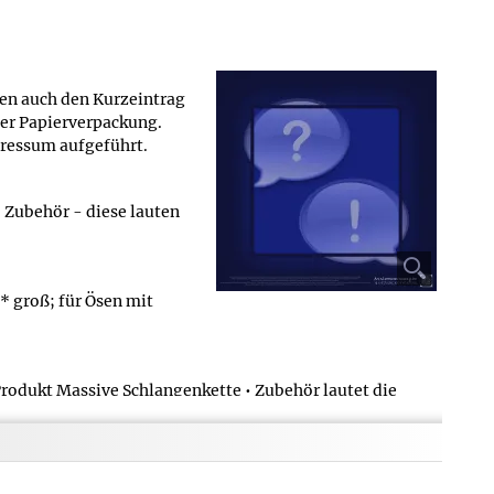
en auch den Kurzeintrag
zer Papierverpackung.
mpressum aufgeführt.
 Zubehör - diese lauten
* groß; für Ösen mit
Produkt Massive Schlangenkette • Zubehör lautet die
bt der Hersteller an?
r stammt aus dem Datenblatt des Herstellers: Sterling