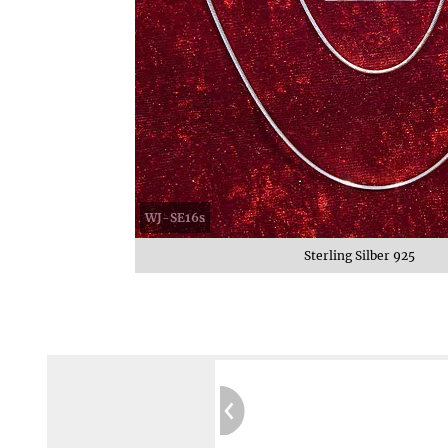
WJ-SE16s
Sterling Silber 925
Garantierte Privatsphäre:
Kein Tracking
Sichere Website:
Geprüft durch SIWECOS