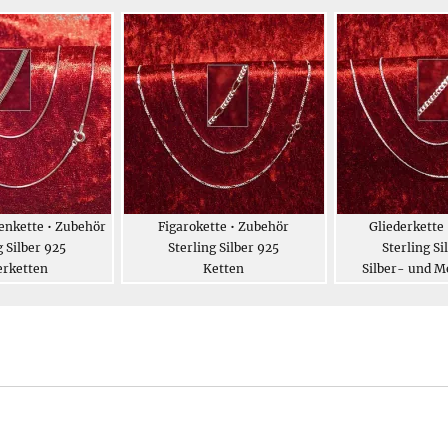
enkette • Zubehör
Figarokette • Zubehör
Gliederkette
g Silber 925
Sterling Silber 925
Sterling Si
erketten
Ketten
Silber- und M