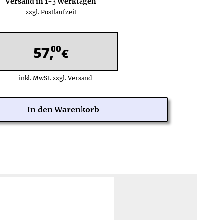
Versand in
1-3
Werktagen
zzgl.
Postlaufzeit
00
57,
€
inkl. MwSt. zzgl.
Versand
 Tage Rückgaberecht
Zahlung über PayPal Checkout:
ine Rücksendekosten
PayPal,
Kreditkarte
:
Weltweit (201 Länder)
hre Herstellergarantie
Rechnung
(nach Risikoprüfung),
lose Reparatur/Austausch
Lastschrift:
Deutschland