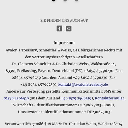
Wie lautet die Kurzfassung des Materials für das Produkt
Goldfarbene Kette • Zubehör?
Folgende kurze Beschreibung zum Material des Produkts
Goldfarbene Kette • Zubehör stammt aus dem Datenblatt des
SIE FINDEN UNS AUCH AUF
Herstellers: Goldfarbenes Metall. Bitte beachten Sie, dass es
f
P
sich hierbei nur um eine kurze Zusammenfassung handelt
und verwenden Sie die Detailangaben am Anfang dieser
Produktseite, wenn Sie weitere Informationen benötigen.
Impressum
Avalon's Treasury, Schneitler & Weiss, Ges. bürgerlichen Rechts mit
Gibt es eine kurze Zusammenfassung zum Gewicht des
den vertretungsberechtigten Gesellschaftern
Produkts Goldfarbene Kette • Zubehör?
Dr. Clemens Schneitler & Dr. Christian Weiss, Waldstraße 14,
Folgendermaßen lautet die Kurzangabe zum Gewicht des
Produkts Goldfarbene Kette • Zubehör im Datenblatt: 5 g. Bei
83395 Freilassing, Bayern, Deutschland (DE), 08654 45796230, Fax:
diesem Gewicht kann es sich um das Gesamtgewicht inkl.
08654 45796239 (aus dem Ausland +49 8654 45796230, Fax:
Verpackung handeln oder, wenn die Verpackung sehr leicht
+49 8654 45796239),
kontakt@avalonstreasury.de
ist, um das Reingewicht des Produkts - Näheres entnehmen
Andere zur Verfügung gestellte Kommunikationsmittel: SMS unter
Sie bitte den Details am Anfang dieser Produktseite.
01579 2566519
(aus dem Ausland
+49 1579 2566519
),
Kontaktformular
Wirtschafts-Identifikationsnummer: DE230625103-00001,
Welche Kurzinformation zum Lieferumfang des Produkts
Goldfarbene Kette • Zubehör gibt der Hersteller an?
Umsatzsteuer-Identifikationsnummer: DE230625103
Für einen schnellen Überblick über den Lieferumfang des
Produkts Goldfarbene Kette • Zubehör bietet sich folgende
Verantwortlich gemäß § 18 MStV: Dr. Christian Weiss, Waldstraße 14,