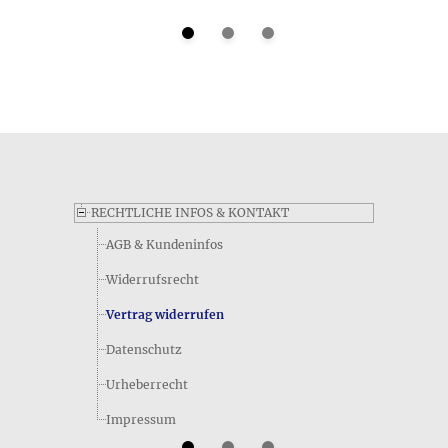
Folgendermaßen lautet der Kurzeintrag im Datenblatt zum
Produkt Goldfarbene Kette • Zubehör bezüglich seiner Größe
- genauere Angaben finden Sie wie immer weiter oben im
Detailbereich auf dieser Produktseite: Kettenglieder ca. 0,2 x
0,1 cm
RECHTLICHE INFOS & KONTAKT
AGB & Kundeninfos
Widerrufsrecht
Vertrag widerrufen
Welches Material ist auf dem Datenblatt des Produkts
Datenschutz
Goldfarbene Kette • Zubehör angegeben?
Urheberrecht
Die Materialangabe für den Artikel Goldfarbene Kette lautet
folgendermaßen: Zubehör • goldfarbenes Metall
Impressum