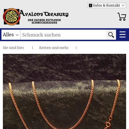
Infos & Kontakt
i
☰
Alles
Sie sind
hier
Ketten und mehr
◌
I
Silber- und Metallketten
I
Goldfarbene Kette • Zubehör
I