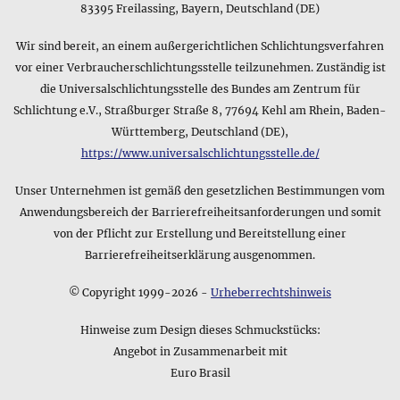
Kurzfassung an: mit schwarzer Papierverpackung. Sollten Sie
83395 Freilassing, Bayern, Deutschland (DE)
sich für weitere Details interessieren, können Sie im oberen
Bereich dieser Produktseite mehr Informationen finden wie
Wir sind bereit, an einem außergerichtlichen Schlichtungsverfahren
z.B. die Größe oder das verwendete Material der Verpackung.
vor einer Verbraucherschlichtungsstelle teilzunehmen. Zuständig ist
die Universalschlichtungsstelle des Bundes am Zentrum für
Schlichtung e.V., Straßburger Straße 8, 77694 Kehl am Rhein, Baden-
Württemberg, Deutschland (DE),
https://www.universalschlichtungsstelle.de/
Unser Unternehmen ist gemäß den gesetzlichen Bestimmungen vom
Anwendungsbereich der Barrierefreiheitsanforderungen und somit
von der Pflicht zur Erstellung und Bereitstellung einer
Barrierefreiheitserklärung ausgenommen.
© Copyright 1999-2026 -
Urheberrechtshinweis
Hinweise zum Design dieses Schmuckstücks:
Angebot in Zusammenarbeit mit
Euro Brasil