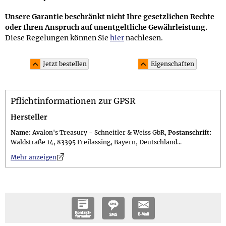
Unsere Garantie beschränkt nicht Ihre gesetzlichen Rechte
oder Ihren Anspruch auf unentgeltliche Gewährleistung.
Diese Regelungen können Sie
hier
nachlesen.
Jetzt bestellen
Eigenschaften
Material und Lieferumfang
Pflichtinformationen zur GPSR
Material: goldfarbenes Metall
Lieferumfang: in 6,5 x 4,5 cm großer schwarzer
Hersteller
Papierverpackung
Name:
Avalon's Treasury - Schneitler & Weiss GbR,
Postanschrift:
Waldstraße 14, 83395 Freilassing, Bayern, Deutschland...
n
Mehr anzeigen
Größe und Gewicht
Größe: Glieder der Gliederkette sind ca. 2 x 0,2 cm groß;
Federring hat einen Durchmesser von ca. 5 mm; für Ösen
mit einem Durchmesser ab 3 mm geeignet
Gewicht: Gewicht des Schmucks 5 g