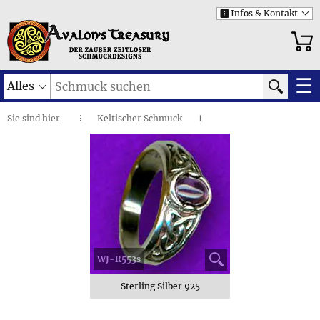
Infos & Kontakt
i
☰
Alles
Sie sind
hier
Keltischer Schmuck
◌
I
Triskele • Großer Ring
I
WJ-R553s
Sterling Silber 925