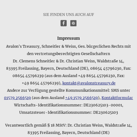
Verpackung handeln oder, wenn die Verpackung sehr leicht
ist, um das Reingewicht des Produkts - Näheres entnehmen
Sie bitte den Details am Anfang dieser Produktseite.
SIE FINDEN UNS AUCH AUF
f
P
Wie breit, lang und hoch ist das Produkt Triskele • Großer
Ring?
Die Größenangabe für den Artikel Triskele lautet
Impressum
folgendermaßen: Großer Ring • Hier sollten die
Avalon's Treasury, Schneitler & Weiss, Ges. bürgerlichen Rechts mit
Größenangaben des Herstellers aus dem Datenblatt
den vertretungsberechtigten Gesellschaftern
angeführt sein, diese liegen uns aber leider nicht vor. Bei
Dr. Clemens Schneitler & Dr. Christian Weiss, Waldstraße 14,
Produkten, deren Angaben unvollständig sind, versuchen wir
83395 Freilassing, Bayern, Deutschland (DE), 08654 45796230, Fax:
immer, die fehlenden Daten selbst zu ermitteln - da wir aber
deutlich über 1.000 verschiedene Produkte führen, konnte
08654 45796239 (aus dem Ausland +49 8654 45796230, Fax:
dies für diesen Artikel noch nicht erledigt werden.
+49 8654 45796239),
kontakt@avalonstreasury.de
Andere zur Verfügung gestellte Kommunikationsmittel: SMS unter
Wie lautet die Kurzangabe zum Lieferumfang für das
01579 2566519
(aus dem Ausland
+49 1579 2566519
),
Kontaktformular
Produkt Triskele • Großer Ring?
Wirtschafts-Identifikationsnummer: DE230625103-00001,
Für einen schnellen Überblick über den Lieferumfang des
Umsatzsteuer-Identifikationsnummer: DE230625103
Produkts Triskele • Großer Ring bietet sich folgende
Kurzfassung an: mit Schmuckbeutel. Sollten Sie sich für
Verantwortlich gemäß § 18 MStV: Dr. Christian Weiss, Waldstraße 14,
weitere Details interessieren, können Sie im oberen Bereich
dieser Produktseite mehr Informationen finden wie z.B. die
83395 Freilassing, Bayern, Deutschland (DE)