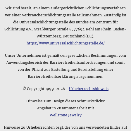
Größe oder das verwendete Material der Verpackung.
Wir sind bereit, an einem außergerichtlichen Schlichtungsverfahren
Wie lautet die Kurzfassung des Materials für das Produkt
vor einer Verbraucherschlichtungsstelle teilzunehmen. Zuständig ist
Triskele • Großer Ring?
die Universalschlichtungsstelle des Bundes am Zentrum für
Das Datenblatt des Produkts Triskele • Großer Ring enthält
Schlichtung e.V., Straßburger Straße 8, 77694 Kehl am Rhein, Baden-
als Kurzfassung für das Material folgendes: Sterling Silber
Württemberg, Deutschland (DE),
925. Bitte beachten Sie, dass diese Angabe nur die
https://www.universalschlichtungsstelle.de/
Hauptbestandteile des Produkts umfasst - für weitere
Details können Sie die genaue Beschreibung des
Unser Unternehmen ist gemäß den gesetzlichen Bestimmungen vom
Produktmaterials weiter oben auf dieser Seite verwenden,
die z.B. auch Hinweise zu optischen Eigenschaften des
Anwendungsbereich der Barrierefreiheitsanforderungen und somit
Produkts enthalten kann.
von der Pflicht zur Erstellung und Bereitstellung einer
Barrierefreiheitserklärung ausgenommen.
© Copyright 1999-2026 -
Urheberrechtshinweis
Hinweise zum Design dieses Schmuckstücks:
Angebot in Zusammenarbeit mit
Wellstone Jewelry
Hinweise zu Urheberrechten bzgl. der von uns verwendeten Bilder auf