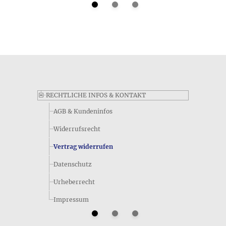
Aus welchem Material besteht das Produkt Triskele • Großer
Ring?
Die Materialangabe für den Artikel Triskele lautet
folgendermaßen: Großer Ring • Sterling Silber 925 (punziert
mit 925)
RECHTLICHE INFOS & KONTAKT
AGB & Kundeninfos
Widerrufsrecht
Vertrag widerrufen
Datenschutz
Welche Kurzinformation zum Gewicht des Produkts Triskele
Urheberrecht
• Großer Ring gibt der Hersteller an?
Folgendermaßen lautet die Kurzangabe zum Gewicht des
Impressum
Produkts Triskele • Großer Ring im Datenblatt: 10 g. Bei
diesem Gewicht kann es sich um das Gesamtgewicht inkl.