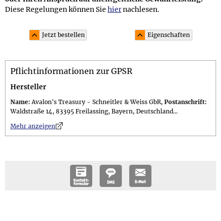
Diese Regelungen können Sie
hier
nachlesen.
Jetzt bestellen
Eigenschaften
Material und Lieferumfang
Pflichtinformationen zur GPSR
Material: Sterling Silber 925 (punziert mit 925)
Lieferumfang: im 10,0 x 7,5 cm großen attraktiven
Hersteller
Schmuckbeutel; Geschenkset (gegen Aufpreis erhältlich)
Name:
Avalon's Treasury - Schneitler & Weiss GbR,
Postanschrift:
in einer 11,0 x 11,0 x 3,0 cm großen schwarzen
Waldstraße 14, 83395 Freilassing, Bayern, Deutschland...
Geschenkschachtel mit keltischem Zierband inkl.
n
Mehr anzeigen
versiegeltem Guide
Gewicht
Gewicht: Gewicht des Schmucks 10 g, Gesamtgewicht des
Geschenksets (gegen Aufpreis erhältlich) 70 g