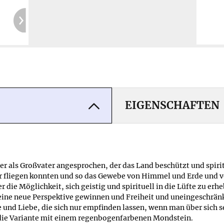
60
Ke
6 Ja
Kosten
EIGENSCHAFTEN
 als Großvater angesprochen, der das Land beschützt und spiri
r fliegen konnten und so das Gewebe von Himmel und Erde und v
 die Möglichkeit, sich geistig und spirituell in die Lüfte zu er
h eine neue Perspektive gewinnen und Freiheit und uneingeschrän
e und Liebe, die sich nur empfinden lassen, wenn man über sich 
 die Variante mit einem regenbogenfarbenen Mondstein.