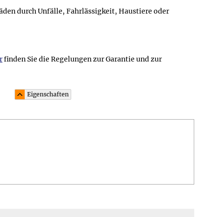
en durch Unfälle, Fahrlässigkeit, Haustiere oder
r
finden Sie die Regelungen zur Garantie und zur
Eigenschaften
0 x 11,0 x 3,0 cm großen schwarzen Geschenkschachtel mit