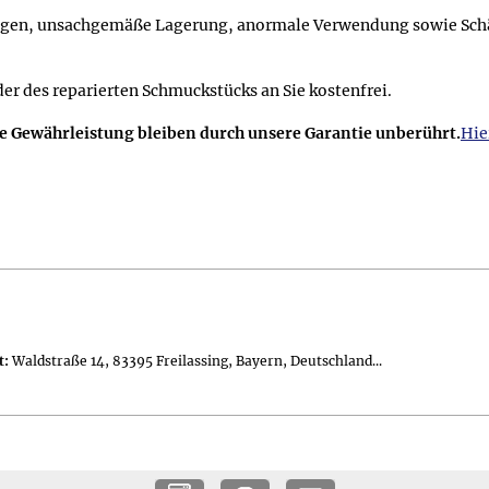
ngen, unsachgemäße Lagerung, anormale Verwendung sowie Schäd
der des reparierten Schmuckstücks an Sie kostenfrei.
se Gewährleistung bleiben durch unsere Garantie unberührt.
Hie
muckbeutel; Geschenkset (gegen Aufpreis erhältlich) in einer 11,
t:
Waldstraße 14, 83395 Freilassing, Bayern, Deutschland...
s Geschenksets (gegen Aufpreis erhältlich) 70 g