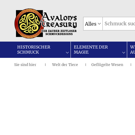
Alles
HISTORISCHER
ELEMENTE DER
W
SCHMUCK
MAGIE
A
Sie sind
hier
Welt der Tiere
Geflügelte Wesen
|
I
I