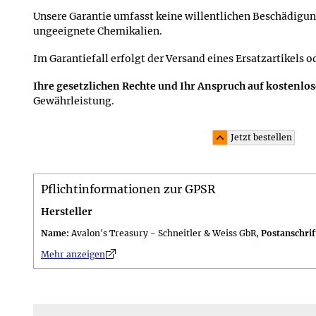
Unsere Garantie umfasst keine willentlichen Beschädigu
ungeeignete Chemikalien.
Im Garantiefall erfolgt der Versand eines Ersatzartikels o
Ihre gesetzlichen Rechte und Ihr Anspruch auf kostenlo
Gewährleistung.
Jetzt bestellen
Material und Lieferumfang
Pflichtinformationen zur GPSR
Material: Sterling Silber 925 (punziert mit 925)
Lieferumfang: im 10,0 x 7,5 cm großen attraktiven Sch
Hersteller
Krafttier-Zierband inkl. versiegeltem Guide
Name:
Avalon's Treasury - Schneitler & Weiss GbR,
Postanschrif
n
Mehr anzeigen
Gewicht
Gewicht: Gewicht des Schmucks 10 g, Gesamtgewicht de