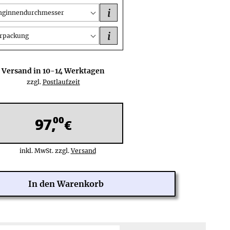
i
nginnendurchmesser
i
rpackung
Versand in
10-14
Werktagen
zzgl.
Postlaufzeit
00
97,
€
inkl. MwSt. zzgl.
Versand