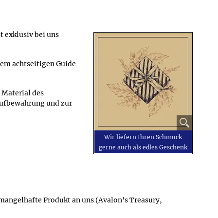
 exklusiv bei uns
nem achtseitigen Guide
 Material des
Aufbewahrung und zur
Wir liefern Ihren Schmuck
gerne auch als edles Geschenk
s mangelhafte Produkt an uns (Avalon's Treasury,