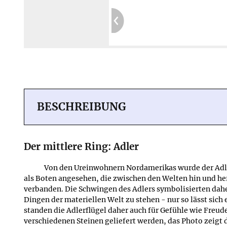
Garantierte Privatsphäre:
Kein Tracking
Sichere Website:
Geprüft durch SIWECOS
Mehr erfahren ≫
BESCHREIBUNG
Der mittlere Ring: Adler
Von den Ureinwohnern Nordamerikas wurde der Adler
als Boten angesehen, die zwischen den Welten hin und he
verbanden. Die Schwingen des Adlers symbolisierten daher
Dingen der materiellen Welt zu stehen - nur so lässt sic
standen die Adlerflügel daher auch für Gefühle wie Freud
verschiedenen Steinen geliefert werden, das Photo zeigt