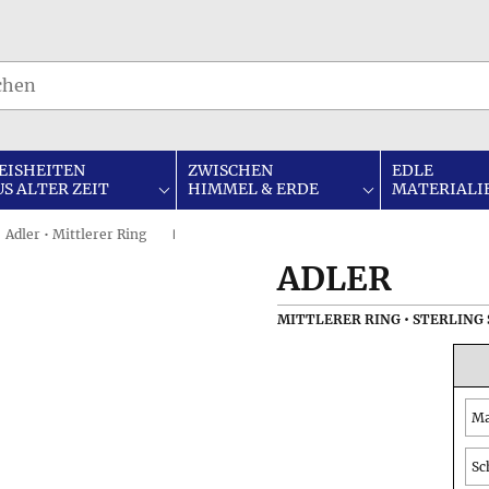
EISHEITEN
ZWISCHEN
EDLE
US ALTER ZEIT
HIMMEL & ERDE
MATERIALI
Adler • Mittlerer Ring
I
ADLER
MITTLERER RING • STERLING 
Ma
Sc