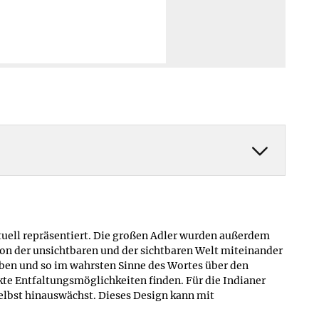
 Tage Rückgaberecht
Zahlung über PayPal Checkout:
ine Rücksendekosten
PayPal,
Kreditkarte
:
Weltweit (201 Länder)
hre Herstellergarantie
Rechnung
(nach Risikoprüfung),
lose Reparatur/Austausch
Lastschrift:
Deutschland
Mehr erfahren ≫
Mehr erfahren ≫
tuell repräsentiert. Die großen Adler wurden außerdem
on der unsichtbaren und der sichtbaren Welt miteinander
heben und so im wahrsten Sinne des Wortes über den
kte Entfaltungsmöglichkeiten finden. Für die Indianer
selbst hinauswächst. Dieses Design kann mit