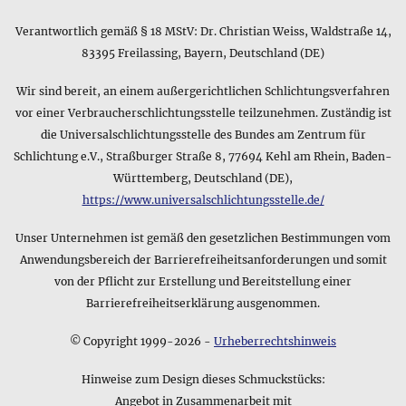
Silber 925 (punziert mit 925)
Verantwortlich gemäß § 18 MStV: Dr. Christian Weiss, Waldstraße 14,
Gibt es eine kurze Zusammenfassung zum Gewicht des
83395 Freilassing, Bayern, Deutschland (DE)
Produkts Perlen aus Tigerauge • Ohrhaken?
In der Kurzfassung des Datenblatts zum Produkt Perlen aus
Wir sind bereit, an einem außergerichtlichen Schlichtungsverfahren
Tigerauge • Ohrhaken finden Sie nur eine Gewichtsangabe,
vor einer Verbraucherschlichtungsstelle teilzunehmen. Zuständig ist
die sich entweder auf das Produkt oder das Gesamtgewicht
die Universalschlichtungsstelle des Bundes am Zentrum für
inkl. Verpackung beziehen kann und folgendermaßen lautet:
Schlichtung e.V., Straßburger Straße 8, 77694 Kehl am Rhein, Baden-
6 g. Wenn Sie genauere Angaben benötigen, sehen Sie sich
Württemberg, Deutschland (DE),
bitte oben auf dieser Seite die weiteren Details zum Produkt
https://www.universalschlichtungsstelle.de/
an.
Unser Unternehmen ist gemäß den gesetzlichen Bestimmungen vom
Anwendungsbereich der Barrierefreiheitsanforderungen und somit
von der Pflicht zur Erstellung und Bereitstellung einer
Barrierefreiheitserklärung ausgenommen.
© Copyright 1999-2026 -
Urheberrechtshinweis
Hinweise zum Design dieses Schmuckstücks:
Angebot in Zusammenarbeit mit