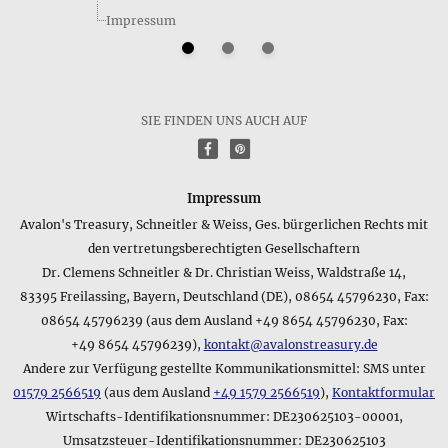
Nennt der Hersteller das Gewicht des Produkts Perlen aus
Impressum
Tigerauge • Ohrhaken?
Wir bemühen uns, möglichst genaue Angaben zu machen,
und Sie finden daher bei allen Produkten, die mit einer
Verpackung geliefert werden, eine Angabe zum
Artikelgewicht und zum Gesamtgewicht mit allen
SIE FINDEN UNS AUCH AUF
Lieferbestandteilen. Die Gewichtsangabe zum Artikel Perlen
f
P
aus Tigerauge • Ohrhaken lautet folgendermaßen: 6 g
Welchen Lieferumfang hat das Produkt Perlen aus
Impressum
Tigerauge • Ohrhaken?
Avalon's Treasury, Schneitler & Weiss, Ges. bürgerlichen Rechts mit
Neben den anderen Merkmalen des Produkts Perlen aus
den vertretungsberechtigten Gesellschaftern
Tigerauge • Ohrhaken spielt natürlich oft auch der
Dr. Clemens Schneitler & Dr. Christian Weiss, Waldstraße 14,
Lieferumfang eine wichtige Rolle - dieser lautet
83395 Freilassing, Bayern, Deutschland (DE), 08654 45796230, Fax:
folgendermaßen: im 10,0 x 7,5 cm großen attraktiven
Schmuckbeutel
08654 45796239 (aus dem Ausland +49 8654 45796230, Fax:
+49 8654 45796239),
kontakt@avalonstreasury.de
Aus welchem Material besteht das Produkt Perlen aus
Andere zur Verfügung gestellte Kommunikationsmittel: SMS unter
Tigerauge • Ohrhaken?
01579 2566519
(aus dem Ausland
+49 1579 2566519
),
Kontaktformular
Die Materialangabe für den Artikel Perlen aus Tigerauge
Wirtschafts-Identifikationsnummer: DE230625103-00001,
lautet folgendermaßen: Ohrhaken • 6 unbehandelte Perlen
Umsatzsteuer-Identifikationsnummer: DE230625103
aus braunem Tigerauge; die Ohrhaken bestehen aus Sterling