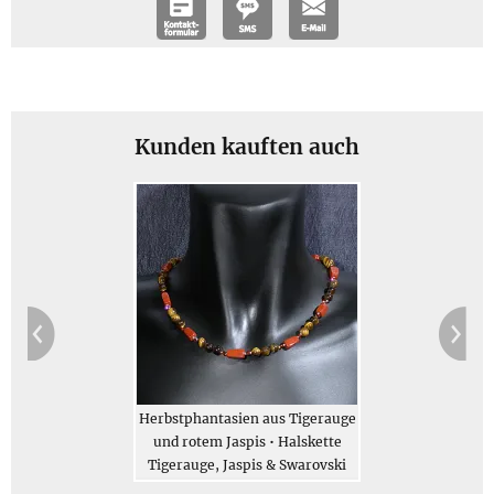
Größe und Gewicht
Größe: Die Ohrhaken sind jeweils ca. 4,0 cm lang; die
Perlen aus Tigerauge haben einen Durchmesser von ca. 8
mm
Kunden kauften auch
Gewicht: Gewicht des Schmucks 6 g, Gesamtgewicht des
Geschenksets (gegen Aufpreis erhältlich) 66 g
Jetzt bestellen
Beschreibung
Herbstphantasien aus Tigerauge
und rotem Jaspis • Halskette
Tigerauge, Jaspis & Swarovski
Edle Steine