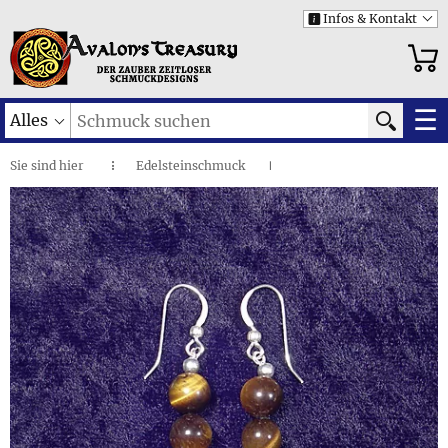
Infos & Kontakt
i
☰
Alles
Sie sind
hier
Edelsteinschmuck
◌
I
Edle Steine und mehr
I
Perlen aus Tigerauge • Ohrhaken
I