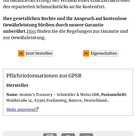
Im Garantiefall erfolgt der Versand eines Ersatzartikels oder
des reparierten Schmuckstücks an Sie kostenfrei.
Ihre gesetzlichen Rechte und Ihr Anspruch auf kostenlose
Gewährleistung bleiben durch unsere Garantie
unberührt.
Hier
finden Sie die Regelungen zur Garantie und
zur Gewährleistung.
Jetzt bestellen
Eigenschaften
Material und Lieferumfang
Pflichtinformationen zur GPSR
Material: 6 unbehandelte Perlen aus braunem Tigerauge;
die Ohrhaken bestehen aus Sterling Silber 925 (punziert
Hersteller
mit 925)
Name:
Avalon's Treasury - Schneitler & Weiss GbR,
Postanschrift:
Lieferumfang: im 10,0 x 7,5 cm großen attraktiven
Waldstraße 14, 83395 Freilassing, Bayern, Deutschland...
Schmuckbeutel; Geschenkset (gegen Aufpreis erhältlich)
n
Mehr anzeigen
in einer 11,0 x 11,0 x 3,0 cm großen schwarzen
Geschenkschachtel mit Tufting-Zierband "Edelstein"
inkl. versiegeltem Guide