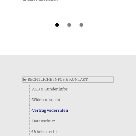
Gibt es eine kurze Zusammenfassung zum Material des
Produkts Perlen aus Tigerauge • Ohrhaken?
Neben den genauen Angaben zum Produkt Perlen aus
Tigerauge • Ohrhaken, die Sie oben auf dieser Seite finden,
gibt es auch eine knappe Angabe zum Material vom
Hersteller, die folgendermaßen lautet: Tigerauge. Falls Sie
noch weitere Fragen zum Produktmaterial haben, können Sie
uns natürlich jederzeit per E-Mail kontaktieren - unsere
Adresse finden Sie im Impressum.
RECHTLICHE INFOS & KONTAKT
AGB & Kundeninfos
Widerrufsrecht
Vertrag widerrufen
Datenschutz
Urheberrecht