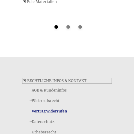
Dimensionen dieses Artikels - folgendermaßen lauten die
Edle Materialien
Angaben im Datenblatt des Herstellers: ca. 2,4 cm lang
Welche Kurzinformation zum Gewicht des Produkts Zwei
der Kelche • Ohrhaken gibt der Hersteller an?
In der Kurzfassung des Datenblatts zum Produkt Zwei der
Kelche • Ohrhaken finden Sie nur eine Gewichtsangabe, die
sich entweder auf das Produkt oder das Gesamtgewicht inkl.
Verpackung beziehen kann und folgendermaßen lautet: 3 g.
Wenn Sie genauere Angaben benötigen, sehen Sie sich bitte
oben auf dieser Seite die weiteren Details zum Produkt an.
RECHTLICHE INFOS & KONTAKT
AGB & Kundeninfos
Widerrufsrecht
Vertrag widerrufen
Datenschutz
Urheberrecht