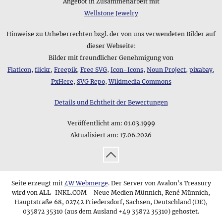
Angebot in Zusammenarbeit mit
Wellstone Jewelry
Hinweise zu Urheberrechten bzgl. der von uns verwendeten Bilder auf
dieser Webseite:
Bilder mit freundlicher Genehmigung von
Flaticon
,
flickr
,
Freepik
,
Free SVG
,
Icon-Icons
,
Noun Project
,
pixabay
,
PxHere
,
SVG Repo
,
Wikimedia Commons
Details und Echtheit der Bewertungen
Veröffentlicht am:
01.03.1999
Aktualisiert am:
17.06.2026
↑
Seite erzeugt mit
4W Webmerge
. Der Server von Avalon's Treasury
wird von ALL-INKL.COM - Neue Medien Münnich, René Münnich,
Hauptstraße 68, 02742 Friedersdorf, Sachsen, Deutschland (DE),
035872 35310 (aus dem Ausland +49 35872 35310) gehostet.