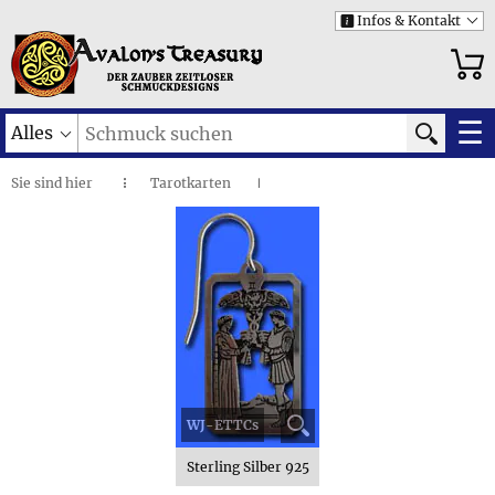
Infos & Kontakt
i
☰
Alles
Sie sind
hier
Tarotkarten
◌
I
Zwei der Kelche • Ohrhaken
I
WJ-ETTCs
Sterling Silber 925