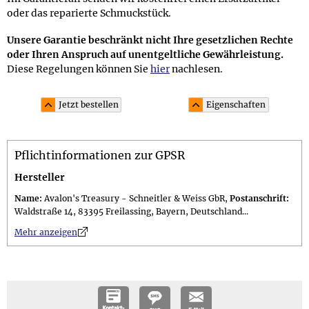
oder das reparierte Schmuckstück.
Unsere Garantie beschränkt nicht Ihre gesetzlichen Rechte
oder Ihren Anspruch auf unentgeltliche Gewährleistung.
Diese Regelungen können Sie
hier
nachlesen.
Jetzt bestellen
Eigenschaften
Material und Lieferumfang
Pflichtinformationen zur GPSR
Material: Sterling Silber 925 (punziert mit 925)
Lieferumfang: im 10,0 x 7,5 cm großen attraktiven
Hersteller
Schmuckbeutel; Geschenkset (gegen Aufpreis erhältlich)
Name:
Avalon's Treasury - Schneitler & Weiss GbR,
Postanschrift:
in einer 11,0 x 11,0 x 3,0 cm großen schwarzen
Waldstraße 14, 83395 Freilassing, Bayern, Deutschland...
Geschenkschachtel mit Tarot-Zierband inkl. versiegeltem
n
Mehr anzeigen
Guide
Größe und Gewicht