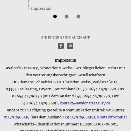
Welches Material ist auf dem Datenblatt des Produkts Zwei
Impressum
der Kelche • Ohrhaken angegeben?
Das Produkt Zwei der Kelche • Ohrhaken besteht aus dem
folgenden Material: Sterling Silber 925 (punziert mit 925)
Welche Maße hat das Produkt Zwei der Kelche • Ohrhaken
SIE FINDEN UNS AUCH AUF
laut Hersteller?
f
P
Das Produkt Zwei der Kelche • Ohrhaken hat folgende Größe:
ca. 2,4 *cm* lang
Impressum
Welches Gewicht hat das Produkts Zwei der Kelche •
Avalon's Treasury, Schneitler & Weiss, Ges. bürgerlichen Rechts mit
Ohrhaken?
den vertretungsberechtigten Gesellschaftern
Die genauen Detailangaben zu unseren verschiedenen
Dr. Clemens Schneitler & Dr. Christian Weiss, Waldstraße 14,
Produkten enthalten meist neben dem Reingewicht des
Produkts auch eine Angabe zum Gesamtgewicht inkl.
83395 Freilassing, Bayern, Deutschland (DE), 08654 45796230, Fax:
Verpackung, da diese Information für manche Anwendungen
08654 45796239 (aus dem Ausland +49 8654 45796230, Fax:
wichtig ist. Die Gewichtsangaben zum Produkt Zwei der
+49 8654 45796239),
kontakt@avalonstreasury.de
Kelche • Ohrhaken lauten hierbei folgendermaßen: 3 g
Andere zur Verfügung gestellte Kommunikationsmittel: SMS unter
01579 2566519
(aus dem Ausland
+49 1579 2566519
),
Kontaktformular
Wie lautet die Kurzangabe zum Lieferumfang für das
Wirtschafts-Identifikationsnummer: DE230625103-00001,
Produkt Zwei der Kelche • Ohrhaken?