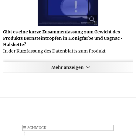
Gibt es eine kurze Zusammenfassung zum Gewicht des
Produkts Bernsteintropfen in Honigfarbe und Cognac •
Halskette?
In der Kurzfassung des Datenblatts zum Produkt
Bernsteintropfen in Honigfarbe und Cognac • Halskette
finden Sie nur eine Gewichtsangabe, die sich entweder auf
Mehr anzeigen
das Produkt oder das Gesamtgewicht inkl. Verpackung
beziehen kann und folgendermaßen lautet: 16 g. Wenn Sie
genauere Angaben benötigen, sehen Sie sich bitte oben auf
dieser Seite die weiteren Details zum Produkt an.
Können Sie mir Details zum Lieferumfang des Produkts
Bernsteintropfen in Honigfarbe und Cognac • Halskette
mitteilen?
Selbstverständlich machen wir auch möglichst genaue
Angaben zum Lieferumfang des Produkts Bernsteintropfen
☰
SCHMUCK
in Honigfarbe und Cognac • Halskette - diese lauten im