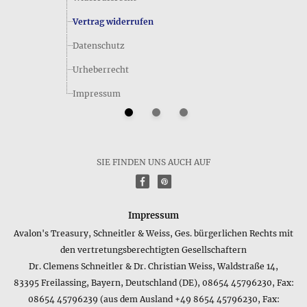
Vertrag widerrufen
Datenschutz
Urheberrecht
Impressum
Welche Kurzinformation zum Lieferumfang des Produkts
Bernsteintropfen in Honigfarbe und Cognac • Halskette
gibt der Hersteller an?
SIE FINDEN UNS AUCH AUF
Für einen schnellen Überblick über den Lieferumfang des
f
P
Produkts Bernsteintropfen in Honigfarbe und Cognac •
Halskette bietet sich folgende Kurzfassung an: mit
Schmuckbeutel. Sollten Sie sich für weitere Details
Impressum
interessieren, können Sie im oberen Bereich dieser
Avalon's Treasury, Schneitler & Weiss, Ges. bürgerlichen Rechts mit
Produktseite mehr Informationen finden wie z.B. die Größe
den vertretungsberechtigten Gesellschaftern
oder das verwendete Material der Verpackung.
Dr. Clemens Schneitler & Dr. Christian Weiss, Waldstraße 14,
83395 Freilassing, Bayern, Deutschland (DE), 08654 45796230, Fax:
Welche Kurzinformation zum Material des Produkts
Bernsteintropfen in Honigfarbe und Cognac • Halskette
08654 45796239 (aus dem Ausland +49 8654 45796230, Fax: