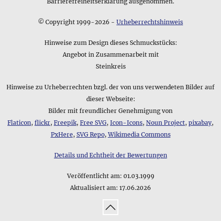
Barrierefreiheitserklärung ausgenommen.
Halskette bezüglich seiner Größe - genauere Angaben finden
Sie wie immer weiter oben im Detailbereich auf dieser
© Copyright 1999-2026 -
Urheberrechtshinweis
Produktseite: ca. 45,0 x 0,7 x 0,7 cm
Hinweise zum Design dieses Schmuckstücks:
Angebot in Zusammenarbeit mit
Steinkreis
Hinweise zu Urheberrechten bzgl. der von uns verwendeten Bilder auf
dieser Webseite:
Bilder mit freundlicher Genehmigung von
Flaticon
,
flickr
,
Freepik
,
Free SVG
,
Icon-Icons
,
Noun Project
,
pixabay
,
PxHere
,
SVG Repo
,
Wikimedia Commons
Details und Echtheit der Bewertungen
Veröffentlicht am:
01.03.1999
Aktualisiert am:
17.06.2026
↑