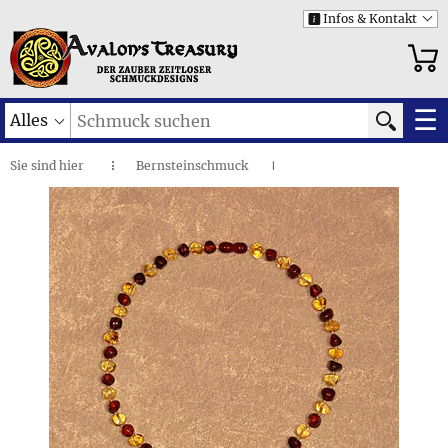
Infos & Kontakt
i
☰
Alles
Sie sind
hier
Bernsteinschmuck
◌
I
Bernsteintropfen in Honigfarbe und Cognac •
Halskette
I