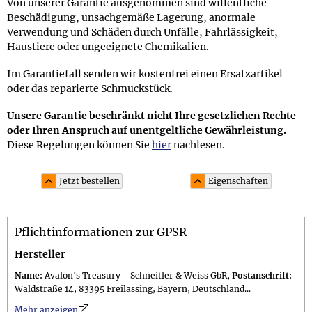
Von unserer Garantie ausgenommen sind willentliche
Beschädigung, unsachgemäße Lagerung, anormale
Verwendung und Schäden durch Unfälle, Fahrlässigkeit,
Haustiere oder ungeeignete Chemikalien.
Im Garantiefall senden wir kostenfrei einen Ersatzartikel
oder das reparierte Schmuckstück.
Unsere Garantie beschränkt nicht Ihre gesetzlichen Rechte
oder Ihren Anspruch auf unentgeltliche Gewährleistung.
Diese Regelungen können Sie
hier
nachlesen.
Jetzt bestellen
Eigenschaften
Material und Lieferumfang
Pflichtinformationen zur GPSR
Material: Tropfen in Honig und Cognac aus
unbehandeltem baltischem Bernstein; die Perlenkette auf
Hersteller
einzeln geknotetem Faden hat einen Schraubverschluss
Name:
Avalon's Treasury - Schneitler & Weiss GbR,
Postanschrift:
Lieferumfang: im 10,0 x 7,5 cm großen attraktiven
Waldstraße 14, 83395 Freilassing, Bayern, Deutschland...
Schmuckbeutel; Geschenkset (gegen Aufpreis erhältlich)
n
Mehr anzeigen