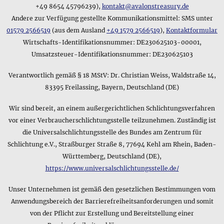
gibt der Hersteller an?
+49 8654 45796239),
kontakt@avalonstreasury.de
Neben den genauen Angaben zum Produkt Bernsteintropfen
Andere zur Verfügung gestellte Kommunikationsmittel: SMS unter
in Honigfarbe und Cognac • Halskette, die Sie oben auf dieser
01579 2566519
(aus dem Ausland
+49 1579 2566519
),
Kontaktformular
Seite finden, gibt es auch eine knappe Angabe zum Material
Wirtschafts-Identifikationsnummer: DE230625103-00001,
vom Hersteller, die folgendermaßen lautet: Bernstein. Falls
Umsatzsteuer-Identifikationsnummer: DE230625103
Sie noch weitere Fragen zum Produktmaterial haben, können
Sie uns natürlich jederzeit per E-Mail kontaktieren - unsere
Verantwortlich gemäß § 18 MStV: Dr. Christian Weiss, Waldstraße 14,
Adresse finden Sie im Impressum.
83395 Freilassing, Bayern, Deutschland (DE)
Aus welchem Material besteht das Produkt
Bernsteintropfen in Honigfarbe und Cognac • Halskette?
Wir sind bereit, an einem außergerichtlichen Schlichtungsverfahren
Das Datenblatt des Herstellers nennt folgendes Material für
vor einer Verbraucherschlichtungsstelle teilzunehmen. Zuständig ist
das Produkt Halskette • Bernsteintropfen in Honigfarbe und
die Universalschlichtungsstelle des Bundes am Zentrum für
Cognac: Tropfen in Honig und Cognac aus unbehandeltem
Schlichtung e.V., Straßburger Straße 8, 77694 Kehl am Rhein, Baden-
baltischem Bernstein; die Perlenkette auf einzeln
Württemberg, Deutschland (DE),
geknotetem Faden hat einen Schraubverschluss
https://www.universalschlichtungsstelle.de/
Gibt es eine kurze Zusammenfassung zur Größe des
Unser Unternehmen ist gemäß den gesetzlichen Bestimmungen vom
Produkts Bernsteintropfen in Honigfarbe und Cognac •
Halskette?
Anwendungsbereich der Barrierefreiheitsanforderungen und somit
Folgendermaßen lautet der Kurzeintrag im Datenblatt zum
von der Pflicht zur Erstellung und Bereitstellung einer
Produkt Bernsteintropfen in Honigfarbe und Cognac •