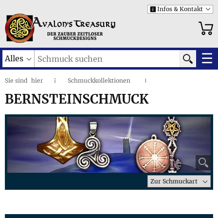
Infos & Kontakt
i
☰
Alles
Sie sind
hier
Schmuckkollektionen
◌
I
Bernsteinschmuck
I
BERNSTEINSCHMUCK
⚲
Zur Schmuckart