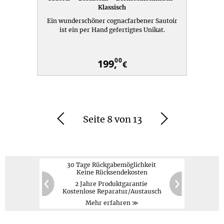
Klassisch
Ein wunderschöner cognacfarbener Sautoir
ist ein per Hand gefertigtes Unikat.
00
199,
€
Seite 8 von 13
Zurück
Weiter
30 Tage Rückgabemöglichkeit
Keine Rücksendekosten
2 Jahre Produktgarantie
PayPal,
Kreditkarte,
60
20
Kostenlose Reparatur/Austausch
Vorauskasse
Zurück
Weiter
Mehr erfahren ≫