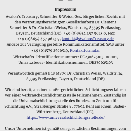
Vordergrund: Es gibt z.B. Kulturen, bei denen Eheleute eine
Nachteil durch unser sehr großes Sortiment und das breite
bestimmte Halskette oder Partnerarmreifen tragen, so wie es
Angebot an Hintergrundinformationen ausgeglichen wird,
Impressum
bei uns üblich ist, Eheringe als Ausdruck der
die so in einem normalen Geschäft nicht möglich wären. Und
Avalon's Treasury, Schneitler & Weiss, Ges. bürgerlichen Rechts mit
Zusammengehörigkeit zu verwenden. In den meisten
natürlich bemühen wir uns, die Kaufentscheidung durch
den vertretungsberechtigten Gesellschaftern Dr. Clemens
Kulturen finden sich daher Schmuckstücke, die einen
aussagekräftige Photos und genaue Beschreibungen der
Schneitler & Dr. Christian Weiss, Waldstr. 14, 83395 Freilassing,
bestimmten
Lebensabschnitt eines Menschen
begleiten oder
verschiedenen Schmuckstücke
zu erleichtern, und bieten mit
Bayern, Deutschland (DE), +49 (0)8654 457 9623 0, Fax:
seinen Status innerhalb der Gruppe anzeigen sollen und
einem einmonatigen Rückgaberecht einen Kauf ohne Risiko
+49 (0)8654 457 9623 9,
kontakt@AvalonsTreasury.de
diesen Zweck aufgrund ihrer Symbolik und ihrer Materialien
Andere zur Verfügung gestellte Kommunikationsmittel: SMS unter
an.
erfüllen, die für ihren Träger eine besondere Bedeutung
+49 (0)1579 2566519,
Kontaktformular
haben.
Anfangs verkaufte Avalon's Treasury primär edle
Wirtschafts-Identifikationsnummer: DE230625103-00001,
Steine, wobei wir nur Steine von außergewöhnlicher Qualität
Umsatzsteuer-Identifikationsnummer: DE230625103
Symbole und Muster
gemeinsam mit dem notwendigen Hintergrundwissen in
Verantwortlich gemäß § 18 MStV: Dr. Christian Weiss, Waldstr. 14,
Buchform anboten. Diese Mineralien und Edelsteine sind
83395 Freilassing, Bayern, Deutschland (DE)
heute noch ein beliebter Bereich unseres Sortiments und
überzeugen unsere Kunden aufgrund der gemmologisch
Wir sind bereit, an einem außergerichtlichen Schlichtungsverfahren
garantierten Echtheit der Steine. Heute sind wir ein
vor einer Verbraucherschlichtungsstelle teilzunehmen. Zuständig ist
Onlineshop für edlen und zeitlosen Schmuck und bieten
die Universalschlichtungsstelle des Bundes am Zentrum für
Anhänger, verschiedene Mineralien und ein breites
Schlichtung e.V., Straßburger Straße 8, 77694 Kehl am Rhein, Baden-
Sortiment an Edelsteinen. Unsere Schmuckkollektion enthält
Württemberg, Deutschland (DE),
alte und moderne Designs gefertigt aus verschiedenen
https://www.universalschlichtungsstelle.de/
Materialen wie Silber,
Zinn
, Messing und Kupfer, und unser
Unser Unternehmen ist gemäß den gesetzlichen Bestimmungen vom
Shop bietet eine große Auswahl an keltischen Anhängern und