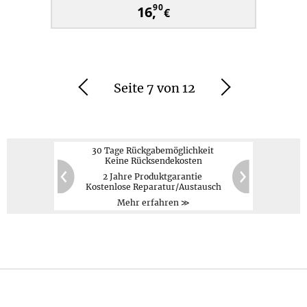
90
16,
€
Seite 7 von 12
Zurück
Weiter
30 Tage Rückgabemöglichkeit
Keine Rücksendekosten
2 Jahre Produktgarantie
PayPal,
Kreditkarte,
60
20
Kostenlose Reparatur/Austausch
Vorauskasse
Zurück
Weiter
Mehr erfahren ≫