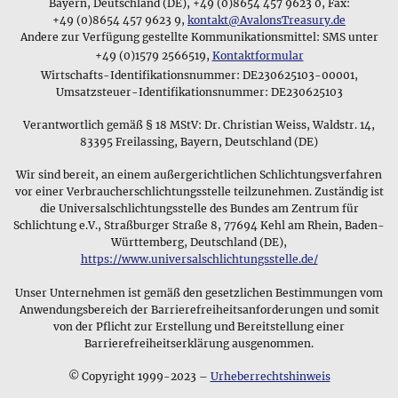
detaillierten Hintergrundinformationen, die sie so in keinem
Bayern, Deutschland (DE), +49 (0)8654 457 9623 0, Fax:
dass die Symbolik der Schmuckstücke und die Materialen, aus
Schmuckgeschäft finden werden, ein gutes Argument für den
+49 (0)8654 457 9623 9,
kontakt@AvalonsTreasury.de
denen sie hergestellt wurden, eine besondere Bedeutung für
Andere zur Verfügung gestellte Kommunikationsmittel: SMS unter
Kauf bei uns sind - sollte etwas doch nicht gefallen, so kann
ihren jeweiligen Träger haben und in seiner Gesellschaft
+49 (0)1579 2566519,
Kontaktformular
man es ja einfach zurücksenden.
seinen Status signalisieren.
Wirtschafts-Identifikationsnummer: DE230625103-00001,
Anfangs verkaufte Avalon's Treasury primär edle
Umsatzsteuer-Identifikationsnummer: DE230625103
Symbole und Muster
Steine, wobei wir nur Steine von außergewöhnlicher Qualität
Verantwortlich gemäß § 18 MStV: Dr. Christian Weiss, Waldstr. 14,
gemeinsam mit dem notwendigen Hintergrundwissen in
83395 Freilassing, Bayern, Deutschland (DE)
Buchform anboten. Diese Mineralien und Edelsteine sind
heute noch ein beliebter Bereich unseres Sortiments und
Wir sind bereit, an einem außergerichtlichen Schlichtungsverfahren
überzeugen unsere Kunden aufgrund der gemmologisch
vor einer Verbraucherschlichtungsstelle teilzunehmen. Zuständig ist
garantierten Echtheit der Steine. Heute sind wir ein
die Universalschlichtungsstelle des Bundes am Zentrum für
Onlineshop für edlen und zeitlosen Schmuck und bieten
Schlichtung e.V., Straßburger Straße 8, 77694 Kehl am Rhein, Baden-
Anhänger, verschiedene Mineralien und ein breites
Württemberg, Deutschland (DE),
Sortiment an Edelsteinen. Unsere Schmuckkollektion enthält
https://www.universalschlichtungsstelle.de/
alte und moderne Designs gefertigt aus verschiedenen
Unser Unternehmen ist gemäß den gesetzlichen Bestimmungen vom
Materialen wie Silber,
Zinn
, Messing und Kupfer, und unser
⚲
Anwendungsbereich der Barrierefreiheitsanforderungen und somit
Shop bietet eine große Auswahl an keltischen Anhängern und
von der Pflicht zur Erstellung und Bereitstellung einer
Wikingerschmuck
Wikingerschmuck für historisch interessierte Kunden.
Barrierefreiheitserklärung ausgenommen.
Die Wikinger trugen Amulette,
deren Symbole ihre Götter &
Unser Schmucksortiment
© Copyright 1999-2023 –
Urheberrechtshinweis
Mythen darstellten