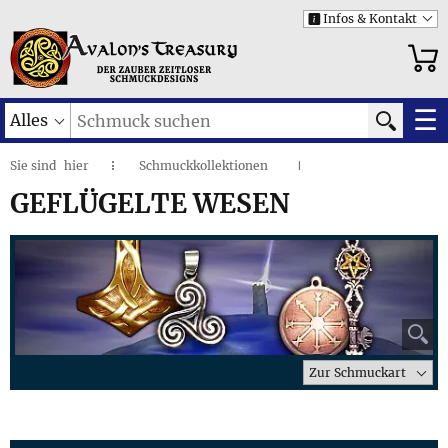
Infos & Kontakt
i
☰
Alles
Sie sind
hier
Schmuckkollektionen
◌
I
Geflügelte Wesen
I
GEFLÜGELTE WESEN
⚲
Zur Schmuckart