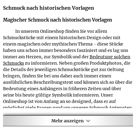
Schmuck nach historischen Vorlagen
Schon vor der Gründung unseres Internetshops haben
wir uns viele Jahre mit der Bedeutung historischer und
Magischer Schmuck nach historischen Vorlagen
magischer Schmuckstücke beschäftigt und uns diese Stücke
auch in diversen Geschäften näher angesehen bzw. sie
⚲
In unserem Onlineshop finden Sie vor allem
erworben. Leider war oft die Qualität dieses Schmucks nicht
Schmuckstücke mit einem historischen Design oder mit
FAQ
überzeugend und es war überraschenderweise schwierig,
einem magischen oder mythischen Thema - diese Stücke
Näheres zu der Bedeutung der einzelnen Stücke zu erfahren
Finde ich für die Produkte der Schmuckkollektion
F
haben uns schon immer besonders fasziniert und es lag uns
bzw. herauszufinden aus welchen Gründen sie von unseren
Kreuzsymbole Angaben zum Lieferumfang laut Hersteller?
immer am Herzen, zur Symbolik und der
Bedeutung solchen
Vorfahren getragen wurden. Wir fanden dies immer
Zum Lieferumfang gehört alles, was zusammen mit dem
A
Schmucks
zu informieren. Neben großen Produktphotos, die
enttäuschend, denn schließlich interessierten wir uns für den
Produkt mitverkauft wird - bei Schmuckstücken handelt es
die Details der jeweiligen Schmuckstücke gut zur Geltung
Schmuck nicht nur aufgrund seiner zeitlosen Optik und
sich dabei meistens um Schmuckverpackungen und eventuell
bringen, finden Sie bei uns daher auch immer einen
Schönheit, sondern gerade auch wegen seiner
symbolischen
beiliegende Ketten. Bei allen Produkten aus der
ausführlichen Beschreibungstext und können sich so über die
Bedeutung
und seiner Verwendung in früheren Zeiten.
Schmuckkollektion Kreuzsymbole finden Sie genaue
Bedeutung eines Anhängers in früheren Zeiten und über
Angaben zum Lieferumfang auf den jeweiligen
seine bis heute gültige Symbolik informieren. Unser
Da uns gerade die Informationen zu den verschiedenen
Produktseiten im Bereich zu den Produktdetails.
Onlineshop ist von Anfang an so designed, dass er auf
historischen und magischen Motiven sehr am Herzen liegen,
möglichst viele Fragen rund um unseren Schmuck Antworten
beschlossen wir schließlich, selbst einen Onlineshop zu
Werden für die Produkte in der Schmuckkollektion
F
gibt.
eröffnen und (hoffentlich) vieles besser zu machen. Aufgrund
Kreuzsymbole auch Details zur Lieferzeit angegeben?
Mehr anzeigen
unserer großen Auswahl an unterschiedlichen
Motiven
finden
Lieferzeitangaben zu den Produkten aus der
A
interessierte Besucher bei uns meistens nähere
Schmuckkollektion Kreuzsymbole finden Sie auf den
Informationen zur Bedeutung und früheren Verwendung