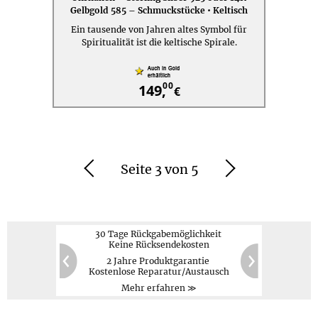
Gelbgold 585 – Schmuckstücke • Keltisch
Ein tausende von Jahren altes Symbol für
Spiritualität ist die keltische Spirale.
00
149,
€
Seite 3 von 5
Zurück
Weiter
30 Tage Rückgabemöglichkeit
Keine Rücksendekosten
2 Jahre Produktgarantie
PayPal,
Kreditkarte,
60
20
Kostenlose Reparatur/Austausch
Vorauskasse
Zurück
Weiter
Mehr erfahren ≫