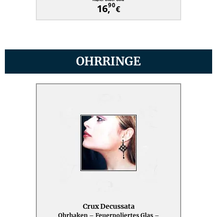
90
16,
€
OHRRINGE
Crux Decussata
Ohrhaken – Feuerpoliertes Glas –