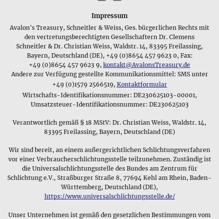
hatten - oft steht der symbolische Charakter mehr im
großes Sortiment und so viele Hintergrundinformationen zu
Vordergrund: Es gibt z.B. Kulturen, bei denen Eheleute eine
jedem Schmuckstück anzubieten. Aus diesem Grund haben
Impressum
bestimmte Halskette oder Partnerarmreifen tragen, so wie es
wir uns für diesen Vertriebsweg entschieden und sind uns
Avalon's Treasury, Schneitler & Weiss, Ges. bürgerlichen Rechts mit
bei uns üblich ist, Eheringe als Ausdruck der
sicher, dass unsere aussagekräftigen Produktphotos und die
den vertretungsberechtigten Gesellschaftern Dr. Clemens
Zusammengehörigkeit zu verwenden. In den meisten
Informationen, die sie zum Material und zum Lieferumfang
Schneitler & Dr. Christian Weiss, Waldstr. 14, 83395 Freilassing,
Kulturen finden sich daher Schmuckstücke, die einen
des jeweiligen
Schmuckstücks
bei uns finden, ihre
Bayern, Deutschland (DE), +49 (0)8654 457 9623 0, Fax:
bestimmten
Lebensabschnitt eines Menschen
begleiten oder
Kaufentscheidung unterstützen werden.
+49 (0)8654 457 9623 9,
kontakt@AvalonsTreasury.de
seinen Status innerhalb der Gruppe anzeigen sollen und
Andere zur Verfügung gestellte Kommunikationsmittel: SMS unter
diesen Zweck aufgrund ihrer Symbolik und ihrer Materialien
Begonnen haben wir unseren Schmuckverkauf mit
+49 (0)1579 2566519,
Kontaktformular
erfüllen, die für ihren Träger eine besondere Bedeutung
Schmuckstücken aus edlen Steinen und Kristallen, die man
Wirtschafts-Identifikationsnummer: DE230625103-00001,
haben.
als Anhänger mit Schlaufe oder gebohrt am Lederband tragen
Umsatzsteuer-Identifikationsnummer: DE230625103
kann. Diese Edelsteinanhänger machen immer noch einen
Magische Zeichen als Schmuck
Verantwortlich gemäß § 18 MStV: Dr. Christian Weiss, Waldstr. 14,
wichtigen Teil unseres Schmucksortiments aus, das wir aber
83395 Freilassing, Bayern, Deutschland (DE)
mittlerweile um diverse historische und moderne
Schmuckstücke aus Materialien wir Zinn, Silber und Gold
Wir sind bereit, an einem außergerichtlichen Schlichtungsverfahren
aber auch Glas, Messing und Kupfer erweitert haben - unser
vor einer Verbraucherschlichtungsstelle teilzunehmen. Zuständig ist
Schwerpunkt sind keltische und nordische Motive mit einem
die Universalschlichtungsstelle des Bundes am Zentrum für
mythologischen oder magischen Bezug. Aber natürlich
Schlichtung e.V., Straßburger Straße 8, 77694 Kehl am Rhein, Baden-
kommen auch moderne Schmuckdesigns aus edlen
Württemberg, Deutschland (DE),
Materialien wie z.B. Bernstein,
https://www.universalschlichtungsstelle.de/
Perlen oder Korallen
bei uns
nicht zu kurz.
Unser Unternehmen ist gemäß den gesetzlichen Bestimmungen vom