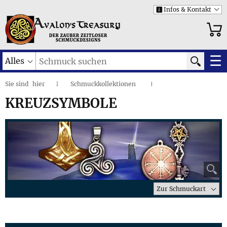
Infos & Kontakt
i
☰
Alles
Sie sind
hier
Schmuckkollektionen
◌
I
Kreuzsymbole
I
KREUZSYMBOLE
⚲
Zur Schmuckart