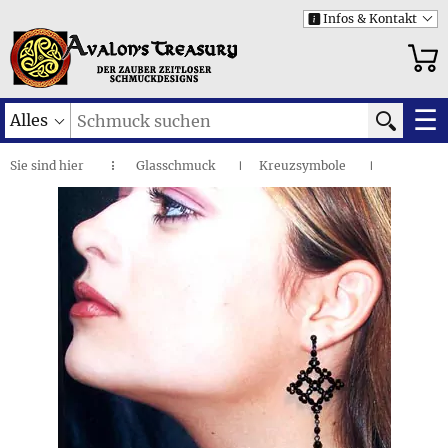
Infos & Kontakt
i
☰
Alles
Sie sind
hier
Glasschmuck
Kreuzsymbole
◌
I
I
Ohrringe aus Glas
I
Crux Decussata • Ohrhaken
I