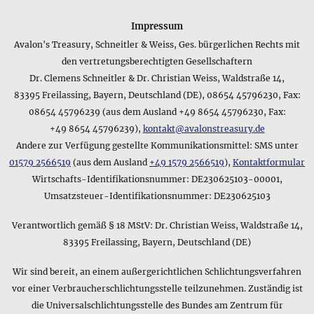
Produkt Ohrhaken • Crux Decussata: Jedes Kreuzornament auf
ungeknotetem Faden hat einen Durchmesser von ca. 3,5
Impressum
*cm*; die Ohrhaken sind jeweils ca. 5,5 *cm* lang; die
Avalon's Treasury, Schneitler & Weiss, Ges. bürgerlichen Rechts mit
einzelnen Schliffperlen aus Glas haben einen Durchmesser
den vertretungsberechtigten Gesellschaftern
von ca. 3 *mm*
Dr. Clemens Schneitler & Dr. Christian Weiss, Waldstraße 14,
Wie lautet die Kurzangabe zum Lieferumfang für das
83395 Freilassing, Bayern, Deutschland (DE), 08654 45796230, Fax:
Produkt Crux Decussata • Ohrhaken?
08654 45796239 (aus dem Ausland +49 8654 45796230, Fax:
Für einen schnellen Überblick über den Lieferumfang des
+49 8654 45796239),
kontakt@avalonstreasury.de
Produkts Crux Decussata • Ohrhaken bietet sich folgende
Andere zur Verfügung gestellte Kommunikationsmittel: SMS unter
Kurzfassung an: mit Schmuckbeutel. Sollten Sie sich für
01579 2566519
(aus dem Ausland
+49 1579 2566519
),
Kontaktformular
weitere Details interessieren, können Sie im oberen Bereich
Wirtschafts-Identifikationsnummer: DE230625103-00001,
dieser Produktseite mehr Informationen finden wie z.B. die
Umsatzsteuer-Identifikationsnummer: DE230625103
Größe oder das verwendete Material der Verpackung.
Gibt es eine kurze Zusammenfassung zum Material des
Verantwortlich gemäß § 18 MStV: Dr. Christian Weiss, Waldstraße 14,
Produkts Crux Decussata • Ohrhaken?
83395 Freilassing, Bayern, Deutschland (DE)
Das Datenblatt des Produkts Crux Decussata • Ohrhaken
enthält als Kurzfassung für das Material folgendes:
Wir sind bereit, an einem außergerichtlichen Schlichtungsverfahren
Feuerpoliertes Glas. Bitte beachten Sie, dass diese Angabe
vor einer Verbraucherschlichtungsstelle teilzunehmen. Zuständig ist
nur die Hauptbestandteile des Produkts umfasst - für
die Universalschlichtungsstelle des Bundes am Zentrum für