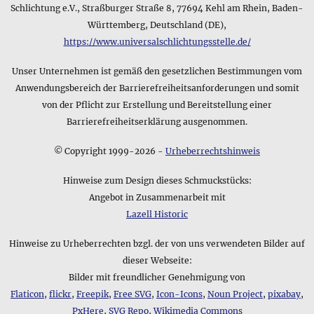
weitere Details können Sie die genaue Beschreibung des
Schlichtung e.V., Straßburger Straße 8, 77694 Kehl am Rhein, Baden-
Produktmaterials weiter oben auf dieser Seite verwenden,
Württemberg, Deutschland (DE),
die z.B. auch Hinweise zu optischen Eigenschaften des
https://www.universalschlichtungsstelle.de/
Produkts enthalten kann.
Unser Unternehmen ist gemäß den gesetzlichen Bestimmungen vom
Anwendungsbereich der Barrierefreiheitsanforderungen und somit
von der Pflicht zur Erstellung und Bereitstellung einer
Barrierefreiheitserklärung ausgenommen.
© Copyright 1999-2026 -
Urheberrechtshinweis
Hinweise zum Design dieses Schmuckstücks:
Angebot in Zusammenarbeit mit
Lazell Historic
Hinweise zu Urheberrechten bzgl. der von uns verwendeten Bilder auf
dieser Webseite:
Bilder mit freundlicher Genehmigung von
Flaticon
,
flickr
,
Freepik
,
Free SVG
,
Icon-Icons
,
Noun Project
,
pixabay
,
PxHere
,
SVG Repo
,
Wikimedia Commons