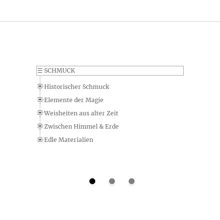
Selbstverständlich machen wir auch möglichst genaue
Angaben zum Lieferumfang des Produkts Crux Decussata •
Ohrhaken - diese lauten im Detail: im 10,0 x 7,5 cm großen
attraktiven Schmuckbeutel
Welches Gewicht hat das Produkts Crux Decussata •
Ohrhaken?
☰
SCHMUCK
Bitte beachten Sie bei den Gewichtsangaben in unserem
Historischer Schmuck
Onlineshop ob es sich um das Reingewicht des Produkts oder
um eine Angabe inkl. Verpackung handelt - in den meisten
Elemente der Magie
Fällen geben wir beides an. Die Gewichtsangabe für das
Weisheiten aus alter Zeit
Produkt Crux Decussata • Ohrhaken lautet folgendermaßen: 6
Zwischen Himmel & Erde
g
Edle Materialien
Gibt es eine kurze Zusammenfassung zum Gewicht des
Produkts Crux Decussata • Ohrhaken?
In der Kurzfassung des Datenblatts zum Produkt Crux
Decussata • Ohrhaken finden Sie nur eine Gewichtsangabe,
die sich entweder auf das Produkt oder das Gesamtgewicht
inkl. Verpackung beziehen kann und folgendermaßen lautet:
6 g. Wenn Sie genauere Angaben benötigen, sehen Sie sich