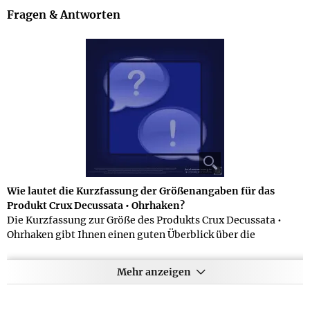
Fragen & Antworten
Wie lautet die Kurzfassung der Größenangaben für das
Produkt Crux Decussata • Ohrhaken?
Die Kurzfassung zur Größe des Produkts Crux Decussata •
Ohrhaken gibt Ihnen einen guten Überblick über die
Dimensionen dieses Artikels - folgendermaßen lauten die
Angaben im Datenblatt des Herstellers: ca. 5,5 x 3,5 x 0,3 cm
Mehr anzeigen
Können Sie mir Details zum Lieferumfang des Produkts
Crux Decussata • Ohrhaken mitteilen?