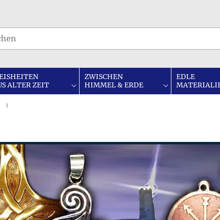
EISHEITEN
ZWISCHEN
EDLE
US ALTER ZEIT
HIMMEL & ERDE
MATERIALI
I