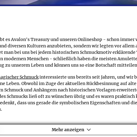
ufwändigen Verpackung geliefert werden, finden Sie zusätzlich da
sammen mit einer Kette in einem Schmuckkästchen versendet werd
ge aus Glas auch Angaben zum Lieferumfang?
m Produkt mitverkauft wird - bei Schmuckstücken handelt es s
er Schmuckreihe Ohrringe aus Glas finden Sie genaue Angaben zu
gibt es Avalon's Treasury und unseren Onlineshop - schon immer 
nd diversen Kulturen anzubieten, sondern wir legten vor allem 
det man bei uns bei jedem historischen Schmuckmotiv erklärende
den modernen Menschen - schließlich haben die meisten Amulett
g zu unserem Leben und können uns so eine Botschaft mitteilen
agischer Schmuck
interessierte uns bereits seit Jahren, und wir
e Leben. Obwohl im Zuge der aktuellen Rückbesinnung auf alte We
 Schmuck und Anhängern nach historischen Vorlagen erweiterte
 des Schmucks ließ oft zu wünschen übrig und es waren praktisc
edenkt, dass uns gerade die symbolischen Eigenschaften und die
s.
nternet ein geeignetes Medium ist, um es besser zu machen und 
em ausgewählten Angebot an qualitativ hochwertigen Schmuckstü
Mehr anzeigen
leichermaßen einen tieferen Einblick in die faszinierende Welt