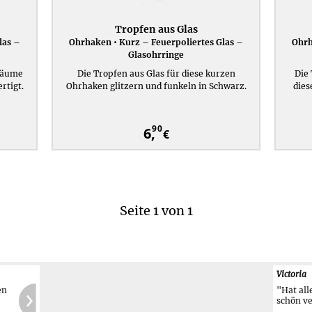
Tropfen aus Glas
las –
Ohrhaken • Kurz – Feuerpoliertes Glas –
Ohrh
Glasohrringe
räume
Die Tropfen aus Glas für diese kurzen
Die 
rtigt.
Ohrhaken glitzern und funkeln in Schwarz.
dies
90
6,
€
Seite 1 von 1
t
Victoria
"Hat all
schön ve
ch