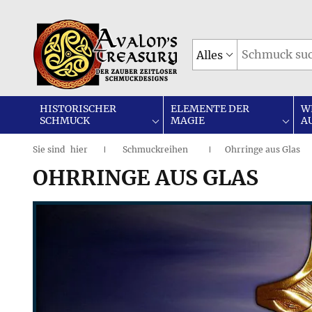
Alles
HISTORISCHER
ELEMENTE DER
W
SCHMUCK
MAGIE
A
Sie sind
hier
Schmuckreihen
Ohrringe aus Glas
|
I
OHRRINGE AUS GLAS