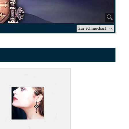
⚲
Zur Schmuckart