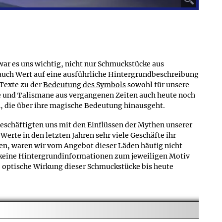
s Gesamtgewicht des Produkts inkl. allen
en.
ich dabei meistens um Schmuckverpackungen und
m Lieferumfang auf den jeweiligen Produktseiten im
war es uns wichtig, nicht nur Schmuckstücke aus
auch Wert auf eine ausführliche Hintergrundbeschreibung
 Texte zu der
Bedeutung des Symbols
sowohl für unsere
e und Talismane aus vergangenen Zeiten auch heute noch
, die über ihre magische Bedeutung hinausgeht.
 beschäftigten uns mit den Einflüssen der Mythen unserer
rte in den letzten Jahren sehr viele Geschäfte ihr
n, waren wir vom Angebot dieser Läden häufig nicht
h keine Hintergrundinformationen zum jeweiligen Motiv
 optische Wirkung dieser Schmuckstücke bis heute
dem Kunden mehr zu bieten als nur kostengünstigen
cken auch Hintergrundwissen ins Netz zu stellen, um so
 unserer Vorfahren zu ermöglichen. Unser Shop sollte