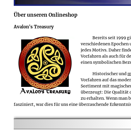
Artikeln, die in einer a
Verpackungsteilen - dies gilt z.B. für Anhänger, die zu
Über unseren Onlineshop
Gibt es für die Produkte in der Schmuckreihe Ohrrin
F
Avalon's Treasury
Zum Lieferumfang gehört alles, was zusammen mit de
A
eventuell beiliegende Ketten. Bei allen Produkten aus d
Bereits seit 1999 
Bereich zu den Produktdetails.
verschiedenen Epochen u
jedes Motivs. Daher fin
Vorfahren als auch für 
einen symbolischen Bezu
Historischer und
m
Vorfahren auf das modern
Sortiment mit magischem
überzeugt: Die Qualität
zu erhalten. Wenn man b
fasziniert, war dies für uns eine überraschende Erkenntni
Schließlich kamen wir zur Überzeugung, dass das I
Schmuck
- denn hier besteht die Möglichkeit, neben ein
dem interessierten Käufer und dem neugierigen Besucher g