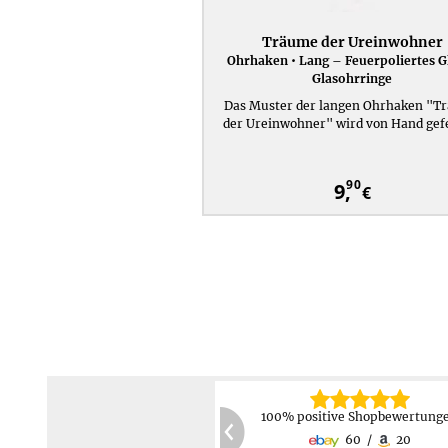
Träume der Ureinwohner
Ohrhaken • Lang – Feuerpoliertes G
Glasohrringe
Das Muster der langen Ohrhaken "T
der Ureinwohner" wird von Hand gefe
90
9,
€
30 Tage Rückgabemöglichkei
Keine Rücksendekosten
2 Jahre Produktgarantie
PayPal,
Kreditkarte,
60
20
Kostenlose Reparatur/Austaus
Vorauskasse