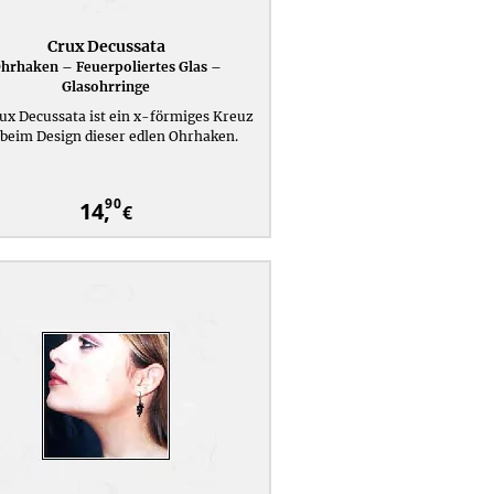
Crux Decussata
hrhaken – Feuerpoliertes Glas –
Glasohrringe
ux Decussata ist ein x-förmiges Kreuz
 beim Design dieser edlen Ohrhaken.
90
14,
€