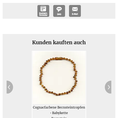
Größe und Gewicht
Größe: Länge der Perlenkette auf einzeln geknotetem
Faden ca. 32 cm; Durchmesser der Tropfen: ca. 0,5 cm;
Schraubverschluss hat einen Durchmesser von ca. 5 mm
Kunden kauften auch
Gewicht: Gewicht des Schmucks 7 g, Gesamtgewicht des
Geschenksets (gegen Aufpreis erhältlich) 67 g
Jetzt bestellen
Beschreibung
Cognacfarbene Bernsteintropfen
• Babykette