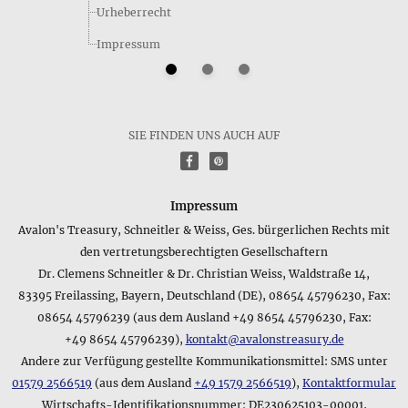
Urheberrecht
Impressum
Welchen Lieferumfang hat das Produkt Glänzende Vielfalt •
Babykette?
Neben den anderen Merkmalen des Produkts Glänzende
Vielfalt • Babykette spielt natürlich oft auch der
Lieferumfang eine wichtige Rolle - dieser lautet
SIE FINDEN UNS AUCH AUF
folgendermaßen: im 10,0 x 7,5 cm großen attraktiven
f
P
Schmuckbeutel
Wie lautet die Kurzangabe zum Gewicht für das Produkt
Impressum
Glänzende Vielfalt • Babykette?
Avalon's Treasury, Schneitler & Weiss, Ges. bürgerlichen Rechts mit
Folgendermaßen lautet die Kurzangabe zum Gewicht des
den vertretungsberechtigten Gesellschaftern
Produkts Glänzende Vielfalt • Babykette im Datenblatt: 7 g.
Dr. Clemens Schneitler & Dr. Christian Weiss, Waldstraße 14,
Bei diesem Gewicht kann es sich um das Gesamtgewicht inkl.
83395 Freilassing, Bayern, Deutschland (DE), 08654 45796230, Fax:
Verpackung handeln oder, wenn die Verpackung sehr leicht
ist, um das Reingewicht des Produkts - Näheres entnehmen
08654 45796239 (aus dem Ausland +49 8654 45796230, Fax:
Sie bitte den Details am Anfang dieser Produktseite.
+49 8654 45796239),
kontakt@avalonstreasury.de
Andere zur Verfügung gestellte Kommunikationsmittel: SMS unter
Können Sie eine genaue Angabe zum Gewicht des Produkts
01579 2566519
(aus dem Ausland
+49 1579 2566519
),
Kontaktformular
Glänzende Vielfalt • Babykette machen?
Wirtschafts-Identifikationsnummer: DE230625103-00001,