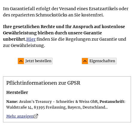
Im Garantiefall erfolgt der Versand eines Ersatzartikels oder
des reparierten Schmuckstücks an Sie kostenfrei.
Ihre gesetzlichen Rechte und Ihr Anspruch auf kostenlose
Gewährleistung bleiben durch unsere Garantie
unberührt.
Hier
finden Sie die Regelungen zur Garantie und
zur Gewährleistung.
Jetzt bestellen
Eigenschaften
Material und Lieferumfang
Pflichtinformationen zur GPSR
Material: Perlen in Gelb bis hin zu Schwarz aus
unbehandeltem baltischen Bernstein; die Perlenkette auf
Hersteller
einzeln geknotetem Faden hat einen Schraubverschluss
Name:
Avalon's Treasury - Schneitler & Weiss GbR,
Postanschrift:
Lieferumfang: im 10,0 x 7,5 cm großen attraktiven
Waldstraße 14, 83395 Freilassing, Bayern, Deutschland...
Schmuckbeutel; Geschenkset (gegen Aufpreis erhältlich)
n
Mehr anzeigen
in einer 11,0 x 11,0 x 3,0 cm großen schwarzen
Geschenkschachtel mit Tufting-Zierband "Bernstein"
inkl. versiegeltem Guide