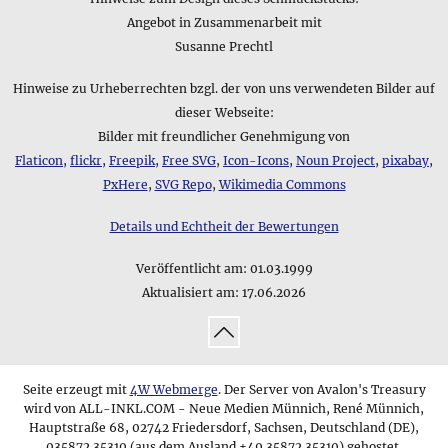
Angebot in Zusammenarbeit mit
Susanne Prechtl
Hinweise zu Urheberrechten bzgl. der von uns verwendeten Bilder auf
dieser Webseite:
Bilder mit freundlicher Genehmigung von
Flaticon
,
flickr
,
Freepik
,
Free SVG
,
Icon-Icons
,
Noun Project
,
pixabay
,
PxHere
,
SVG Repo
,
Wikimedia Commons
Details und Echtheit der Bewertungen
Veröffentlicht am:
01.03.1999
Aktualisiert am:
17.06.2026
↑
Seite erzeugt mit
4W Webmerge
. Der Server von Avalon's Treasury
wird von ALL-INKL.COM - Neue Medien Münnich, René Münnich,
Hauptstraße 68, 02742 Friedersdorf, Sachsen, Deutschland (DE),
035872 35310 (aus dem Ausland +49 35872 35310) gehostet.