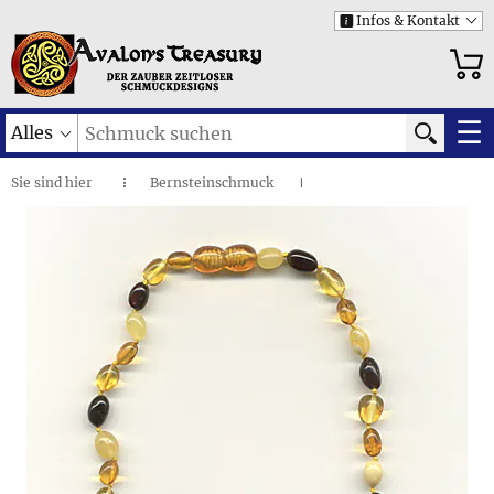
Infos & Kontakt
i
☰
Alles
Sie sind
hier
Bernsteinschmuck
◌
I
Naturbernstein: Klassische Designs
I
Glänzende Vielfalt • Babykette
I