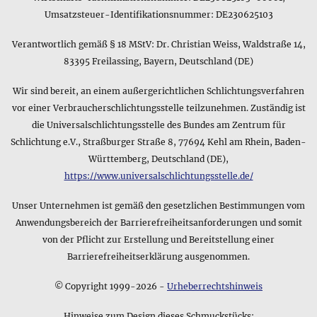
Bitte beachten Sie bei den Gewichtsangaben in unserem
Umsatzsteuer-Identifikationsnummer: DE230625103
Onlineshop ob es sich um das Reingewicht des Produkts oder
um eine Angabe inkl. Verpackung handelt - in den meisten
Verantwortlich gemäß § 18 MStV: Dr. Christian Weiss, Waldstraße 14,
Fällen geben wir beides an. Die Gewichtsangabe für das
Produkt Glänzende Vielfalt • Babykette lautet
83395 Freilassing, Bayern, Deutschland (DE)
folgendermaßen: 7 g
Wir sind bereit, an einem außergerichtlichen Schlichtungsverfahren
Wie lautet die Kurzfassung der Größenangaben für das
vor einer Verbraucherschlichtungsstelle teilzunehmen. Zuständig ist
Produkt Glänzende Vielfalt • Babykette?
die Universalschlichtungsstelle des Bundes am Zentrum für
Folgendermaßen lautet der Kurzeintrag im Datenblatt zum
Schlichtung e.V., Straßburger Straße 8, 77694 Kehl am Rhein, Baden-
Produkt Glänzende Vielfalt • Babykette bezüglich seiner
Württemberg, Deutschland (DE),
Größe - genauere Angaben finden Sie wie immer weiter oben
https://www.universalschlichtungsstelle.de/
im Detailbereich auf dieser Produktseite: ca. 32,0 x 0,5 x 0,5
cm
Unser Unternehmen ist gemäß den gesetzlichen Bestimmungen vom
Anwendungsbereich der Barrierefreiheitsanforderungen und somit
von der Pflicht zur Erstellung und Bereitstellung einer
Barrierefreiheitserklärung ausgenommen.
© Copyright 1999-2026 -
Urheberrechtshinweis
Hinweise zum Design dieses Schmuckstücks: