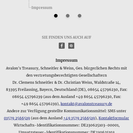
Impressum
Nennt der Hersteller das Gewicht des Produkts Verbundene
SIE FINDEN UNS AUCH AUF
Quadrate • Ohrstecker?
f
P
Die genauen Detailangaben zu unseren verschiedenen
Produkten enthalten meist neben dem Reingewicht des
Produkts auch eine Angabe zum Gesamtgewicht inkl.
Impressum
Verpackung, da diese Information für manche Anwendungen
Avalon's Treasury, Schneitler & Weiss, Ges. bürgerlichen Rechts mit
wichtig ist. Die Gewichtsangaben zum Produkt Verbundene
den vertretungsberechtigten Gesellschaftern
Quadrate • Ohrstecker lauten hierbei folgendermaßen: 4 g
Dr. Clemens Schneitler & Dr. Christian Weiss, Waldstraße 14,
83395 Freilassing, Bayern, Deutschland (DE), 08654 45796230, Fax:
Macht der Hersteller Angaben zum Lieferumfang des
Produkts Verbundene Quadrate • Ohrstecker?
08654 45796239 (aus dem Ausland +49 8654 45796230, Fax:
Selbstverständlich machen wir auch möglichst genaue
+49 8654 45796239),
kontakt@avalonstreasury.de
Angaben zum Lieferumfang des Produkts Verbundene
Andere zur Verfügung gestellte Kommunikationsmittel: SMS unter
Quadrate • Ohrstecker - diese lauten im Detail: im 10,0 x 7,5
01579 2566519
(aus dem Ausland
+49 1579 2566519
),
Kontaktformular
cm großen attraktiven Schmuckbeutel
Wirtschafts-Identifikationsnummer: DE230625103-00001,
Umsatzsteuer-Identifikationsnummer: DE230625103