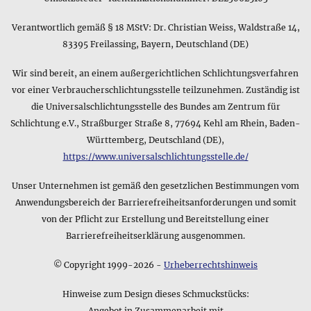
Wie breit, lang und hoch ist das Produkt Verbundene
Quadrate • Ohrstecker?
Verantwortlich gemäß § 18 MStV: Dr. Christian Weiss, Waldstraße 14,
Das Produkt Verbundene Quadrate • Ohrstecker hat folgende
Größe: ca. 2,2 *cm* lang und 0,6 *cm* breit, Höhe ca. 0,3
83395 Freilassing, Bayern, Deutschland (DE)
*cm*
Wir sind bereit, an einem außergerichtlichen Schlichtungsverfahren
Welches Material ist auf dem Datenblatt des Produkts
vor einer Verbraucherschlichtungsstelle teilzunehmen. Zuständig ist
Verbundene Quadrate • Ohrstecker angegeben?
die Universalschlichtungsstelle des Bundes am Zentrum für
Das Produkt Verbundene Quadrate • Ohrstecker besteht aus
Schlichtung e.V., Straßburger Straße 8, 77694 Kehl am Rhein, Baden-
dem folgenden Material: Sterling Silber 925 (punziert mit
Württemberg, Deutschland (DE),
925), besetzt mit insg. 4 unbehandelten cognacfarbenen
https://www.universalschlichtungsstelle.de/
Bernsteincabochons (4,8 Karat, finiert in Mantelfassungen)
Unser Unternehmen ist gemäß den gesetzlichen Bestimmungen vom
Anwendungsbereich der Barrierefreiheitsanforderungen und somit
von der Pflicht zur Erstellung und Bereitstellung einer
Barrierefreiheitserklärung ausgenommen.
© Copyright 1999-2026 -
Urheberrechtshinweis
Hinweise zum Design dieses Schmuckstücks:
Angebot in Zusammenarbeit mit