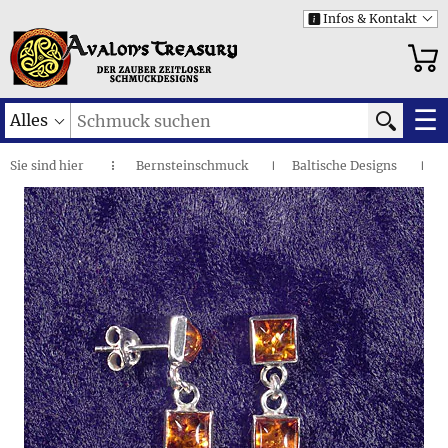
Infos & Kontakt
i
☰
Alles
Sie sind
hier
Bernsteinschmuck
Baltische Designs
◌
I
I
Verbundene Quadrate • Ohrstecker
I