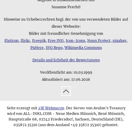
Susanne Prechtl
Hinweise zu Urheberrechten bzgl. der von uns verwendeten Bilder auf
dieser Webseite:
Bilder mit freundlicher Genehmigung von
Flaticon
,
flickr
,
Freepik
,
Free SVG
,
Icon-Icons
,
Noun Project
,
pixabay
,
PxHere
,
SVG Repo
,
Wikimedia Commons
Details und Echtheit der Bewertungen
Veröffentlicht am:
01.03.1999
Aktualisiert am:
17.06.2026
↑
Seite erzeugt mit
4W Webmerge
. Der Server von Avalon's Treasury
wird von ALL-INKL.COM - Neue Medien Münnich, René Münnich,
Hauptstraße 68, 02742 Friedersdorf, Sachsen, Deutschland (DE),
035872 35310 (aus dem Ausland +49 35872 35310) gehostet.