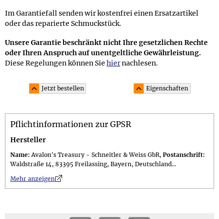
Im Garantiefall senden wir kostenfrei einen Ersatzartikel
oder das reparierte Schmuckstück.
Unsere Garantie beschränkt nicht Ihre gesetzlichen Rechte
oder Ihren Anspruch auf unentgeltliche Gewährleistung.
Diese Regelungen können Sie
hier
nachlesen.
Jetzt bestellen
Eigenschaften
Material und Lieferumfang
Pflichtinformationen zur GPSR
Material: Sterling Silber 925 (punziert mit 925), besetzt
mit insg. 4 unbehandelten cognacfarbenen
Hersteller
Bernsteincabochons (4,8 Karat, finiert in
Name:
Avalon's Treasury - Schneitler & Weiss GbR,
Postanschrift:
Mantelfassungen)
Waldstraße 14, 83395 Freilassing, Bayern, Deutschland...
Lieferumfang: im 10,0 x 7,5 cm großen attraktiven
n
Mehr anzeigen
Schmuckbeutel; Geschenkset (gegen Aufpreis erhältlich)
in einer 11,0 x 11,0 x 3,0 cm großen schwarzen
Geschenkschachtel mit Tufting-Zierband "Bernstein"
inkl. versiegeltem Guide