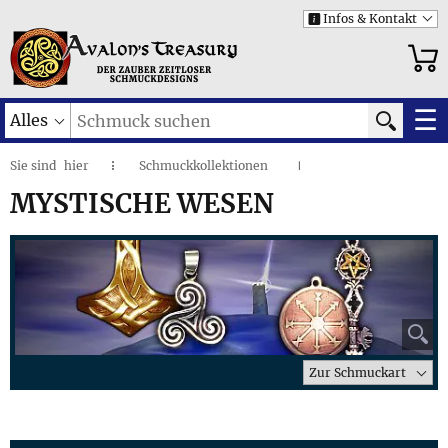
Infos & Kontakt
i
☰
Alles
Sie sind
hier
Schmuckkollektionen
◌
I
Mystische Wesen
I
MYSTISCHE WESEN
⚲
Zur Schmuckart