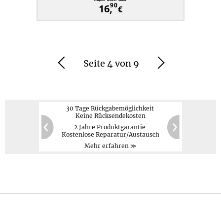
90
16,
€
Seite 4 von 9
Zurück
Weiter
30 Tage Rückgabemöglichkeit
Keine Rücksendekosten
2 Jahre Produktgarantie
PayPal,
Kreditkarte,
60
20
Kostenlose Reparatur/Austausch
Vorauskasse
Zurück
Weiter
Mehr erfahren ≫