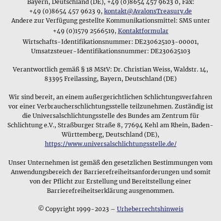
natürlich bemühen wir uns, die Kaufentscheidung durch
Bayern, Deutschland (DE), +49 (0)8654 457 9623 0, Fax:
bestimmten
Lebensabschnitt eines Menschen
begleiten oder
aussagekräftige Photos und genaue Beschreibungen der
+49 (0)8654 457 9623 9,
kontakt@AvalonsTreasury.de
seinen Status innerhalb der Gruppe anzeigen sollen und
Andere zur Verfügung gestellte Kommunikationsmittel: SMS unter
verschiedenen Schmuckstücke
zu erleichtern, und bieten mit
diesen Zweck aufgrund ihrer Symbolik und ihrer Materialien
+49 (0)1579 2566519,
Kontaktformular
einem einmonatigen Rückgaberecht einen Kauf ohne Risiko
erfüllen, die für ihren Träger eine besondere Bedeutung
an.
Wirtschafts-Identifikationsnummer: DE230625103-00001,
haben.
Umsatzsteuer-Identifikationsnummer: DE230625103
Anfangs verkaufte Avalon's Treasury primär edle
Symbole und Muster
Verantwortlich gemäß § 18 MStV: Dr. Christian Weiss, Waldstr. 14,
Steine, wobei wir nur Steine von außergewöhnlicher Qualität
83395 Freilassing, Bayern, Deutschland (DE)
gemeinsam mit dem notwendigen Hintergrundwissen in
Buchform anboten. Diese Mineralien und Edelsteine sind
Wir sind bereit, an einem außergerichtlichen Schlichtungsverfahren
heute noch ein beliebter Bereich unseres Sortiments und
vor einer Verbraucherschlichtungsstelle teilzunehmen. Zuständig ist
überzeugen unsere Kunden aufgrund der gemmologisch
die Universalschlichtungsstelle des Bundes am Zentrum für
garantierten Echtheit der Steine. Heute sind wir ein
Schlichtung e.V., Straßburger Straße 8, 77694 Kehl am Rhein, Baden-
Onlineshop für edlen und zeitlosen Schmuck und bieten
Württemberg, Deutschland (DE),
Anhänger, verschiedene Mineralien und ein breites
https://www.universalschlichtungsstelle.de/
Sortiment an Edelsteinen. Unsere Schmuckkollektion enthält
Unser Unternehmen ist gemäß den gesetzlichen Bestimmungen vom
alte und moderne Designs gefertigt aus verschiedenen
Anwendungsbereich der Barrierefreiheitsanforderungen und somit
Materialen wie Silber,
Zinn
, Messing und Kupfer, und unser
⚲
von der Pflicht zur Erstellung und Bereitstellung einer
Shop bietet eine große Auswahl an keltischen Anhängern und
Barrierefreiheitserklärung ausgenommen.
Wikingerschmuck
Wikingerschmuck für historisch interessierte Kunden.
Die Wikinger trugen Amulette,
© Copyright 1999-2023 –
Urheberrechtshinweis
deren Symbole ihre Götter &
Unsere Schmuckauswahl