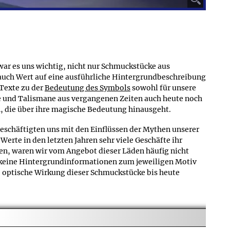
z.B. dafür entscheiden, ein Schmuckstück vergolden zu
ben zu den Artikeln?
rößenangabe, damit sie sich informieren können, wie
.B. den Durchmesser der Anhängeröse oder die Größe des
war es uns wichtig, nicht nur Schmuckstücke aus
auch Wert auf eine ausführliche Hintergrundbeschreibung
 Texte zu der
Bedeutung des Symbols
sowohl für unsere
e und Talismane aus vergangenen Zeiten auch heute noch
, die über ihre magische Bedeutung hinausgeht.
 beschäftigten uns mit den Einflüssen der Mythen unserer
rte in den letzten Jahren sehr viele Geschäfte ihr
n, waren wir vom Angebot dieser Läden häufig nicht
h keine Hintergrundinformationen zum jeweiligen Motiv
 optische Wirkung dieser Schmuckstücke bis heute
dem Kunden mehr zu bieten als nur kostengünstigen
cken auch Hintergrundwissen ins Netz zu stellen, um so
 unserer Vorfahren zu ermöglichen. Unser Shop sollte