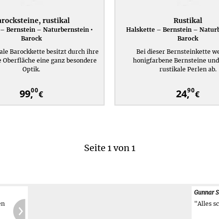
rocksteine, rustikal
Rustikal
 – Bernstein – Naturbernstein •
Halskette – Bernstein – Naturb
Barock
Barock
ale Barockkette besitzt durch ihre
Bei dieser Bernsteinkette w
e Oberfläche eine ganz besondere
honigfarbene Bernsteine und
Optik.
rustikale Perlen ab.
00
90
99,
24,
€
€
Seite 1 von 1
t
Gunnar S
"Alles s
ch