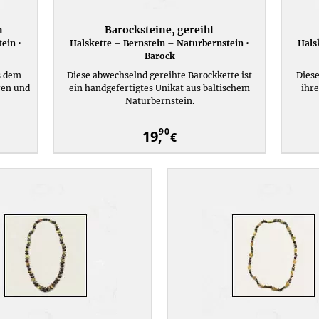
n
Barocksteine, gereiht
ein •
Halskette – Bernstein – Naturbernstein •
Hals
Barock
s dem
Diese abwechselnd gereihte Barockkette ist
Diese
ren und
ein handgefertigtes Unikat aus baltischem
ihre
Naturbernstein.
90
19,
€