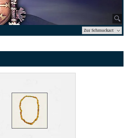
⚲
Zur Schmuckart