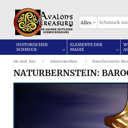
Alles
HISTORISCHER
ELEMENTE DER
W
SCHMUCK
MAGIE
A
Sie sind
hier
Schmuckreihen
Naturbernstein: Bar
|
I
NATURBERNSTEIN: BARO