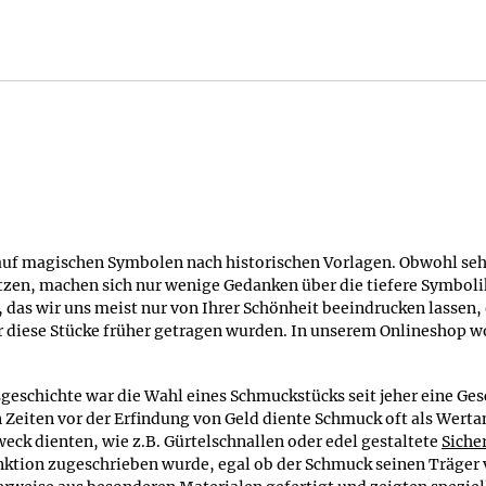
h ganz allgemein als Wissensquelle nützlich sein, und wir kon
Motiven.
Onlineshop Avalon's Treasury ("Die Schatzkammer Avalons") hei
 über den britischen König Artus, wissen aber meist nicht, dass
ten die Druiden ihr Wissen über die Natur und die
Magie
in der We
issen um Symbole und ihre Bedeutung im heutigen modernen Le
 Wissen bereitzuhalten.
 ihre Schönheit, ihre Optik und ihr Material überzeugen müssen,
uf magischen Symbolen nach historischen Vorlagen. Obwohl sehr
p schlecht für den Schmuckverkauf eignet. Wir glauben aber, das
zen, machen sich nur wenige Gedanken über die tiefere Symboli
intergrundinformationen ausgeglichen wird, die so in einem nor
das wir uns meist nur von Ihrer Schönheit beeindrucken lassen,
entscheidung durch aussagekräftige Photos und genaue Beschre
diese Stücke früher getragen wurden. In unserem Onlineshop wo
 mit einem einmonatigen Rückgaberecht einen Kauf ohne Risiko 
teine, wobei wir nur Steine von außergewöhnlicher Qualität ge
geschichte war die Wahl eines Schmuckstücks seit jeher eine Ges
se Mineralien und Edelsteine sind heute noch ein beliebter Ber
n Zeiten vor der Erfindung von Geld diente Schmuck oft als Wert
garantierten Echtheit der Steine. Heute sind wir ein Onlinesh
eck dienten, wie z.B. Gürtelschnallen oder edel gestaltete
Siche
eralien und ein breites Sortiment an Edelsteinen. Unsere Schmu
ktion zugeschrieben wurde, egal ob der Schmuck seinen Träger v
terialen wie Silber,
Zinn
, Messing und Kupfer, und unser Shop b