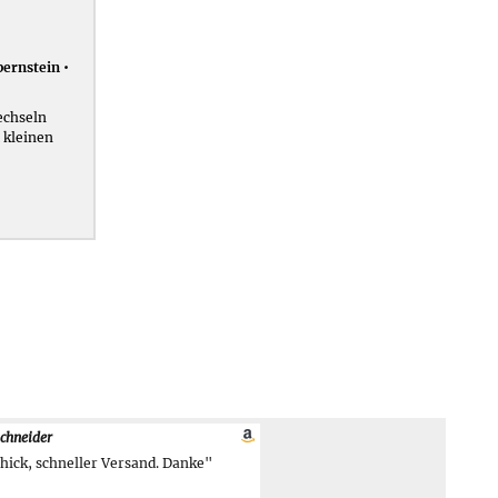
ernstein •
echseln
 kleinen
chneider
chick, schneller Versand. Danke"