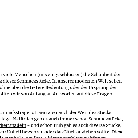
zentrierten uns immer auf den Kundenkontakt und
ßt: Sie verbinden mit
 auf dieser Insel auch
lt, und auch wir
ben weiterzuvermitteln
 und einige unserer
 viele Menschen (uns eingeschlossen) die Schönheit der
s dieser Nachteil durch
k dieser Schmuckstücke. In unserer modernen Welt sehen
malen Geschäft nicht
 ohne über die tiefere Bedeutung oder der Ursprung der
⚲
ibungen der
llten wir von Anfang an Antworten auf diese Fragen
an.
Avalon
Der Hügel Glastonbury Tor
meinsam mit dem
Hier soll früher Avalon gewesen
chmacksfrage, oft war aber auch der Wert des Stücks
eich unseres Sortiments
sein
anlage. Natürlich gab es auch immer schon Schmuckstücke,
op für edlen und
rheitsnadeln
- und schon früh gab es auch diverse Stücke,
ckkollektion enthält
or Unheil bewahren oder das Glück anziehen sollte. Diese
ietet eine große Auswahl an keltischen Anhängern und