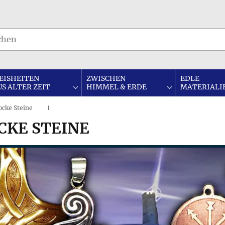
EISHEITEN
ZWISCHEN
EDLE
US ALTER ZEIT
HIMMEL & ERDE
MATERIALI
ocke Steine
I
CKE STEINE