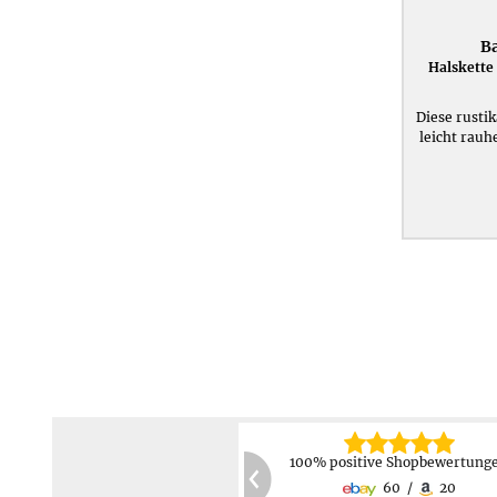
Ba
Halskette
Diese rustik
leicht rauh
30 Tage Rückgabemöglichkei
Keine Rücksendekosten
2 Jahre Produktgarantie
PayPal,
Kreditkarte,
60
20
Kostenlose Reparatur/Austaus
Vorauskasse