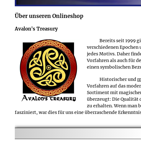
In vielen Fällen können 
lassen oder andere Juweliersarbeiten in Auftrag zu geben, s
Über unseren Onlineshop
Finde ich die Breite und Höhe für die Produkte der S
F
Avalon's Treasury
Bei allen Produkten aus der Schmuckreihe Naturbernste
A
breit, lang und hoch der jeweilige Artikel ist. Bei viel
Bereits seit 1999 
Hauptsteins.
verschiedenen Epochen u
jedes Motivs. Daher fin
Vorfahren als auch für 
einen symbolischen Bezu
Historischer und
m
Vorfahren auf das modern
Sortiment mit magischem
überzeugt: Die Qualität
zu erhalten. Wenn man b
fasziniert, war dies für uns eine überraschende Erkenntni
Schließlich kamen wir zur Überzeugung, dass das I
Schmuck
- denn hier besteht die Möglichkeit, neben ein
dem interessierten Käufer und dem neugierigen Besucher g