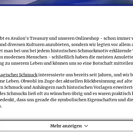
Sie gegen Aufpreis zusätzliche Extras wählen und falls Sie sich 
o wird der Preis auf der Seite direkt aktualisiert.
chmuckreihe Naturbernstein: Barocke Steine bei den Detailanga
in: Barocke Steine finden Sie selbstverständlich eine genaue G
en Produkten führen wir außerdem weitere Größenangaben an wie z
gibt es Avalon's Treasury und unseren Onlineshop - schon immer 
nd diversen Kulturen anzubieten, sondern wir legten vor allem 
det man bei uns bei jedem historischen Schmuckmotiv erklärende
den modernen Menschen - schließlich haben die meisten Amulett
g zu unserem Leben und können uns so eine Botschaft mitteilen
agischer Schmuck
interessierte uns bereits seit Jahren, und wir
e Leben. Obwohl im Zuge der aktuellen Rückbesinnung auf alte We
 Schmuck und Anhängern nach historischen Vorlagen erweiterte
 des Schmucks ließ oft zu wünschen übrig und es waren praktisc
edenkt, dass uns gerade die symbolischen Eigenschaften und die
s.
nternet ein geeignetes Medium ist, um es besser zu machen und 
em ausgewählten Angebot an qualitativ hochwertigen Schmuckstü
Mehr anzeigen
leichermaßen einen tieferen Einblick in die faszinierende Welt