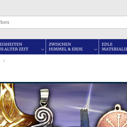
EISHEITEN
ZWISCHEN
EDLE
US ALTER ZEIT
HIMMEL & ERDE
MATERIALI
I