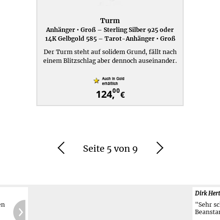
Turm
Anhänger • Groß – Sterling Silber 925 oder
14K Gelbgold 585 – Tarot-Anhänger • Groß
Der Turm steht auf solidem Grund, fällt nach
einem Blitzschlag aber dennoch auseinander.
00
124,
€
Seite 5 von 9
Zurück
Weiter
t
Dirk Her
"Sehr sc
Beansta
ch