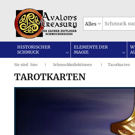
Alles
HISTORISCHER
ELEMENTE DER
W
SCHMUCK
MAGIE
A
Sie sind
hier
Schmuckkollektionen
Tarotkarten
|
I
TAROTKARTEN