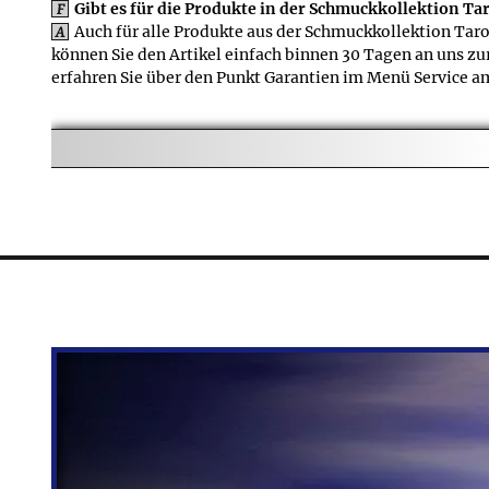
Gibt es für die Produkte in der Schmuckkollektion Ta
F
Auch für alle Produkte aus der Schmuckkollektion Taro
A
können Sie den Artikel einfach binnen 30 Tagen an uns z
erfahren Sie über den Punkt Garantien im Menü Service am
Gibt es für die Produkte in der Schmuckkollektion Ta
F
Lieferzeitangaben zu den Produkten aus der Schmuckkol
A
versandfertig, es gibt aber auch z.B. Schmuckstücke, die
versendet werden können.
Wofür gibt es den Be
F
Im Bereich "Kunden k
A
Artikel, die zu der akt
zum Anhänger) oder um 
Finde ich für die P
F
Neben dem genauen Ar
A
Verpackung, wenn der Lie
Schmuckkästchen zusamm
⚲
Wie wird der Preis v
F
FAQ
Bei den Produkten der
A