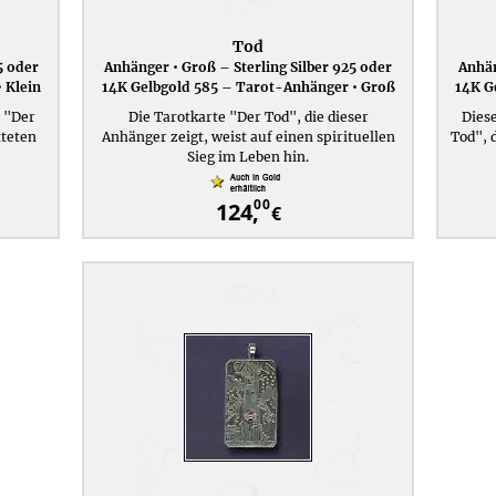
Tod
5 oder
Anhänger • Groß – Sterling Silber 925 oder
Anhän
 Klein
14K Gelbgold 585 – Tarot-Anhänger • Groß
14K G
e "Der
Die Tarotkarte "Der Tod", die dieser
Diese
tteten
Anhänger zeigt, weist auf einen spirituellen
Tod", 
Sieg im Leben hin.
00
124,
€