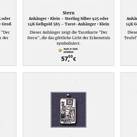
Stern
5 oder
Anhänger • Klein – Sterling Silber 925 oder
Anhän
• Groß
14K Gelbgold 585 – Tarot-Anhänger • Klein
14K G
e "Der
Dieser Anhänger zeigt die Tarotkarte "Der
Diese
r der
Stern", die das göttliche Licht der Erkenntnis
Teufel
symbolisiert.
00
57,
€