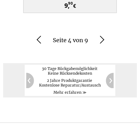
90
9,
€
Seite 4 von 9
Zurück
Weiter
30 Tage Rückgabemöglichkeit
Keine Rücksendekosten
2 Jahre Produktgarantie
PayPal,
Kreditkarte,
60
20
Kostenlose Reparatur/Austausch
Vorauskasse
Zurück
Weiter
Mehr erfahren ≫