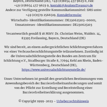
Informationen, die sie zum Material und zum Lieferumfang
Bayern, Deutschland (DE), +49 (0)8654 457 9623 0, Fax:
seinen Status signalisieren.
des jeweiligen
Schmuckstücks
bei uns finden, ihre
+49 (0)8654 457 9623 9,
kontakt@AvalonsTreasury.de
Andere zur Verfügung gestellte Kommunikationsmittel: SMS unter
Kaufentscheidung unterstützen werden.
Magische Zeichen als Schmuck
+49 (0)1579 2566519,
Kontaktformular
Am Anfang bestand unser Schmucksortiment vor allem
Wirtschafts-Identifikationsnummer: DE230625103-00001,
aus edlen Steinen und Mineralien, die man als gebohrte
Umsatzsteuer-Identifikationsnummer: DE230625103
Trommelsteine am Lederband oder als Anhänger mit
Verantwortlich gemäß § 18 MStV: Dr. Christian Weiss, Waldstr. 14,
Silberschlafe tragen konnte - diese Art des Schmucks gibt es
83395 Freilassing, Bayern, Deutschland (DE)
bereits seit der Frühzeit und auch hier achteten wir darauf,
möglichst viele Informationen zu den verschiedenen
Wir sind bereit, an einem außergerichtlichen Schlichtungsverfahren
Mineralien
online zu stellen und außerdem nur Steine mit
vor einer Verbraucherschlichtungsstelle teilzunehmen. Zuständig ist
gemmologisch garantierter Qualität anzubieten.
die Universalschlichtungsstelle des Bundes am Zentrum für
Mittlerweile haben wir Schmuck aus diversen Materialien wie
Schlichtung e.V., Straßburger Straße 8, 77694 Kehl am Rhein, Baden-
z.B. Zinn, Kupfer, Messing, Glas, Silber und Gold im Angebot
Württemberg, Deutschland (DE),
⚲
und führen angefangen bei keltischem Schmuck,
https://www.universalschlichtungsstelle.de/
Wikingerschmuck
Wikingermotiven, asiatischen Schmuckstücken, modernem
Die Wikinger trugen Amulette,
Unser Unternehmen ist gemäß den gesetzlichen Bestimmungen vom
Bernsteinschmuck usw. Stücke aus vielen verschiedenen
deren Symbole ihre Götter &
Anwendungsbereich der Barrierefreiheitsanforderungen und somit
Epochen.
von der Pflicht zur Erstellung und Bereitstellung einer
Mythen darstellten
Barrierefreiheitserklärung ausgenommen.
Unsere Schmuckauswahl
Egal ob wir von magischem Schmuck reden oder von
Schmuckstücken, die wegen anderen Zwecken getragen
© Copyright 1999-2023 –
Urheberrechtshinweis
wurden, immer stehen die Muster und die Darstellungen auf