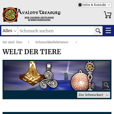
Infos & Kontakt
i
☰
Alles
Sie sind
hier
Schmuckkollektionen
◌
I
Welt der Tiere
I
WELT DER TIERE
⚲
Zur Schmuckart