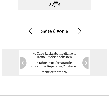
00
77,
€
Seite 6 von 8
Zurück
Weiter
30 Tage Rückgabemöglichkeit
Keine Rücksendekosten
2 Jahre Produktgarantie
PayPal,
Kreditkarte,
60
20
Kostenlose Reparatur/Austausch
Vorauskasse
Zurück
Weiter
Mehr erfahren ≫