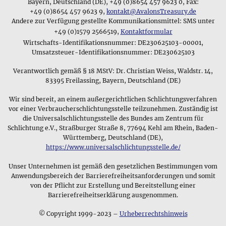
Informationen, die sie zum Material und zum Lieferumfang
Bayern, Deutschland (DE), +49 (0)8654 457 9623 0, Fax:
denen sie hergestellt wurden, eine besondere Bedeutung für
des jeweiligen
Schmuckstücks
bei uns finden, ihre
+49 (0)8654 457 9623 9,
kontakt@AvalonsTreasury.de
ihren jeweiligen Träger haben und in seiner Gesellschaft
Andere zur Verfügung gestellte Kommunikationsmittel: SMS unter
Kaufentscheidung unterstützen werden.
seinen Status signalisieren.
+49 (0)1579 2566519,
Kontaktformular
Begonnen haben wir unseren Schmuckverkauf mit
Wirtschafts-Identifikationsnummer: DE230625103-00001,
Die symbolische Bedeutung von Schmuck
Schmuckstücken aus edlen Steinen und Kristallen, die man
Umsatzsteuer-Identifikationsnummer: DE230625103
als Anhänger mit Schlaufe oder gebohrt am Lederband tragen
Verantwortlich gemäß § 18 MStV: Dr. Christian Weiss, Waldstr. 14,
kann. Diese Edelsteinanhänger machen immer noch einen
83395 Freilassing, Bayern, Deutschland (DE)
wichtigen Teil unseres Schmucksortiments aus, das wir aber
mittlerweile um diverse historische und moderne
Wir sind bereit, an einem außergerichtlichen Schlichtungsverfahren
Schmuckstücke aus Materialien wir Zinn, Silber und Gold
vor einer Verbraucherschlichtungsstelle teilzunehmen. Zuständig ist
aber auch Glas, Messing und Kupfer erweitert haben - unser
die Universalschlichtungsstelle des Bundes am Zentrum für
Schwerpunkt sind keltische und nordische Motive mit einem
Schlichtung e.V., Straßburger Straße 8, 77694 Kehl am Rhein, Baden-
mythologischen oder magischen Bezug. Aber natürlich
Württemberg, Deutschland (DE),
kommen auch moderne Schmuckdesigns aus edlen
https://www.universalschlichtungsstelle.de/
Materialien wie z.B. Bernstein,
Perlen oder Korallen
bei uns
⚲
Unser Unternehmen ist gemäß den gesetzlichen Bestimmungen vom
nicht zu kurz.
Wikingerschmuck
Anwendungsbereich der Barrierefreiheitsanforderungen und somit
von der Pflicht zur Erstellung und Bereitstellung einer
Die Wikinger trugen Amulette,
Unsere Schmuckauswahl
Barrierefreiheitserklärung ausgenommen.
deren Symbole ihre Götter &
Mythen darstellten
© Copyright 1999-2023 –
Urheberrechtshinweis
Egal ob wir von magischem Schmuck reden oder von