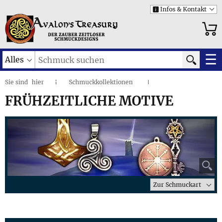
Infos & Kontakt
i
☰
Alles
Sie sind
hier
Schmuckkollektionen
◌
I
Frühzeitliche Motive
I
FRÜHZEITLICHE MOTIVE
⚲
Zur Schmuckart