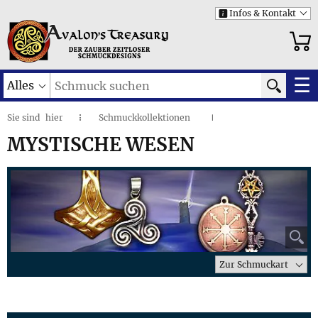
Infos & Kontakt
i
☰
Alles
Sie sind
hier
Schmuckkollektionen
◌
I
Mystische Wesen
I
MYSTISCHE WESEN
⚲
Zur Schmuckart