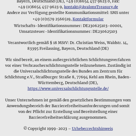
aussagekräftige Photos und genaue Beschreibungen der
Bayern, Deutschland (DE), +49 (0)8654 457 9623 0, Fax:
ihren jeweiligen Träger haben und in seiner Gesellschaft
verschiedenen Schmuckstücke
zu erleichtern, und bieten mit
+49 (0)8654 457 9623 9,
kontakt@AvalonsTreasury.de
seinen Status signalisieren.
Andere zur Verfügung gestellte Kommunikationsmittel: SMS unter
einem einmonatigen Rückgaberecht einen Kauf ohne Risiko
+49 (0)1579 2566519,
Kontaktformular
an.
Die symbolische Bedeutung von Schmuck
Wirtschafts-Identifikationsnummer: DE230625103-00001,
Begonnen haben wir unseren Schmuckverkauf mit
Umsatzsteuer-Identifikationsnummer: DE230625103
Schmuckstücken aus edlen Steinen und Kristallen, die man
Verantwortlich gemäß § 18 MStV: Dr. Christian Weiss, Waldstr. 14,
als Anhänger mit Schlaufe oder gebohrt am Lederband tragen
83395 Freilassing, Bayern, Deutschland (DE)
kann. Diese Edelsteinanhänger machen immer noch einen
wichtigen Teil unseres Schmucksortiments aus, das wir aber
Wir sind bereit, an einem außergerichtlichen Schlichtungsverfahren
mittlerweile um diverse historische und moderne
vor einer Verbraucherschlichtungsstelle teilzunehmen. Zuständig ist
Schmuckstücke aus Materialien wir Zinn, Silber und Gold
die Universalschlichtungsstelle des Bundes am Zentrum für
aber auch Glas, Messing und Kupfer erweitert haben - unser
Schlichtung e.V., Straßburger Straße 8, 77694 Kehl am Rhein, Baden-
Schwerpunkt sind keltische und nordische Motive mit einem
Württemberg, Deutschland (DE),
mythologischen oder magischen Bezug. Aber natürlich
https://www.universalschlichtungsstelle.de/
⚲
kommen auch moderne Schmuckdesigns aus edlen
Wikingerschmuck
Unser Unternehmen ist gemäß den gesetzlichen Bestimmungen vom
Materialien wie z.B. Bernstein,
Perlen oder Korallen
bei uns
Die Wikinger trugen Amulette,
Anwendungsbereich der Barrierefreiheitsanforderungen und somit
nicht zu kurz.
von der Pflicht zur Erstellung und Bereitstellung einer
deren Symbole ihre Götter &
Barrierefreiheitserklärung ausgenommen.
Mythen darstellten
Unsere Schmuckauswahl
Egal ob wir von magischem Schmuck reden oder von
© Copyright 1999-2023 –
Urheberrechtshinweis
Schmuckstücken, die wegen anderen Zwecken getragen