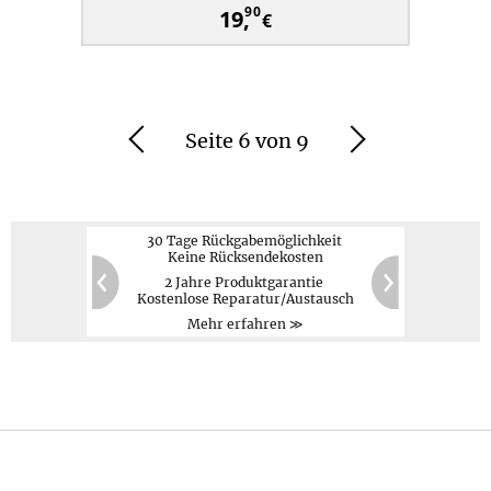
90
19,
€
Seite 6 von 9
Zurück
Weiter
30 Tage Rückgabemöglichkeit
Keine Rücksendekosten
2 Jahre Produktgarantie
PayPal,
Kreditkarte,
60
20
Kostenlose Reparatur/Austausch
Vorauskasse
Zurück
Weiter
Mehr erfahren ≫